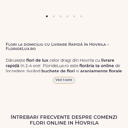
Flori la domiciliu cu Livrare Rapidă în Hovrila –
FlorideLux.ro
Dăruiește
flori de lux
celor dragi din Hovrila cu
livrare
rapidă
în 2-4 ore! FlorideLux.ro este
florăria ta online
de
încredere, livrând
buchete de flori
și
aranjamente florale
de calitate superioară în Hovrila și în toată România.
Vezi toate
Alege dintr-o gamă largă de
flori
proaspete, pentru orice
ocazie, și comanda-le
online!
Cu FlorideLux.ro, primești
garanția unei livrări prompte și a unor
flori
care vor face
impresie.
Intrebari frecvente despre comenzi
Livrăm buchete de flori
chiar și în
weekend
, pentru ca tu
flori online in Hovrila
să poți adresa un gest frumos atunci când ai nevoie.