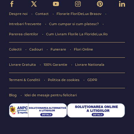
Despre noi
Contact
Florarie FloriDeLux Brasov
Intrebari frecvente
Cum cumpar si cum platesc?
Parerea clientilor
Cum Livram Florile La FlorideLux.Ro
Colectii
Cadouri
Funerare
Flori Online
Livrare Gratuita
100% Garantie
Livrare Nationala
Termeni & Conditii
Politica de cookies
GDPR
Blog
Idei de mesaje pentru felicitari