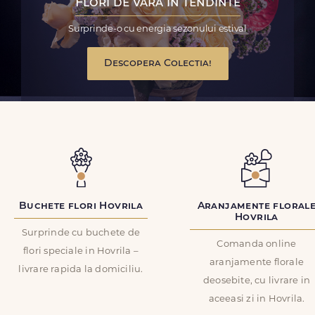
Flori de vara in tendinte
Surprinde-o cu energia sezonului estival
Descopera Colectia!
Buchete flori Hovrila
Aranjamente floral
Hovrila
Surprinde cu buchete de
Comanda online
flori speciale in Hovrila –
aranjamente florale
livrare rapida la domiciliu.
deosebite, cu livrare in
aceeasi zi in Hovrila.