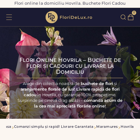
Flori online la domiciliu Hovrila. Buchete Flori Cadou
0
Flori Online Hovrila – Buchete de
Flori și Cadouri cu Livrare la
Domiciliu
Alege din colecția noastră de
buchete de flori
și
aranjamente florale de lux! Livrare rapidă de flori
cadou
în Hovrila, cu garanție 100% prospețime.
Surprinde pe cineva drag astăzi –
comandă acum de
la cea mai apreciată florărie online!
Acasa
Comanzi simplu și rapid! Livrare Garantata
Maramures
Hovrila