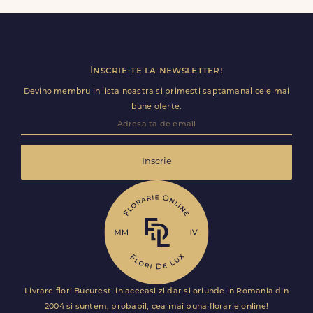
utile (nume receptie, etaj, salon) ca livrarea sa decurga
fara intarzieri.
Inscrie-te la newsletter!
Devino membru in lista noastra si primesti saptamanal cele mai
bune oferte.
Inscrie
Livrare flori Bucuresti in aceeasi zi dar si oriunde in Romania din
2004 si suntem, probabil, cea mai buna florarie online!