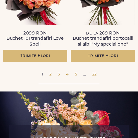
2099 RON
de la 269 RON
Buchet 101 trandafiri Love
Buchet trandafiri portocalii
Spell
si albi "My special one"
Trimite Flori
Trimite Flori
1
2
3
4
5
...
22