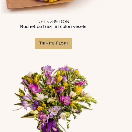
de la 339 RON
Buchet cu frezii in culori vesele
Trimite Flori