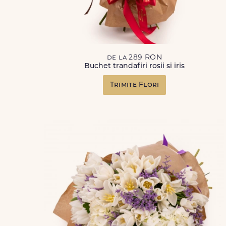
de la 289 RON
Buchet trandafiri rosii si iris
Trimite Flori