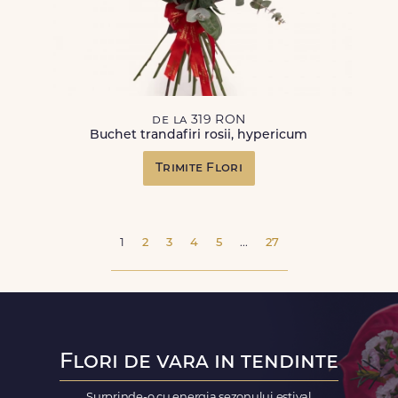
de la 319 RON
Buchet trandafiri rosii, hypericum
Trimite Flori
1
2
3
4
5
...
27
Flori de vara in tendinte
Surprinde-o cu energia sezonului estival