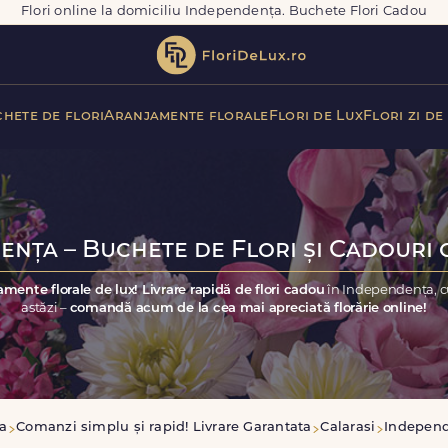
Flori online la domiciliu Independența. Buchete Flori Cadou
hete de flori
Aranjamente florale
Flori de Lux
Flori zi de
nța – Buchete de Flori și Cadouri 
amente florale de lux! Livrare rapidă de flori cadou
în Independența, c
astăzi –
comandă acum de la cea mai apreciată florărie online!
a
Comanzi simplu și rapid! Livrare Garantata
Calarasi
Indepen