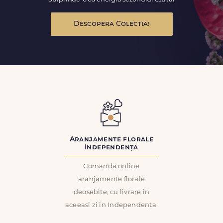
Descopera Colectia!
Aranjamente florale
Independența
Comanda online
aranjamente florale
deosebite, cu livrare in
aceeasi zi in Independența.