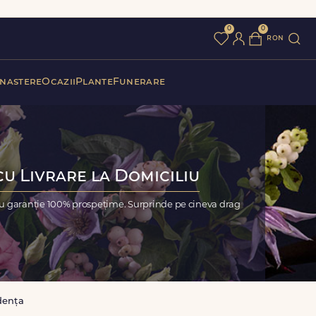
0
0
ron
 nastere
Ocazii
Plante
Funerare
cu Livrare la Domiciliu
u garanție 100% prospețime. Surprinde pe cineva drag
dența