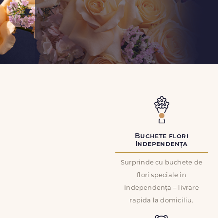
Buchete flori
Independența
Surprinde cu buchete de
flori speciale in
Independența – livrare
rapida la domiciliu.