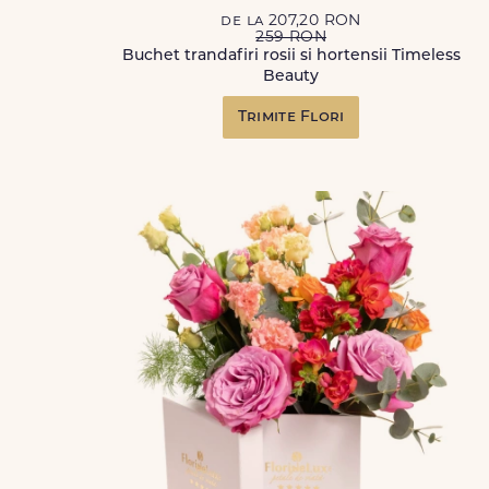
de la 207,20 RON
259 RON
Buchet trandafiri rosii si hortensii Timeless
Beauty
Trimite Flori