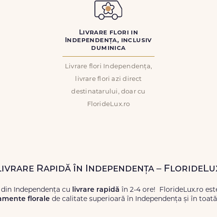
Livrare flori in
Independența, inclusiv
duminica
Livrare flori Independența,
livrare flori azi direct
destinatarului, doar cu
FlorideLux.ro
 Livrare Rapidă în Independența – FlorideLu
 din Independența cu
livrare rapidă
în 2-4 ore! FlorideLux.ro es
amente florale
de calitate superioară în Independența și în toat