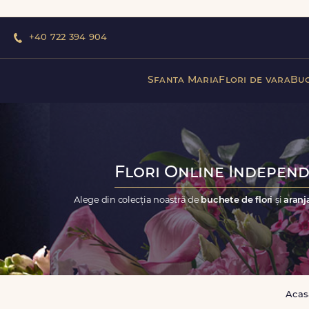
+40 722 394 904
Sfanta Maria
Flori de vara
Buc
Flori Online Independe
Alege din colecția noastră de
buchete de flori
și
aranj
Acas