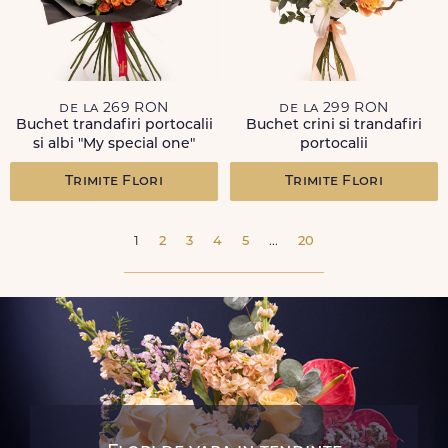
de la 269 RON
de la 299 RON
Buchet trandafiri portocalii
Buchet crini si trandafiri
si albi "My special one"
portocalii
Trimite Flori
Trimite Flori
1
2
3
4
5
...
20