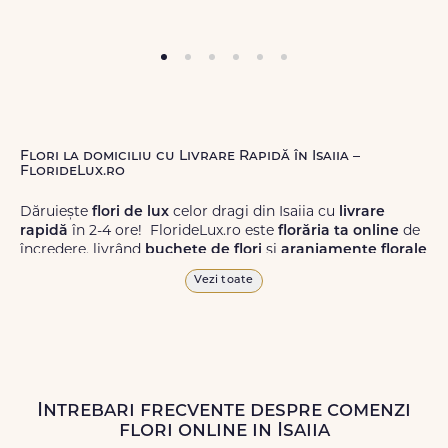
Flori la domiciliu cu Livrare Rapidă în Isaiia –
FlorideLux.ro
Dăruiește
flori de lux
celor dragi din Isaiia cu
livrare
rapidă
în 2-4 ore! FlorideLux.ro este
florăria ta online
de
încredere, livrând
buchete de flori
și
aranjamente florale
de calitate superioară în Isaiia și în toată România.
Vezi toate
Alege dintr-o gamă largă de
flori
proaspete, pentru orice
ocazie, și comanda-le
online!
Cu FlorideLux.ro, primești
garanția unei livrări prompte și a unor
flori
care vor face
impresie.
Intrebari frecvente despre comenzi
Livrăm buchete de flori
chiar și în
weekend
, pentru ca tu
flori online in Isaiia
să poți adresa un gest frumos atunci când ai nevoie.