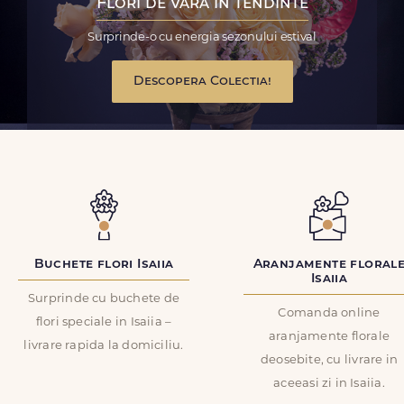
Flori de vara in tendinte
Surprinde-o cu energia sezonului estival
Descopera Colectia!
Buchete flori Isaiia
Aranjamente floral
Isaiia
Surprinde cu buchete de
Comanda online
flori speciale in Isaiia –
aranjamente florale
livrare rapida la domiciliu.
deosebite, cu livrare in
aceeasi zi in Isaiia.