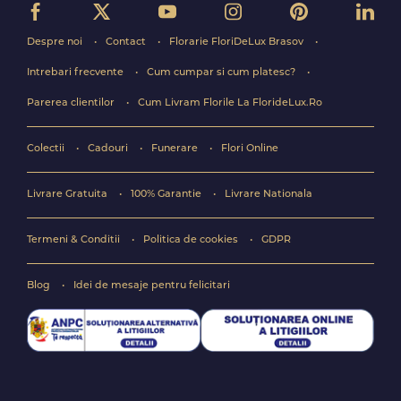
Despre noi
Contact
Florarie FloriDeLux Brasov
Intrebari frecvente
Cum cumpar si cum platesc?
Parerea clientilor
Cum Livram Florile La FlorideLux.Ro
Colectii
Cadouri
Funerare
Flori Online
Livrare Gratuita
100% Garantie
Livrare Nationala
Termeni & Conditii
Politica de cookies
GDPR
Blog
Idei de mesaje pentru felicitari