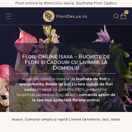
Flori online la domiciliu Isaiia. Buchete Flori Cadou
0
Flori Online Isaiia – Buchete de
Flori și Cadouri cu Livrare la
Domiciliu
Alege din colecția noastră de
buchete de flori
și
aranjamente florale de lux! Livrare rapidă de flori
cadou
în Isaiia, cu garanție 100% prospețime.
Surprinde pe cineva drag astăzi –
comandă acum de
la cea mai apreciată florărie online!
Acasa
Comanzi simplu și rapid! Livrare Garantata
Iasi
Isaiia