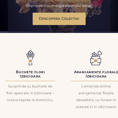
Surprinde-o cu energia sezonului estival
Descopera Colectia!
Buchete flori
Aranjamente floral
Izbicioara
Izbicioara
Surprinde cu buchete de
Comanda online
flori speciale in Izbicioara –
aranjamente florale
livrare rapida la domiciliu.
deosebite, cu livrare in
aceeasi zi in Izbicioara.