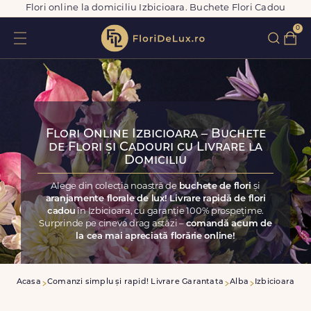
Flori online la domiciliu Izbicioara. Buchete Flori Cadou
0
Flori Online Izbicioara – Buchete
de Flori și Cadouri cu Livrare la
Domiciliu
Alege din colecția noastră de
buchete de flori
și
aranjamente florale de lux! Livrare rapidă de flori
cadou
în Izbicioara, cu garanție 100% prospețime.
Surprinde pe cineva drag astăzi –
comandă acum de
la cea mai apreciată florărie online!
Acasa
Comanzi simplu și rapid! Livrare Garantata
Alba
Izbicioara