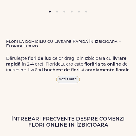
Flori la domiciliu cu Livrare Rapidă în Izbicioara –
FlorideLux.ro
Dăruiește
flori de lux
celor dragi din Izbicioara cu
livrare
rapidă
în 2-4 ore! FlorideLux.ro este
florăria ta online
de
încredere, livrând
buchete de flori
și
aranjamente florale
de calitate superioară în Izbicioara și în toată România.
Vezi toate
Alege dintr-o gamă largă de
flori
proaspete, pentru orice
ocazie, și comanda-le
online!
Cu FlorideLux.ro, primești
garanția unei livrări prompte și a unor
flori
care vor face
impresie.
Intrebari frecvente despre comenzi
Livrăm buchete de flori
chiar și în
weekend
, pentru ca tu
flori online in Izbicioara
să poți adresa un gest frumos atunci când ai nevoie.