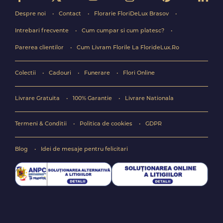
Despre noi
Contact
Florarie FloriDeLux Brasov
Intrebari frecvente
Cum cumpar si cum platesc?
Parerea clientilor
Cum Livram Florile La FlorideLux.Ro
Colectii
Cadouri
Funerare
Flori Online
Livrare Gratuita
100% Garantie
Livrare Nationala
Termeni & Conditii
Politica de cookies
GDPR
Blog
Idei de mesaje pentru felicitari