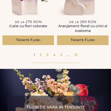
de la 279 RON
de la 289 RON
Cutie cu flori colorate
Aranjament floral cu crini si
eustoma
Trimite Flori
Trimite Flori
1
2
3
4
5
...
21
Flori de vara in tendinte