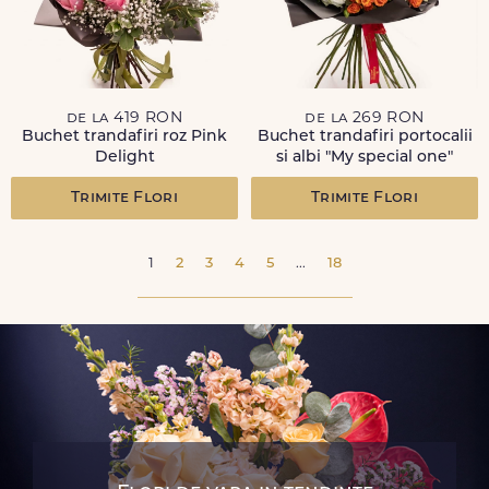
de la 419 RON
de la 269 RON
Buchet trandafiri roz Pink
Buchet trandafiri portocalii
Delight
si albi "My special one"
Trimite Flori
Trimite Flori
1
2
3
4
5
...
18