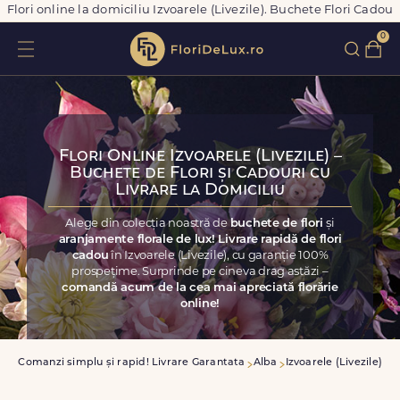
Flori online la domiciliu Izvoarele (Livezile). Buchete Flori Cadou
0
Flori Online Izvoarele (Livezile) –
Buchete de Flori și Cadouri cu
Livrare la Domiciliu
Alege din colecția noastră de
buchete de flori
și
aranjamente florale de lux! Livrare rapidă de flori
cadou
în Izvoarele (Livezile), cu garanție 100%
prospețime. Surprinde pe cineva drag astăzi –
comandă acum de la cea mai apreciată florărie
online!
sa
Comanzi simplu și rapid! Livrare Garantata
Alba
Izvoarele (Livezile)