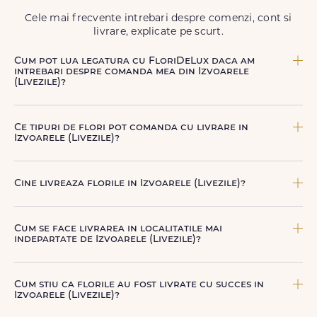
să poți adresa un gest frumos atunci când ai nevoie.
Cele mai frecvente intrebari despre comenzi, cont si
livrare, explicate pe scurt.
Cum pot lua legatura cu FloriDeLux daca am
intrebari despre comanda mea din Izvoarele
(Livezile)?
Echipa FloriDeLux iti ofera suport clienti 7 zile din 7
pentru comenzile cu livrare in Izvoarele (Livezile). Ne poti
Ce tipuri de flori pot comanda cu livrare in
contacta oricand pentru informatii despre comanda,
Izvoarele (Livezile)?
livrare sau produse, telefonic la +40 722 394 904, prin
chat-ul de pe site sau prin email la
contact@floridelux.ro
.
Poti comanda buchete si aranjamente florale pentru
aniversari, onomastici, sarbatori, evenimente speciale sau
Cine livreaza florile in Izvoarele (Livezile)?
gesturi spontane, toate create din flori naturale proaspete.
De la clasicii trandafiri, la flori de sezon si soiuri exotice,
Florile sunt livrate prin curieri proprii FloriDeLux, si prin
pe toate le gasesti pe floridelux.ro.
parteneri de incredere, pentru a asigura manipulare
Cum se face livrarea in localitatile mai
corecta, punctualitate si o experienta premium la livrare.
indepartate de Izvoarele (Livezile)?
Pentru localitatile indepartate, livrarea se face prin curierii
nostri dedicati sau ai optiunea de livrare la cutie, prin
Cum stiu ca florile au fost livrate cu succes in
firma de curierat, cu un cost mai avantajos si ambalare
Izvoarele (Livezile)?
speciala pentru transport sigur.