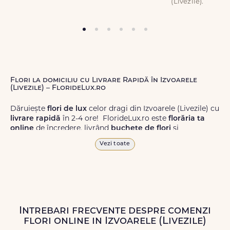
(Livezile).
Flori la domiciliu cu Livrare Rapidă în Izvoarele
(Livezile) – FlorideLux.ro
Dăruiește
flori de lux
celor dragi din Izvoarele (Livezile) cu
livrare rapidă
în 2-4 ore! FlorideLux.ro este
florăria ta
online
de încredere, livrând
buchete de flori
și
aranjamente florale
de calitate superioară în Izvoarele
Vezi toate
(Livezile) și în toată România.
Alege dintr-o gamă largă de
flori
proaspete, pentru orice
ocazie, și comanda-le
online!
Cu FlorideLux.ro, primești
garanția unei livrări prompte și a unor
flori
care vor face
impresie.
Intrebari frecvente despre comenzi
flori online in Izvoarele (Livezile)
Livrăm buchete de flori
chiar și în
weekend
, pentru ca tu