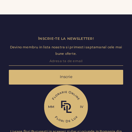
Dupa finalizarea livrarii, vei primi automat o notificare
prin SMS (daca ai bifat aceasta optiune) si email, care
confirma ca buchetul a ajuns la destinatar in Izvoarele
(Livezile). Astfel, esti mereu la curent cu statusul comenzii
tale.
Inscrie-te la newsletter!
Devino membru in lista noastra si primesti saptamanal cele mai
bune oferte.
Inscrie
Livrare flori Bucuresti in aceeasi zi dar si oriunde in Romania din