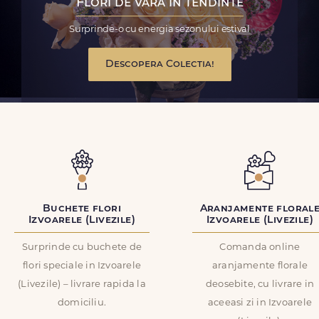
Flori de vara in tendinte
Surprinde-o cu energia sezonului estival
Descopera Colectia!
Buchete flori
Aranjamente floral
Izvoarele (Livezile)
Izvoarele (Livezile)
Surprinde cu buchete de
Comanda online
flori speciale in Izvoarele
aranjamente florale
(Livezile) – livrare rapida la
deosebite, cu livrare in
domiciliu.
aceeasi zi in Izvoarele