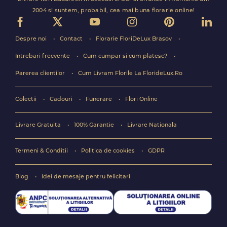
2004 si suntem, probabil, cea mai buna florarie online!
Despre noi
Contact
Florarie FloriDeLux Brasov
Intrebari frecvente
Cum cumpar si cum platesc?
Parerea clientilor
Cum Livram Florile La FlorideLux.Ro
Colectii
Cadouri
Funerare
Flori Online
Livrare Gratuita
100% Garantie
Livrare Nationala
Termeni & Conditii
Politica de cookies
GDPR
Blog
Idei de mesaje pentru felicitari