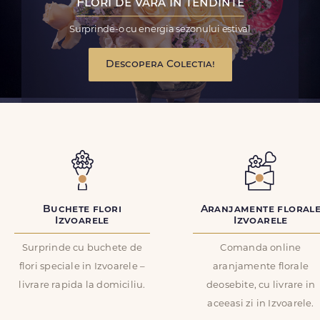
Flori de vara in tendinte
Surprinde-o cu energia sezonului estival
Descopera Colectia!
Buchete flori
Aranjamente floral
Izvoarele
Izvoarele
Surprinde cu buchete de
Comanda online
flori speciale in Izvoarele –
aranjamente florale
livrare rapida la domiciliu.
deosebite, cu livrare in
aceeasi zi in Izvoarele.