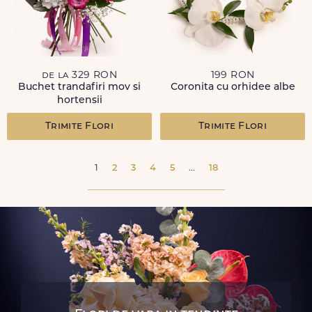
de la 329 RON
199 RON
Buchet trandafiri mov si
Coronita cu orhidee albe
hortensii
Trimite Flori
Trimite Flori
1
2
3
4
5
...
18