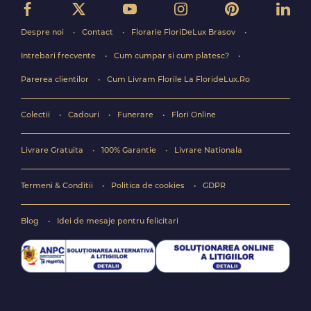
Despre noi
Contact
Florarie FloriDeLux Brasov
Intrebari frecvente
Cum cumpar si cum platesc?
Parerea clientilor
Cum Livram Florile La FlorideLux.Ro
Colectii
Cadouri
Funerare
Flori Online
Livrare Gratuita
100% Garantie
Livrare Nationala
Termeni & Conditii
Politica de cookies
GDPR
Blog
Idei de mesaje pentru felicitari