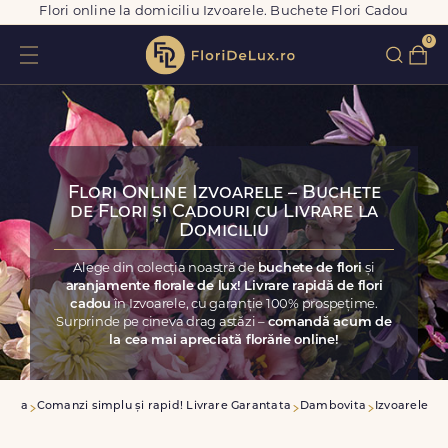
Flori online la domiciliu Izvoarele. Buchete Flori Cadou
0
Flori Online Izvoarele – Buchete
de Flori și Cadouri cu Livrare la
Domiciliu
Alege din colecția noastră de
buchete de flori
și
aranjamente florale de lux! Livrare rapidă de flori
cadou
în Izvoarele, cu garanție 100% prospețime.
Surprinde pe cineva drag astăzi –
comandă acum de
la cea mai apreciată florărie online!
casa
Comanzi simplu și rapid! Livrare Garantata
Dambovita
Izvoarele