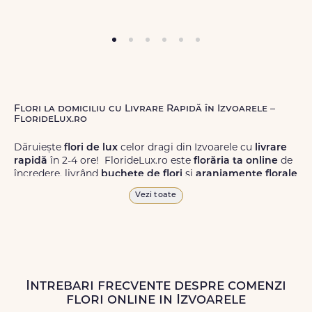
Flori la domiciliu cu Livrare Rapidă în Izvoarele –
FlorideLux.ro
Dăruiește
flori de lux
celor dragi din Izvoarele cu
livrare
rapidă
în 2-4 ore! FlorideLux.ro este
florăria ta online
de
încredere, livrând
buchete de flori
și
aranjamente florale
de calitate superioară în Izvoarele și în toată România.
Vezi toate
Alege dintr-o gamă largă de
flori
proaspete, pentru orice
ocazie, și comanda-le
online!
Cu FlorideLux.ro, primești
garanția unei livrări prompte și a unor
flori
care vor face
impresie.
Intrebari frecvente despre comenzi
Livrăm buchete de flori
chiar și în
weekend
, pentru ca tu
flori online in Izvoarele
să poți adresa un gest frumos atunci când ai nevoie.