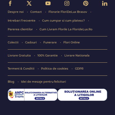
Despre noi
Contact
Florarie FloriDeLux Brasov
Intrebari frecvente
Cum cumpar si cum platesc?
Parerea clientilor
Cum Livram Florile La FlorideLux.Ro
Colectii
Cadouri
Funerare
Flori Online
Livrare Gratuita
100% Garantie
Livrare Nationala
Termeni & Conditii
Politica de cookies
GDPR
Blog
Idei de mesaje pentru felicitari