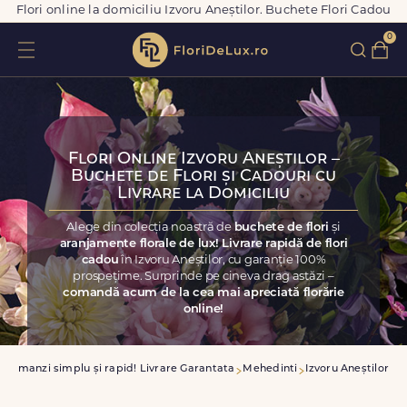
Flori online la domiciliu Izvoru Aneștilor. Buchete Flori Cadou
0
Flori Online Izvoru Aneștilor –
Buchete de Flori și Cadouri cu
Livrare la Domiciliu
Alege din colecția noastră de
buchete de flori
și
aranjamente florale de lux! Livrare rapidă de flori
cadou
în Izvoru Aneștilor, cu garanție 100%
prospețime. Surprinde pe cineva drag astăzi –
comandă acum de la cea mai apreciată florărie
online!
Comanzi simplu și rapid! Livrare Garantata
Mehedinti
Izvoru Aneștilor