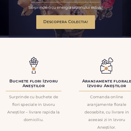
Surprinde-o cu energia sezonului estival
Descopera Colectia!
Buchete flori Izvoru
Aranjamente floral
Aneștilor
Izvoru Aneștilor
Surprinde cu buchete de
Comanda online
flori speciale in Izvoru
aranjamente florale
Aneștilor – livrare rapida la
deosebite, cu livrare in
domiciliu.
aceeasi zi in Izvoru
Aneștilor.