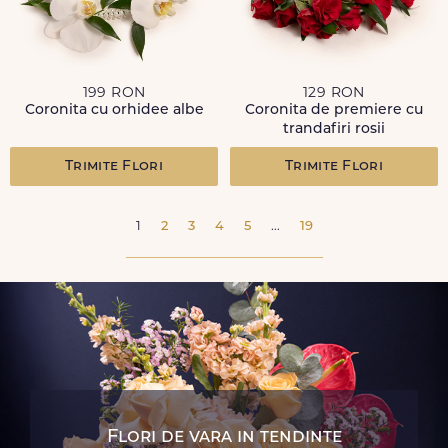
199 RON
129 RON
Coronita cu orhidee albe
Coronita de premiere cu
trandafiri rosii
Trimite Flori
Trimite Flori
1
2
3
4
5
...
19
Flori de vara in tendinte