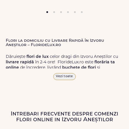
Flori la domiciliu cu Livrare Rapidă în Izvoru
Aneștilor – FlorideLux.ro
Dăruiește
flori de lux
celor dragi din Izvoru Aneștilor cu
livrare rapidă
în 2-4 ore! FlorideLux.ro este
florăria ta
online
de încredere, livrând
buchete de flori
și
aranjamente florale
de calitate superioară în Izvoru
Vezi toate
Aneștilor și în toată România.
Alege dintr-o gamă largă de
flori
proaspete, pentru orice
ocazie, și comanda-le
online!
Cu FlorideLux.ro, primești
garanția unei livrări prompte și a unor
flori
care vor face
impresie.
Intrebari frecvente despre comenzi
flori online in Izvoru Aneștilor
Livrăm buchete de flori
chiar și în
weekend
, pentru ca tu
să poți adresa un gest frumos atunci când ai nevoie.