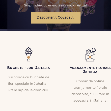
Surprinde-o cu energia sezonului estival
Descopera Colectia!
Buchete flori Jahalia
Aranjamente floral
Jahalia
Surprinde cu buchete de
Comanda online
flori speciale in Jahalia –
aranjamente florale
livrare rapida la domiciliu.
deosebite, cu livrare in
aceeasi zi in Jahalia.