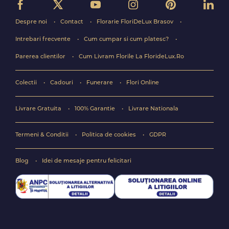
Despre noi
Contact
Florarie FloriDeLux Brasov
Intrebari frecvente
Cum cumpar si cum platesc?
Parerea clientilor
Cum Livram Florile La FlorideLux.Ro
Colectii
Cadouri
Funerare
Flori Online
Livrare Gratuita
100% Garantie
Livrare Nationala
Termeni & Conditii
Politica de cookies
GDPR
Blog
Idei de mesaje pentru felicitari