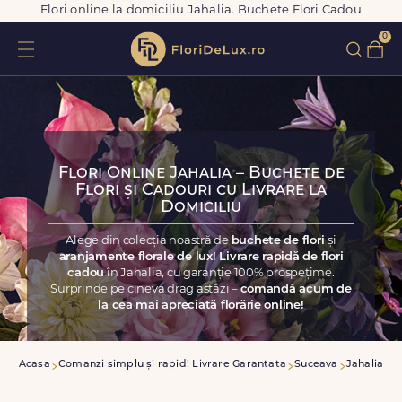
Flori online la domiciliu Jahalia. Buchete Flori Cadou
0
Flori Online Jahalia – Buchete de
Flori și Cadouri cu Livrare la
Domiciliu
Alege din colecția noastră de
buchete de flori
și
aranjamente florale de lux! Livrare rapidă de flori
cadou
în Jahalia, cu garanție 100% prospețime.
Surprinde pe cineva drag astăzi –
comandă acum de
la cea mai apreciată florărie online!
Acasa
Comanzi simplu și rapid! Livrare Garantata
Suceava
Jahalia