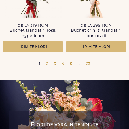
de la 319 RON
de la 299 RON
Buchet trandafiri rosii,
Buchet crini si trandafiri
hypericum
portocalii
Trimite Flori
Trimite Flori
1
2
3
4
5
...
23
Flori de vara in tendinte