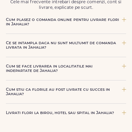
Cele mai frecvente intrebari despre comenzi, cont si
livrare, explicate pe scurt.
Cum plasez o comanda online pentru livrare flori
in Jahalia?
Comanda se plaseaza online, rapid si simplu, alegand
produsul dorit, data si intervalul de livrare si adresa din
Ce se intampla daca nu sunt multumit de comanda
Jahalia. sau poti plasa comanda telefonic, la nr. +40 722
livrata in Jahalia?
394 904.
FloriDeLux ofera garantie 100% multumit sau banii inapoi,
astfel incat poti comanda fara griji.
Cum se face livrarea in localitatile mai
indepartate de Jahalia?
Pentru localitatile indepartate, livrarea se face prin curierii
nostri dedicati sau ai optiunea de livrare la cutie, prin
Cum stiu ca florile au fost livrate cu succes in
firma de curierat, cu un cost mai avantajos si ambalare
Jahalia?
speciala pentru transport sigur.
Dupa finalizarea livrarii, vei primi automat o notificare
prin SMS (daca ai bifat aceasta optiune) si email, care
Livrati flori la birou, hotel sau spital in Jahalia?
confirma ca buchetul a ajuns la destinatar in Jahalia.
Astfel, esti mereu la curent cu statusul comenzii tale.
Da, livram la adrese rezidentiale si comerciale din Jahalia,
inclusiv receptii sau birouri. Te rugam sa adaugi detalii