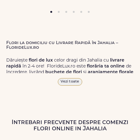
Flori la domiciliu cu Livrare Rapidă în Jahalia –
FlorideLux.ro
Dăruiește
flori de lux
celor dragi din Jahalia cu
livrare
rapidă
în 2-4 ore! FlorideLux.ro este
florăria ta online
de
încredere, livrând
buchete de flori
și
aranjamente florale
de calitate superioară în Jahalia și în toată România.
Vezi toate
Alege dintr-o gamă largă de
flori
proaspete, pentru orice
ocazie, și comanda-le
online!
Cu FlorideLux.ro, primești
garanția unei livrări prompte și a unor
flori
care vor face
impresie.
Intrebari frecvente despre comenzi
Livrăm buchete de flori
chiar și în
weekend
, pentru ca tu
flori online in Jahalia
să poți adresa un gest frumos atunci când ai nevoie.