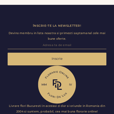
calitate. Este solutia ideala pentru surprize de weekend
sau ocazii speciale neprevazute.
Inscrie-te la newsletter!
Devino membru in lista noastra si primesti saptamanal cele mai
bune oferte.
Inscrie
Livrare flori Bucuresti in aceeasi zi dar si oriunde in Romania din
2004 si suntem, probabil, cea mai buna florarie online!