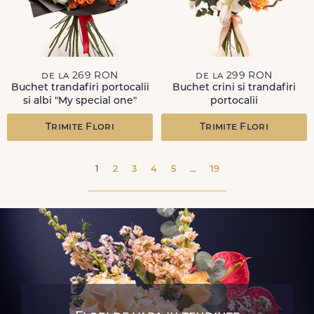
de la 269 RON
de la 299 RON
Buchet trandafiri portocalii
Buchet crini si trandafiri
si albi "My special one"
portocalii
Trimite Flori
Trimite Flori
1
2
3
4
5
...
19