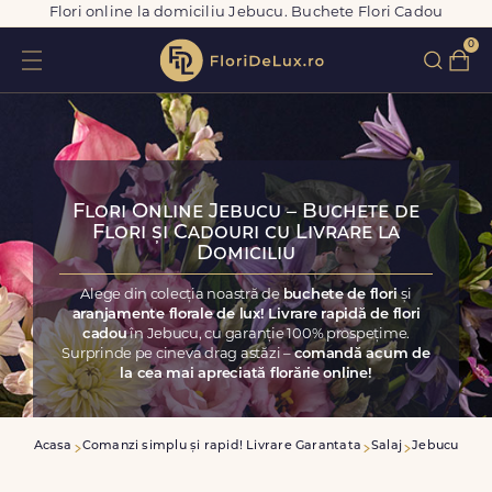
Flori online la domiciliu Jebucu. Buchete Flori Cadou
0
Flori Online Jebucu – Buchete de
Flori și Cadouri cu Livrare la
Domiciliu
Alege din colecția noastră de
buchete de flori
și
aranjamente florale de lux! Livrare rapidă de flori
cadou
în Jebucu, cu garanție 100% prospețime.
Surprinde pe cineva drag astăzi –
comandă acum de
la cea mai apreciată florărie online!
Acasa
Comanzi simplu și rapid! Livrare Garantata
Salaj
Jebucu