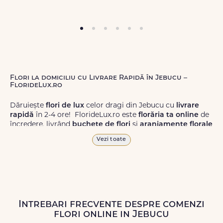
Flori la domiciliu cu Livrare Rapidă în Jebucu –
FlorideLux.ro
Dăruiește
flori de lux
celor dragi din Jebucu cu
livrare
rapidă
în 2-4 ore! FlorideLux.ro este
florăria ta online
de
încredere, livrând
buchete de flori
și
aranjamente florale
de calitate superioară în Jebucu și în toată România.
Vezi toate
Alege dintr-o gamă largă de
flori
proaspete, pentru orice
ocazie, și comanda-le
online!
Cu FlorideLux.ro, primești
garanția unei livrări prompte și a unor
flori
care vor face
impresie.
Intrebari frecvente despre comenzi
Livrăm buchete de flori
chiar și în
weekend
, pentru ca tu
flori online in Jebucu
să poți adresa un gest frumos atunci când ai nevoie.