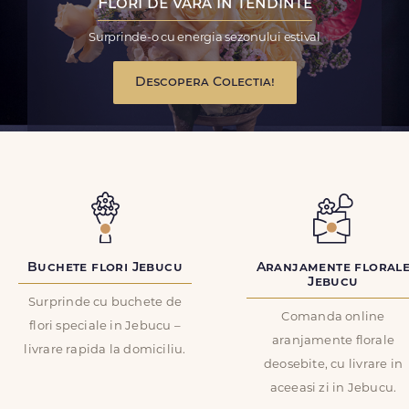
Flori de vara in tendinte
Surprinde-o cu energia sezonului estival
Descopera Colectia!
Buchete flori Jebucu
Aranjamente floral
Jebucu
Surprinde cu buchete de
Comanda online
flori speciale in Jebucu –
aranjamente florale
livrare rapida la domiciliu.
deosebite, cu livrare in
aceeasi zi in Jebucu.