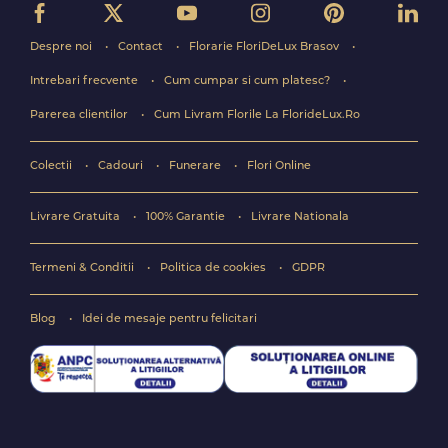
Despre noi
Contact
Florarie FloriDeLux Brasov
Intrebari frecvente
Cum cumpar si cum platesc?
Parerea clientilor
Cum Livram Florile La FlorideLux.Ro
Colectii
Cadouri
Funerare
Flori Online
Livrare Gratuita
100% Garantie
Livrare Nationala
Termeni & Conditii
Politica de cookies
GDPR
Blog
Idei de mesaje pentru felicitari