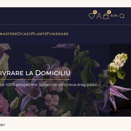
0
0
ron
 nastere
Ocazii
Plante
Funerare
Livrare la Domiciliu
nție 100% prospețime. Surprinde pe cineva drag astăzi –
ter