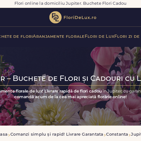
Flori online la domiciliu Jupiter. Buchete Flori Cadou
hete de flori
Aranjamente florale
Flori de Lux
Flori zi de
r – Buchete de Flori și Cadouri cu 
amente florale de lux! Livrare rapidă de flori cadou
în Jupiter, cu gara
comandă acum de la cea mai apreciată florărie online!
asa
Comanzi simplu și rapid! Livrare Garantata
Constanta
Jupi