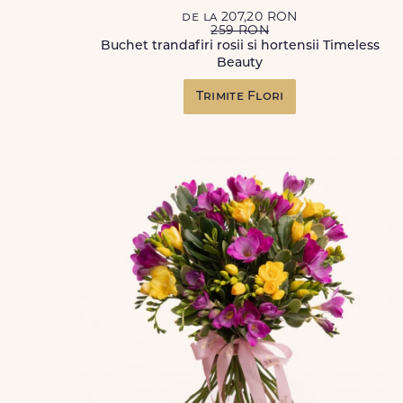
de la 207,20 RON
259 RON
Buchet trandafiri rosii si hortensii Timeless
Beauty
Trimite Flori