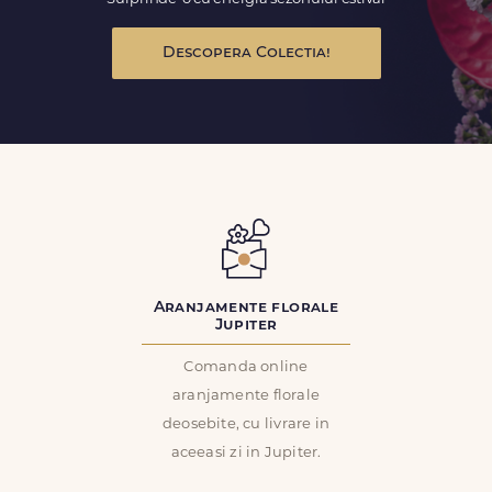
Descopera Colectia!
Aranjamente florale
Jupiter
Comanda online
aranjamente florale
deosebite, cu livrare in
aceeasi zi in Jupiter.