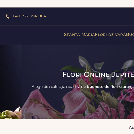
+40 722 394 904
Sfanta Maria
Flori de vara
Buc
Flori Online Jupite
Alege din colecția noastră de
buchete de flori
și
aranj
Ac