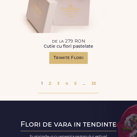
de la 279 RON
Cutie cu flori pastelate
Trimite Flori
1
2
3
4
5
...
33
Flori de vara in tendinte
Surprinde-o cu energia sezonului estival