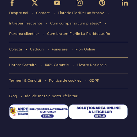
Despre noi
Contact
Florarie FloriDeLux Brasov
Intrebari frecvente
Cum cumpar si cum platesc?
Parerea clientilor
Cum Livram Florile La FlorideLux.Ro
Colectii
Cadouri
Funerare
Flori Online
Livrare Gratuita
100% Garantie
Livrare Nationala
Termeni & Conditii
Politica de cookies
GDPR
Blog
Idei de mesaje pentru felicitari