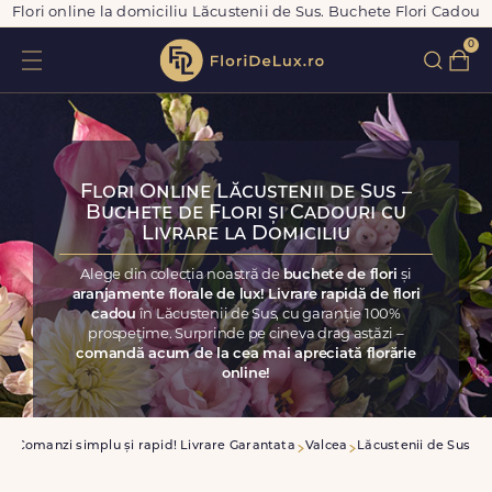
Flori online la domiciliu Lăcustenii de Sus. Buchete Flori Cadou
0
Flori Online Lăcustenii de Sus –
Buchete de Flori și Cadouri cu
Livrare la Domiciliu
Alege din colecția noastră de
buchete de flori
și
aranjamente florale de lux! Livrare rapidă de flori
cadou
în Lăcustenii de Sus, cu garanție 100%
prospețime. Surprinde pe cineva drag astăzi –
comandă acum de la cea mai apreciată florărie
online!
a
Comanzi simplu și rapid! Livrare Garantata
Valcea
Lăcustenii de Sus