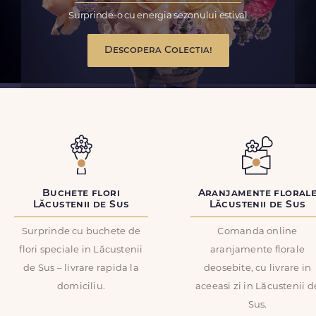
Surprinde-o cu energia sezonului estival
Descopera Colectia!
Buchete flori
Aranjamente floral
Lăcustenii de Sus
Lăcustenii de Sus
Surprinde cu buchete de
Comanda online
flori speciale in Lăcustenii
aranjamente florale
de Sus – livrare rapida la
deosebite, cu livrare in
domiciliu.
aceeasi zi in Lăcustenii d
Sus.