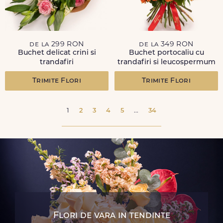
de la 299 RON
de la 349 RON
Buchet delicat crini si
Buchet portocaliu cu
trandafiri
trandafiri si leucospermum
Trimite Flori
Trimite Flori
1
2
3
4
5
...
34
Flori de vara in tendinte