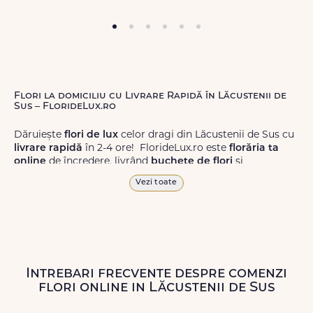
Flori la domiciliu cu Livrare Rapidă în Lăcustenii de
Sus – FlorideLux.ro
Dăruiește
flori de lux
celor dragi din Lăcustenii de Sus cu
livrare rapidă
în 2-4 ore! FlorideLux.ro este
florăria ta
online
de încredere, livrând
buchete de flori
și
aranjamente florale
de calitate superioară în Lăcustenii
Vezi toate
de Sus și în toată România.
Alege dintr-o gamă largă de
flori
proaspete, pentru orice
ocazie, și comanda-le
online!
Cu FlorideLux.ro, primești
garanția unei livrări prompte și a unor
flori
care vor face
impresie.
Intrebari frecvente despre comenzi
flori online in Lăcustenii de Sus
Livrăm buchete de flori
chiar și în
weekend
, pentru ca tu
să poți adresa un gest frumos atunci când ai nevoie.