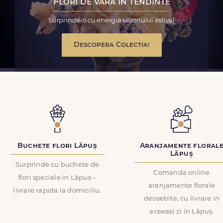
Flori de vara in tendinte
Surprinde-o cu energia sezonului estival
Descopera Colectia!
Buchete flori Lăpuș
Aranjamente floral
Lăpuș
Surprinde cu buchete de
Comanda online
flori speciale in Lăpuș –
aranjamente florale
livrare rapida la domiciliu.
deosebite, cu livrare in
aceeasi zi in Lăpuș.