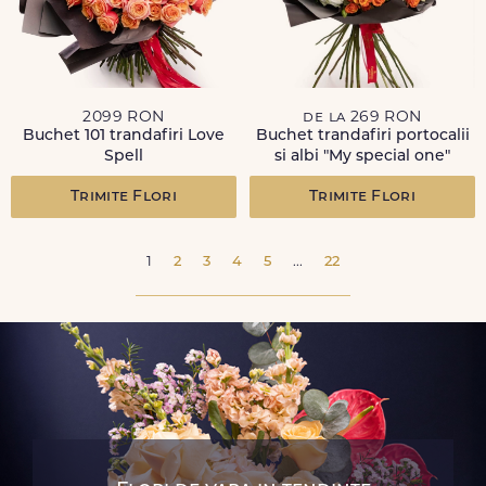
2099 RON
de la 269 RON
Buchet 101 trandafiri Love
Buchet trandafiri portocalii
Spell
si albi "My special one"
Trimite Flori
Trimite Flori
1
2
3
4
5
...
22