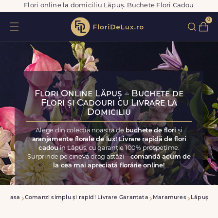
Flori online la domiciliu Lăpuș. Buchete Flori Cadou
0
Flori Online Lăpuș – Buchete de
Flori și Cadouri cu Livrare la
Domiciliu
Alege din colecția noastră de
buchete de flori
și
aranjamente florale de lux! Livrare rapidă de flori
cadou
în Lăpuș, cu garanție 100% prospețime.
Surprinde pe cineva drag astăzi –
comandă acum de
la cea mai apreciată florărie online!
Acasa
Comanzi simplu și rapid! Livrare Garantata
Maramures
Lăpuș