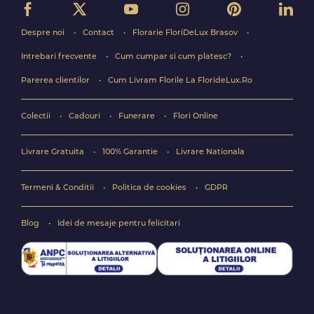
Despre noi
Contact
Florarie FloriDeLux Brasov
Intrebari frecvente
Cum cumpar si cum platesc?
Parerea clientilor
Cum Livram Florile La FlorideLux.Ro
Colectii
Cadouri
Funerare
Flori Online
Livrare Gratuita
100% Garantie
Livrare Nationala
Termeni & Conditii
Politica de cookies
GDPR
Blog
Idei de mesaje pentru felicitari