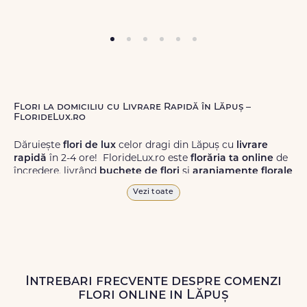
Flori la domiciliu cu Livrare Rapidă în Lăpuș –
FlorideLux.ro
Dăruiește
flori de lux
celor dragi din Lăpuș cu
livrare
rapidă
în 2-4 ore! FlorideLux.ro este
florăria ta online
de
încredere, livrând
buchete de flori
și
aranjamente florale
de calitate superioară în Lăpuș și în toată România.
Vezi toate
Alege dintr-o gamă largă de
flori
proaspete, pentru orice
ocazie, și comanda-le
online!
Cu FlorideLux.ro, primești
garanția unei livrări prompte și a unor
flori
care vor face
impresie.
Intrebari frecvente despre comenzi
Livrăm buchete de flori
chiar și în
weekend
, pentru ca tu
flori online in Lăpuș
să poți adresa un gest frumos atunci când ai nevoie.