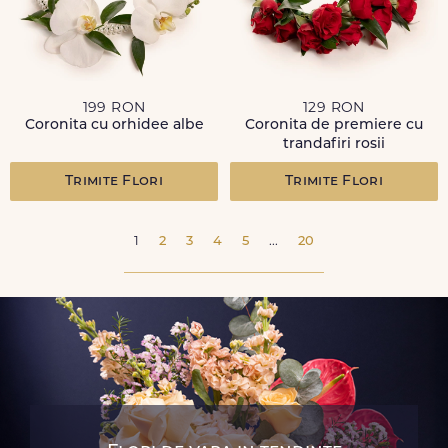
199 RON
129 RON
Coronita cu orhidee albe
Coronita de premiere cu
trandafiri rosii
Trimite Flori
Trimite Flori
1
2
3
4
5
...
20