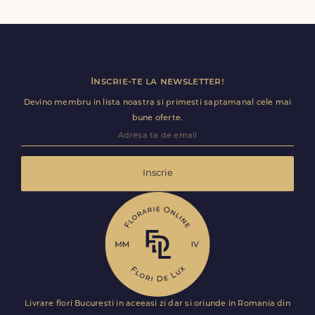
primi comanda fara datele tale. Mesajul de pe felicitare
ramane optional si il poti personaliza.
Inscrie-te la newsletter!
Devino membru in lista noastra si primesti saptamanal cele mai
bune oferte.
Inscrie
Livrare flori Bucuresti in aceeasi zi dar si oriunde in Romania din