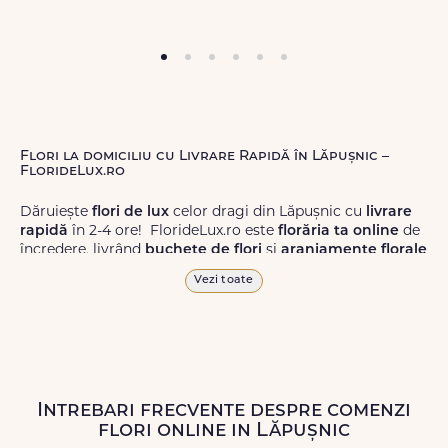
Flori la domiciliu cu Livrare Rapidă în Lăpușnic –
FlorideLux.ro
Dăruiește
flori de lux
celor dragi din Lăpușnic cu
livrare
rapidă
în 2-4 ore! FlorideLux.ro este
florăria ta online
de
încredere, livrând
buchete de flori
și
aranjamente florale
de calitate superioară în Lăpușnic și în toată România.
Vezi toate
Alege dintr-o gamă largă de
flori
proaspete, pentru orice
ocazie, și comanda-le
online!
Cu FlorideLux.ro, primești
garanția unei livrări prompte și a unor
flori
care vor face
impresie.
Intrebari frecvente despre comenzi
Livrăm buchete de flori
chiar și în
weekend
, pentru ca tu
flori online in Lăpușnic
să poți adresa un gest frumos atunci când ai nevoie.