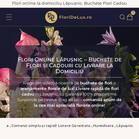
Flori online la domiciliu Lăpușnic. Buchete Flori Cadou
0
Flori Online Lăpușnic – Buchete de
Flori și Cadouri cu Livrare la
Domiciliu
Alege din colecția noastră de
buchete de flori
și
aranjamente florale de lux! Livrare rapidă de flori
cadou
în Lăpușnic, cu garanție 100% prospețime.
Surprinde pe cineva drag astăzi –
comandă acum de
la cea mai apreciată florărie online!
casa
Comanzi simplu și rapid! Livrare Garantata
Hunedoara
Lăpușnic