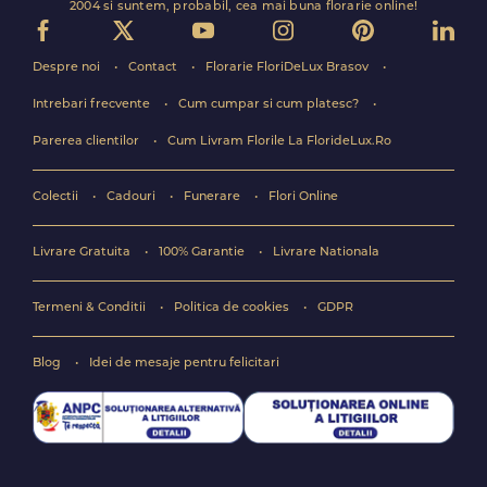
2004 si suntem, probabil, cea mai buna florarie online!
Despre noi
Contact
Florarie FloriDeLux Brasov
Intrebari frecvente
Cum cumpar si cum platesc?
Parerea clientilor
Cum Livram Florile La FlorideLux.Ro
Colectii
Cadouri
Funerare
Flori Online
Livrare Gratuita
100% Garantie
Livrare Nationala
Termeni & Conditii
Politica de cookies
GDPR
Blog
Idei de mesaje pentru felicitari