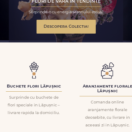
Flori de vara in tendinte
Surprinde-o cu energia sezonului estival
Descopera Colectia!
Buchete flori Lăpușnic
Aranjamente floral
Lăpușnic
Surprinde cu buchete de
Comanda online
flori speciale in Lăpușnic –
aranjamente florale
livrare rapida la domiciliu.
deosebite, cu livrare in
aceeasi zi in Lăpușnic.