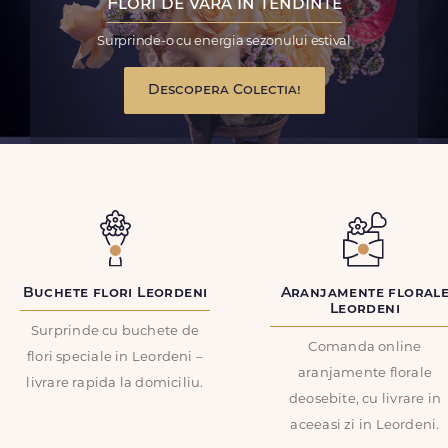
Flori de vara in tendinte
Surprinde-o cu energia sezonului estival
Descopera Colectia!
Buchete flori Leordeni
Aranjamente floral
Leordeni
Surprinde cu buchete de
Comanda online
flori speciale in Leordeni –
aranjamente florale
livrare rapida la domiciliu.
deosebite, cu livrare in
aceeasi zi in Leordeni.