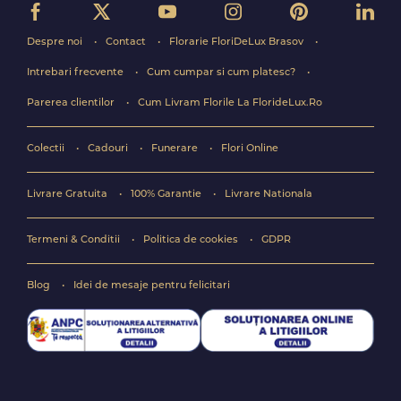
Despre noi
Contact
Florarie FloriDeLux Brasov
Intrebari frecvente
Cum cumpar si cum platesc?
Parerea clientilor
Cum Livram Florile La FlorideLux.Ro
Colectii
Cadouri
Funerare
Flori Online
Livrare Gratuita
100% Garantie
Livrare Nationala
Termeni & Conditii
Politica de cookies
GDPR
Blog
Idei de mesaje pentru felicitari