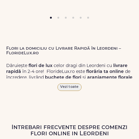
Flori la domiciliu cu Livrare Rapidă în Leordeni –
FlorideLux.ro
Dăruiește
flori de lux
celor dragi din Leordeni cu
livrare
rapidă
în 2-4 ore! FlorideLux.ro este
florăria ta online
de
încredere, livrând
buchete de flori
și
aranjamente florale
de calitate superioară în Leordeni și în toată România.
Vezi toate
Alege dintr-o gamă largă de
flori
proaspete, pentru orice
ocazie, și comanda-le
online!
Cu FlorideLux.ro, primești
garanția unei livrări prompte și a unor
flori
care vor face
impresie.
Intrebari frecvente despre comenzi
Livrăm buchete de flori
chiar și în
weekend
, pentru ca tu
flori online in Leordeni
să poți adresa un gest frumos atunci când ai nevoie.