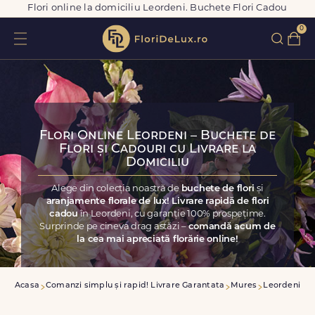
Flori online la domiciliu Leordeni. Buchete Flori Cadou
0
Flori Online Leordeni – Buchete de
Flori și Cadouri cu Livrare la
Domiciliu
Alege din colecția noastră de
buchete de flori
și
aranjamente florale de lux! Livrare rapidă de flori
cadou
în Leordeni, cu garanție 100% prospețime.
Surprinde pe cineva drag astăzi –
comandă acum de
la cea mai apreciată florărie online!
Acasa
Comanzi simplu și rapid! Livrare Garantata
Mures
Leordeni