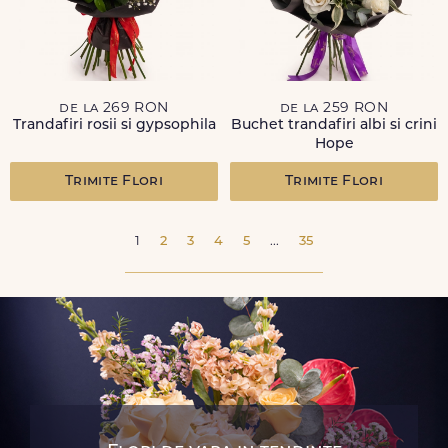
de la 269 RON
de la 259 RON
Trandafiri rosii si gypsophila
Buchet trandafiri albi si crini
Hope
Trimite Flori
Trimite Flori
1
2
3
4
5
...
35