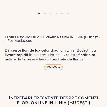
Flori la domiciliu cu Livrare Rapidă în Linia (Budești)
– FlorideLux.ro
Dăruiește
flori de lux
celor dragi din Linia (Budești) cu
livrare rapidă
în 2-4 ore! FlorideLux.ro este
florăria ta
online
de încredere, livrând
buchete de flori
și
aranjamente florale
de calitate superioară în Linia
Vezi toate
(Budești) și în toată România.
Alege dintr-o gamă largă de
flori
proaspete, pentru orice
ocazie, și comanda-le
online!
Cu FlorideLux.ro, primești
garanția unei livrări prompte și a unor
flori
care vor face
impresie.
Intrebari frecvente despre comenzi
flori online in Linia (Budești)
Livrăm buchete de flori
chiar și în
weekend
, pentru ca tu