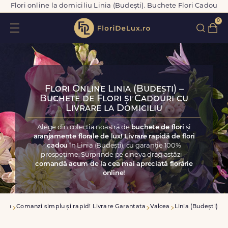
Flori online la domiciliu Linia (Budești). Buchete Flori Cadou
0
Flori Online Linia (Budești) –
Buchete de Flori și Cadouri cu
Livrare la Domiciliu
Alege din colecția noastră de
buchete de flori
și
aranjamente florale de lux! Livrare rapidă de flori
cadou
în Linia (Budești), cu garanție 100%
prospețime. Surprinde pe cineva drag astăzi –
comandă acum de la cea mai apreciată florărie
online!
casa
Comanzi simplu și rapid! Livrare Garantata
Valcea
Linia (Budești)