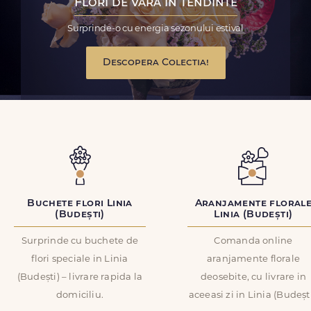
Flori de vara in tendinte
Surprinde-o cu energia sezonului estival
Descopera Colectia!
Buchete flori Linia
Aranjamente floral
(Budești)
Linia (Budești)
Surprinde cu buchete de
Comanda online
flori speciale in Linia
aranjamente florale
(Budești) – livrare rapida la
deosebite, cu livrare in
domiciliu.
aceeasi zi in Linia (Budești