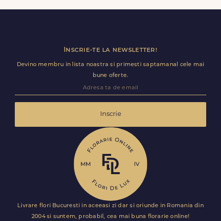
detalii utile (nume receptie, etaj, salon) ca livrarea sa
decurga fara intarzieri.
Inscrie-te la newsletter!
Devino membru in lista noastra si primesti saptamanal cele mai
bune oferte.
Inscrie
Livrare flori Bucuresti in aceeasi zi dar si oriunde in Romania din
2004 si suntem, probabil, cea mai buna florarie online!