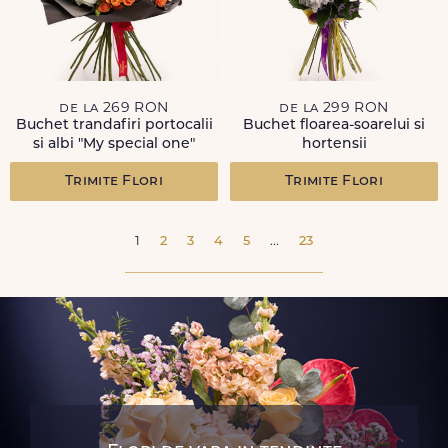
de la 269 RON
de la 299 RON
Buchet trandafiri portocalii
Buchet floarea-soarelui si
si albi "My special one"
hortensii
Trimite Flori
Trimite Flori
1
2
3
4
5
...
23