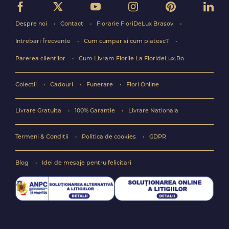
Despre noi
Contact
Florarie FloriDeLux Brasov
Intrebari frecvente
Cum cumpar si cum platesc?
Parerea clientilor
Cum Livram Florile La FlorideLux.Ro
Colectii
Cadouri
Funerare
Flori Online
Livrare Gratuita
100% Garantie
Livrare Nationala
Termeni & Conditii
Politica de cookies
GDPR
Blog
Idei de mesaje pentru felicitari