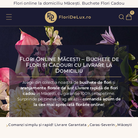
Flori online la domiciliu Măcești. Buchete Flori Cadou
0
Flori Online Măcești – Buchete de
Flori și Cadouri cu Livrare la
Domiciliu
Alege din colecția noastră de
buchete de flori
și
aranjamente florale de lux! Livrare rapidă de flori
cadou
în Măcești, cu garanție 100% prospețime.
Surprinde pe cineva drag astăzi –
comandă acum de
la cea mai apreciată florărie online!
asa
Comanzi simplu și rapid! Livrare Garantata
Caras-Severin
Măcești