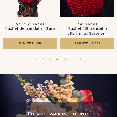
de la 399 RON
3499 RON
Buchet de trandafiri 18 ani
Buchet 201 trandafiri
„Romantic Surprise”
Trimite Flori
Trimite Flori
1
2
3
4
5
...
12
Flori de vara in tendinte