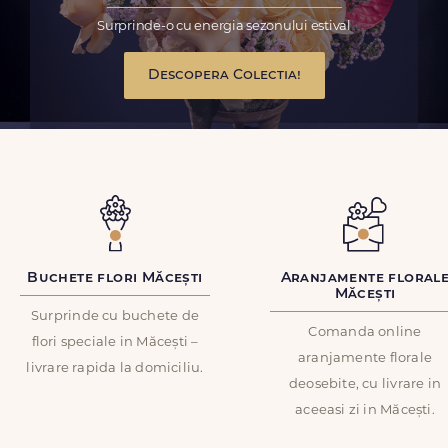
Surprinde-o cu energia sezonului estival
Descopera Colectia!
Buchete flori Măcești
Aranjamente floral
Măcești
Surprinde cu buchete de
Comanda online
flori speciale in Măcești –
aranjamente florale
livrare rapida la domiciliu.
deosebite, cu livrare in
aceeasi zi in Măcești.