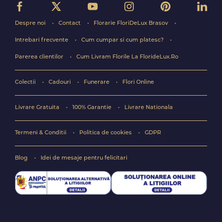
Despre noi
Contact
Florarie FloriDeLux Brasov
Intrebari frecvente
Cum cumpar si cum platesc?
Parerea clientilor
Cum Livram Florile La FlorideLux.Ro
Colectii
Cadouri
Funerare
Flori Online
Livrare Gratuita
100% Garantie
Livrare Nationala
Termeni & Conditii
Politica de cookies
GDPR
Blog
Idei de mesaje pentru felicitari