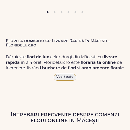
Flori la domiciliu cu Livrare Rapidă în Măcești –
FlorideLux.ro
Dăruiește
flori de lux
celor dragi din Măcești cu
livrare
rapidă
în 2-4 ore! FlorideLux.ro este
florăria ta online
de
încredere, livrând
buchete de flori
și
aranjamente florale
de calitate superioară în Măcești și în toată România.
Vezi toate
Alege dintr-o gamă largă de
flori
proaspete, pentru orice
ocazie, și comanda-le
online!
Cu FlorideLux.ro, primești
garanția unei livrări prompte și a unor
flori
care vor face
impresie.
Intrebari frecvente despre comenzi
Livrăm buchete de flori
chiar și în
weekend
, pentru ca tu
flori online in Măcești
să poți adresa un gest frumos atunci când ai nevoie.