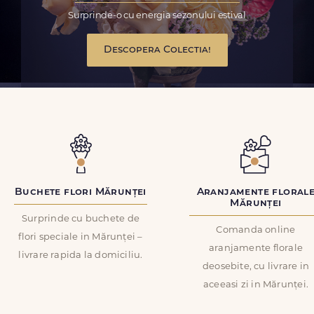
Surprinde-o cu energia sezonului estival
Descopera Colectia!
Buchete flori Mărunței
Aranjamente floral
Mărunței
Surprinde cu buchete de
Comanda online
flori speciale in Mărunței –
aranjamente florale
livrare rapida la domiciliu.
deosebite, cu livrare in
aceeasi zi in Mărunței.