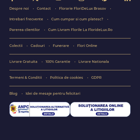
Despre noi
Contact
Florarie FloriDeLux Brasov
Intrebari frecvente
Cum cumpar si cum platesc?
Parerea clientilor
Cum Livram Florile La FlorideLux.Ro
Colectii
Cadouri
Funerare
Flori Online
Livrare Gratuita
100% Garantie
Livrare Nationala
Termeni & Conditii
Politica de cookies
GDPR
Blog
Idei de mesaje pentru felicitari