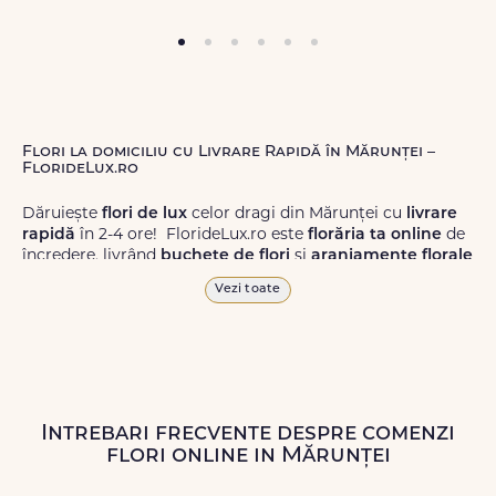
Flori la domiciliu cu Livrare Rapidă în Mărunței –
FlorideLux.ro
Dăruiește
flori de lux
celor dragi din Mărunței cu
livrare
rapidă
în 2-4 ore! FlorideLux.ro este
florăria ta online
de
încredere, livrând
buchete de flori
și
aranjamente florale
de calitate superioară în Mărunței și în toată România.
Vezi toate
Alege dintr-o gamă largă de
flori
proaspete, pentru orice
ocazie, și comanda-le
online!
Cu FlorideLux.ro, primești
garanția unei livrări prompte și a unor
flori
care vor face
impresie.
Intrebari frecvente despre comenzi
Livrăm buchete de flori
chiar și în
weekend
, pentru ca tu
flori online in Mărunței
să poți adresa un gest frumos atunci când ai nevoie.