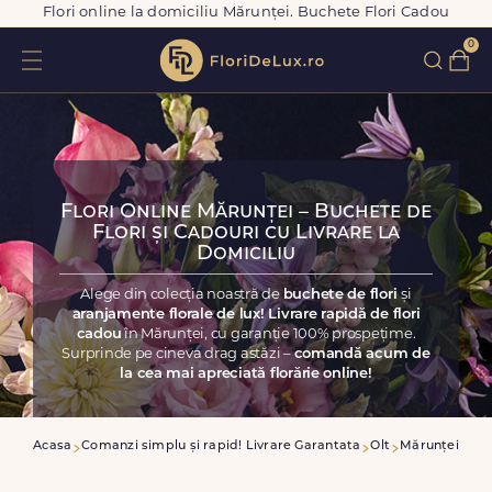
Flori online la domiciliu Mărunței. Buchete Flori Cadou
0
Flori Online Mărunței – Buchete de
Flori și Cadouri cu Livrare la
Domiciliu
Alege din colecția noastră de
buchete de flori
și
aranjamente florale de lux! Livrare rapidă de flori
cadou
în Mărunței, cu garanție 100% prospețime.
Surprinde pe cineva drag astăzi –
comandă acum de
la cea mai apreciată florărie online!
Acasa
Comanzi simplu și rapid! Livrare Garantata
Olt
Mărunței