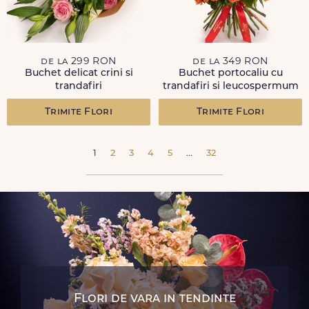
de la 299 RON
de la 349 RON
Buchet delicat crini si
Buchet portocaliu cu
trandafiri
trandafiri si leucospermum
Trimite Flori
Trimite Flori
1
2
3
4
5
...
32
Flori de vara in tendinte