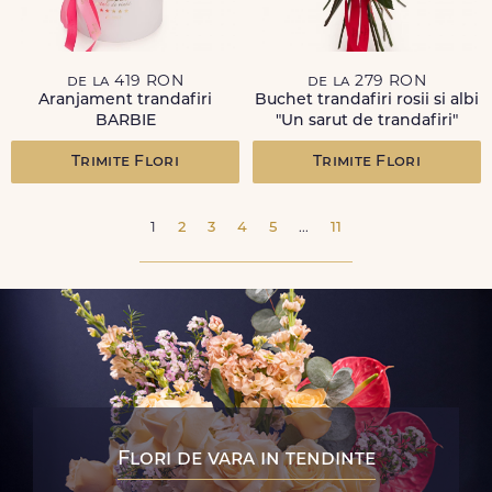
de la 419 RON
de la 279 RON
Aranjament trandafiri
Buchet trandafiri rosii si albi
BARBIE
"Un sarut de trandafiri"
Trimite Flori
Trimite Flori
1
2
3
4
5
...
11
Flori de vara in tendinte