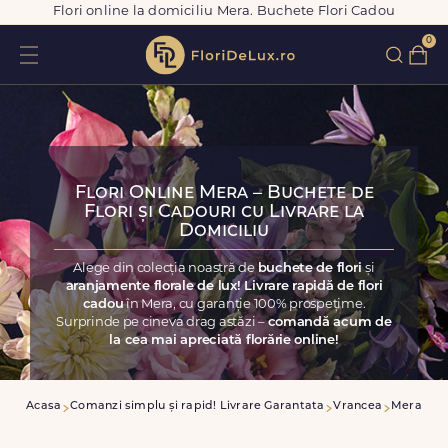
Flori online la domiciliu Mera. Buchete Flori Cadou
0
Flori Online Mera – Buchete de
Flori și Cadouri cu Livrare la
Domiciliu
Alege din colecția noastră de
buchete de flori
și
aranjamente florale de lux! Livrare rapidă de flori
cadou
în Mera, cu garanție 100% prospețime.
Surprinde pe cineva drag astăzi –
comandă acum de
la cea mai apreciată florărie online!
Acasa
Comanzi simplu și rapid! Livrare Garantata
Vrancea
Mera