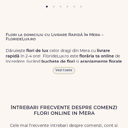
Flori la domiciliu cu Livrare Rapidă în Mera –
FlorideLux.ro
Dăruiește
flori de lux
celor dragi din Mera cu
livrare
rapidă
în 2-4 ore! FlorideLux.ro este
florăria ta online
de
încredere, livrând
buchete de flori
și
aranjamente florale
de calitate superioară în Mera și în toată România.
Vezi toate
Alege dintr-o gamă largă de
flori
proaspete, pentru orice
ocazie, și comanda-le
online!
Cu FlorideLux.ro, primești
garanția unei livrări prompte și a unor
flori
care vor face
impresie.
Intrebari frecvente despre comenzi
Livrăm buchete de flori
chiar și în
weekend
, pentru ca tu
flori online in Mera
să poți adresa un gest frumos atunci când ai nevoie.
Cele mai frecvente intrebari despre comenzi, cont si