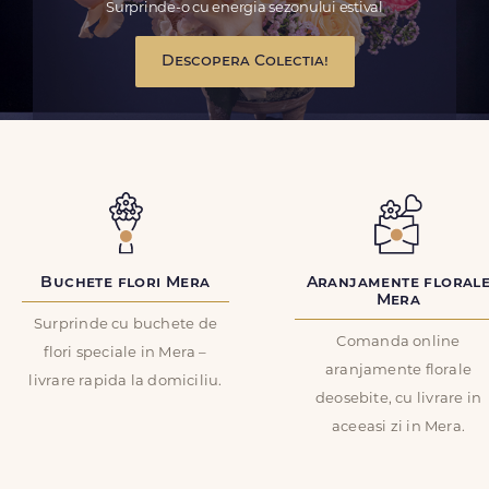
Surprinde-o cu energia sezonului estival
Descopera Colectia!
Buchete flori Mera
Aranjamente floral
Mera
Surprinde cu buchete de
Comanda online
flori speciale in Mera –
aranjamente florale
livrare rapida la domiciliu.
deosebite, cu livrare in
aceeasi zi in Mera.