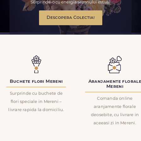
Surprinde-o cu energia sezonului estival
Descopera Colectia!
Buchete flori Mereni
Aranjamente floral
Mereni
Surprinde cu buchete de
Comanda online
flori speciale in Mereni –
aranjamente florale
livrare rapida la domiciliu.
deosebite, cu livrare in
aceeasi zi in Mereni.