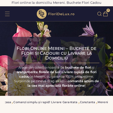
Flori online la domiciliu Mereni. Buchete Flori Cadou
0
Flori Online Mereni – Buchete de
Flori și Cadouri cu Livrare la
Domiciliu
Alege din colecția noastră de
buchete de flori
și
aranjamente florale de lux! Livrare rapidă de flori
cadou
în Mereni, cu garanție 100% prospețime.
Surprinde pe cineva drag astăzi –
comandă acum de
la cea mai apreciată florărie online!
Acasa
Comanzi simplu și rapid! Livrare Garantata
Constanta
Mereni