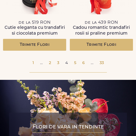
de la 519 RON
de la 439 RON
Cutie eleganta cu trandafiri
Cadou romantic trandafiri
si ciocolata premium
rosii si praline premium
Trimite Flori
Trimite Flori
1
...
2
3
4
5
6
...
33
Flori de vara in tendinte