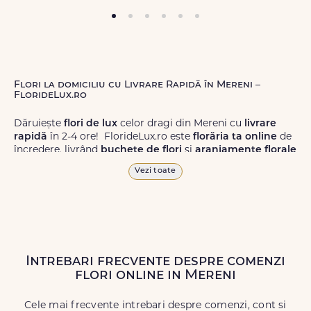
Flori la domiciliu cu Livrare Rapidă în Mereni –
FlorideLux.ro
Dăruiește
flori de lux
celor dragi din Mereni cu
livrare
rapidă
în 2-4 ore! FlorideLux.ro este
florăria ta online
de
încredere, livrând
buchete de flori
și
aranjamente florale
de calitate superioară în Mereni și în toată România.
Vezi toate
Alege dintr-o gamă largă de
flori
proaspete, pentru orice
ocazie, și comanda-le
online!
Cu FlorideLux.ro, primești
garanția unei livrări prompte și a unor
flori
care vor face
impresie.
Intrebari frecvente despre comenzi
Livrăm buchete de flori
chiar și în
weekend
, pentru ca tu
flori online in Mereni
să poți adresa un gest frumos atunci când ai nevoie.
Cele mai frecvente intrebari despre comenzi, cont si