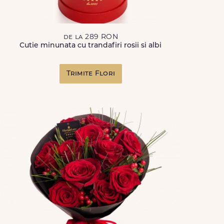
de la 289 RON
Cutie minunata cu trandafiri rosii si albi
Trimite Flori