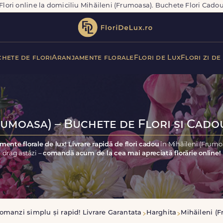
Flori online la domiciliu Mihăileni (Frumoasa). Buchete Flori Cado
hete de flori
Aranjamente florale
Flori de Lux
Flori zi de
rumoasa) – Buchete de Flori și Cadou
mente florale de lux! Livrare rapidă de flori cadou
în Mihăileni (Frumo
drag astăzi –
comandă acum de la cea mai apreciată florărie online!
omanzi simplu și rapid! Livrare Garantata
Harghita
Mihăileni (