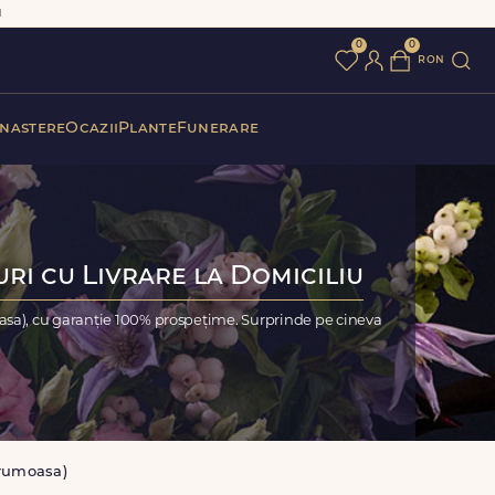
u
0
0
ron
 nastere
Ocazii
Plante
Funerare
ri cu Livrare la Domiciliu
asa), cu garanție 100% prospețime. Surprinde pe cineva
Frumoasa)