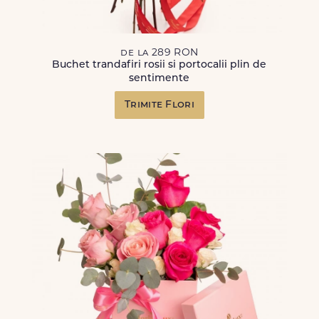
de la 289 RON
Buchet trandafiri rosii si portocalii plin de
sentimente
Trimite Flori