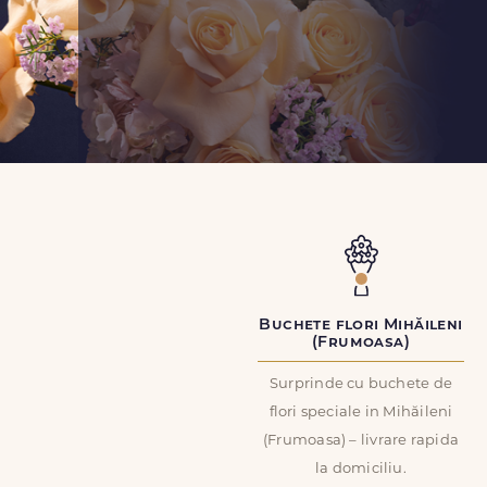
Buchete flori Mihăileni
(Frumoasa)
Surprinde cu buchete de
flori speciale in Mihăileni
(Frumoasa) – livrare rapida
la domiciliu.