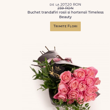
de la 207,20 RON
259 RON
Buchet trandafiri rosii si hortensii Timeless
Beauty
Trimite Flori