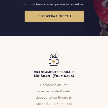
Surprinde-o cu energia sezonului estival
Descopera Colectia!
Aranjamente florale
Mihăileni (Frumoasa)
Comanda online
aranjamente florale
deosebite, cu livrare in
aceeasi zi in Mihăileni