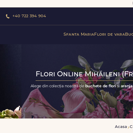
+40 722 394 904
Sfanta Maria
Flori de vara
Buc
Flori Online Mihăileni (F
Alege din colecția noastră de
buchete de flori
și
aranja
Acasa
C