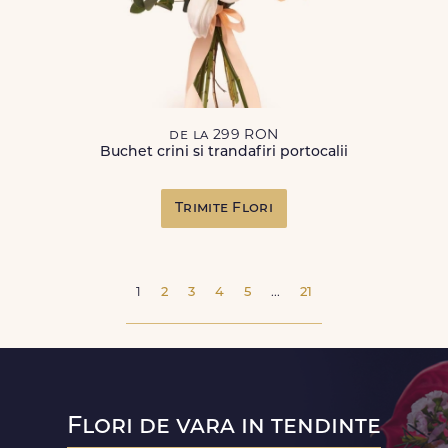
de la 299 RON
Buchet crini si trandafiri portocalii
Trimite Flori
1
2
3
4
5
...
21
Flori de vara in tendinte