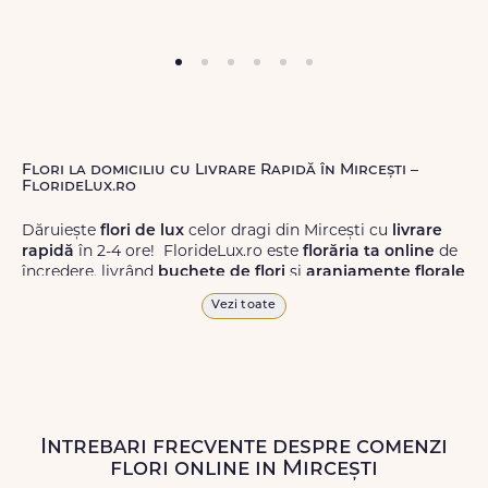
Flori la domiciliu cu Livrare Rapidă în Mircești –
FlorideLux.ro
Dăruiește
flori de lux
celor dragi din Mircești cu
livrare
rapidă
în 2-4 ore! FlorideLux.ro este
florăria ta online
de
încredere, livrând
buchete de flori
și
aranjamente florale
de calitate superioară în Mircești și în toată România.
Vezi toate
Alege dintr-o gamă largă de
flori
proaspete, pentru orice
ocazie, și comanda-le
online!
Cu FlorideLux.ro, primești
garanția unei livrări prompte și a unor
flori
care vor face
impresie.
Intrebari frecvente despre comenzi
Livrăm buchete de flori
chiar și în
weekend
, pentru ca tu
flori online in Mircești
să poți adresa un gest frumos atunci când ai nevoie.