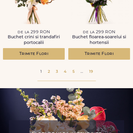
de la 299 RON
de la 299 RON
Buchet crini si trandafiri
Buchet floarea-soarelui si
portocalii
hortensii
Trimite Flori
Trimite Flori
1
2
3
4
5
...
19