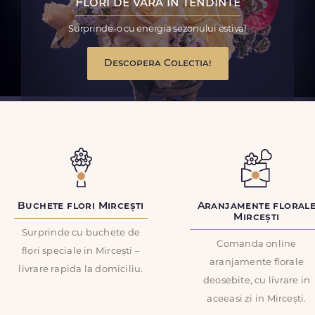
Flori de vara in tendinte
Surprinde-o cu energia sezonului estival
Descopera Colectia!
Buchete flori Mircești
Aranjamente floral
Mircești
Surprinde cu buchete de
Comanda online
flori speciale in Mircești –
aranjamente florale
livrare rapida la domiciliu.
deosebite, cu livrare in
aceeasi zi in Mircești.