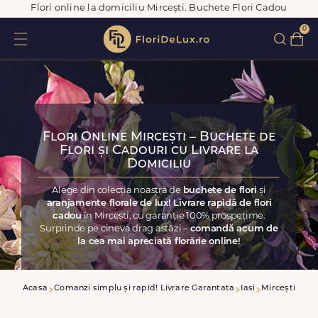
Flori online la domiciliu Mircești. Buchete Flori Cadou
0
Flori Online Mircești – Buchete de
Flori și Cadouri cu Livrare la
Domiciliu
Alege din colecția noastră de
buchete de flori
și
aranjamente florale de lux! Livrare rapidă de flori
cadou
în Mircești, cu garanție 100% prospețime.
Surprinde pe cineva drag astăzi –
comandă acum de
la cea mai apreciată florărie online!
Acasa
Comanzi simplu și rapid! Livrare Garantata
Iasi
Mircești