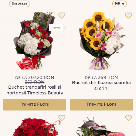
Sorteaza
Filtre
de la 207,20 RON
de la 369 RON
259 RON
Buchet din floarea soarelui
Buchet trandafiri rosii si
si crini
hortensii Timeless Beauty
Trimite Flori
Trimite Flori