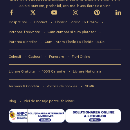
2004 si suntem, probabil, cea mai buna florarie online!
Despre noi
Contact
Florarie FloriDeLux Brasov
Intrebari frecvente
Cum cumpar si cum platesc?
Parerea clientilor
Cum Livram Florile La FlorideLux.Ro
Colectii
Cadouri
Funerare
Flori Online
Livrare Gratuita
100% Garantie
Livrare Nationala
Termeni & Conditii
Politica de cookies
GDPR
Blog
Idei de mesaje pentru felicitari