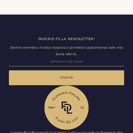
Da, daca buchetul nu a fost deja predat curierului.
Contacteaza-ne cat mai rapid si actualizam detaliile de
livrare pentru Mircești.
Inscrie-te la newsletter!
Devino membru in lista noastra si primesti saptamanal cele mai
bune oferte.
Inscrie
Livrare flori Bucuresti in aceeasi zi dar si oriunde in Romania din