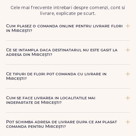
Cele mai frecvente intrebari despre comenzi, cont si
livrare, explicate pe scurt.
Cum plasez o comanda online pentru livrare flori
in Mircești?
Comanda se plaseaza online, rapid si simplu, alegand
produsul dorit, data si intervalul de livrare si adresa din
Ce se intampla daca destinatarul nu este gasit la
Mircești. sau poti plasa comanda telefonic, la nr. +40 722
adresa din Mircești?
394 904.
Curierul nostru incearca sa contacteze destinatarul la
numarul de telefon oferit. Daca nu poate preda comanda,
Ce tipuri de flori pot comanda cu livrare in
te contactam pentru o solutie rapida (reprogramare sau
Mircești?
alta adresa in Mircești.
Poti comanda buchete si aranjamente florale pentru
aniversari, onomastici, sarbatori, evenimente speciale sau
Cum se face livrarea in localitatile mai
gesturi spontane, toate create din flori naturale proaspete.
indepartate de Mircești?
De la clasicii trandafiri, la flori de sezon si soiuri exotice,
pe toate le gasesti pe floridelux.ro.
Pentru localitatile indepartate, livrarea se face prin curierii
nostri dedicati sau ai optiunea de livrare la cutie, prin
Pot schimba adresa de livrare dupa ce am plasat
firma de curierat, cu un cost mai avantajos si ambalare
comanda pentru Mircești?
speciala pentru transport sigur.