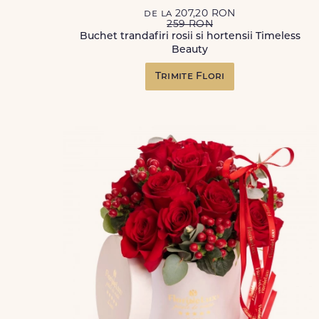
de la 207,20 RON
259 RON
Buchet trandafiri rosii si hortensii Timeless
Beauty
Trimite Flori