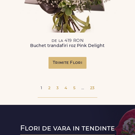
de la 419 RON
Buchet trandafiri roz Pink Delight
Trimite Flori
1
2
3
4
5
...
23
Flori de vara in tendinte