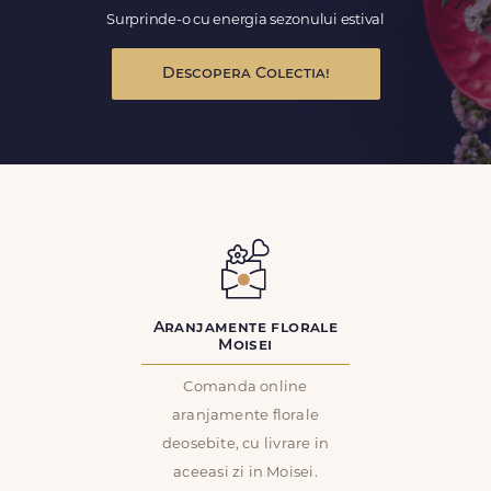
Surprinde-o cu energia sezonului estival
Descopera Colectia!
Aranjamente florale
Moisei
Comanda online
aranjamente florale
deosebite, cu livrare in
aceeasi zi in Moisei.