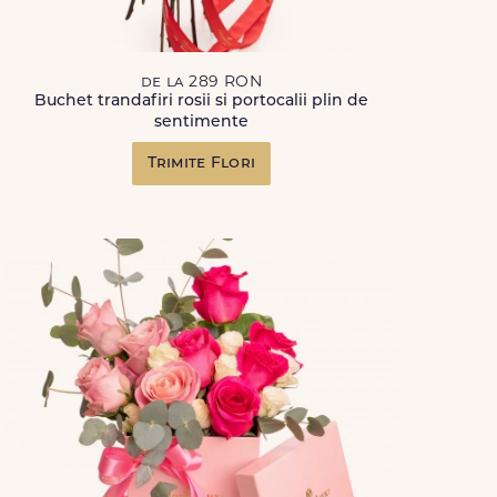
de la 289 RON
Buchet trandafiri rosii si portocalii plin de
sentimente
Trimite Flori