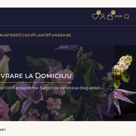
0
0
ron
 nastere
Ocazii
Plante
Funerare
ivrare la Domiciliu
ție 100% prospețime. Surprinde pe cineva drag astăzi –
sei