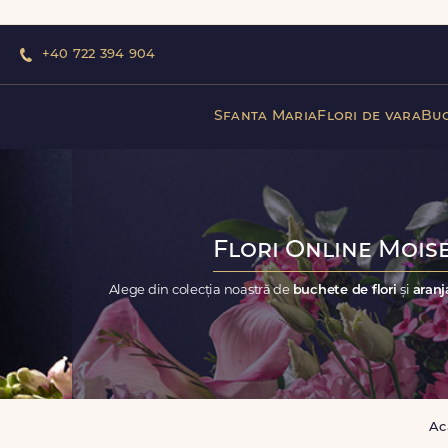
+40 722 394 904
Sfanta Maria
Flori de vara
Buc
Flori Online Moise
Alege din colecția noastră de
buchete de flori
și
aranj
Ac