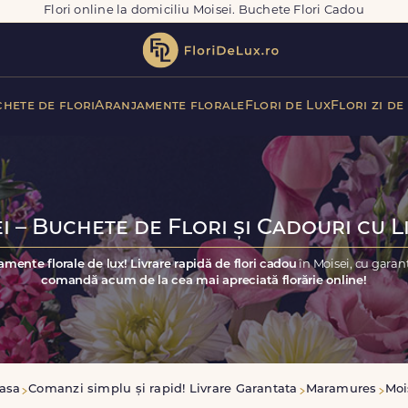
Flori online la domiciliu Moisei. Buchete Flori Cadou
hete de flori
Aranjamente florale
Flori de Lux
Flori zi de
i – Buchete de Flori și Cadouri cu L
amente florale de lux! Livrare rapidă de flori cadou
în Moisei, cu garan
comandă acum de la cea mai apreciată florărie online!
asa
Comanzi simplu și rapid! Livrare Garantata
Maramures
Moi