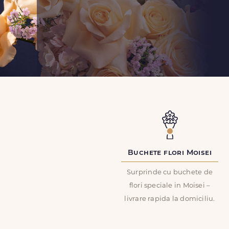
Buchete flori Moisei
Surprinde cu buchete de
flori speciale in Moisei –
livrare rapida la domiciliu.