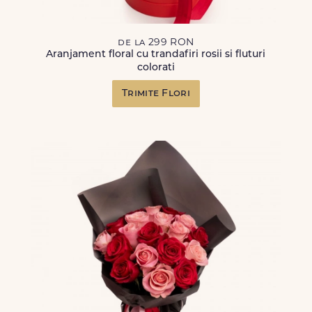
de la 299 RON
Aranjament floral cu trandafiri rosii si fluturi
colorati
Trimite Flori