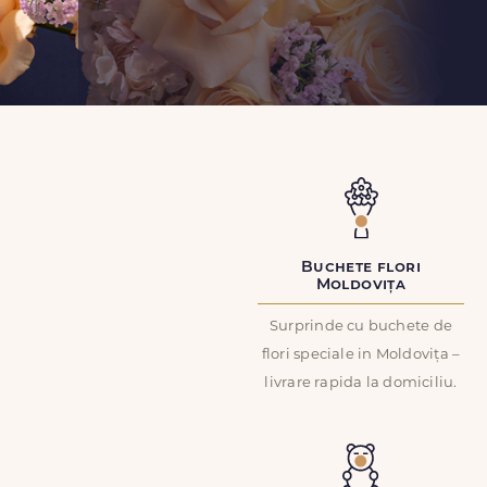
Buchete flori
Moldovița
Surprinde cu buchete de
flori speciale in Moldovița –
livrare rapida la domiciliu.