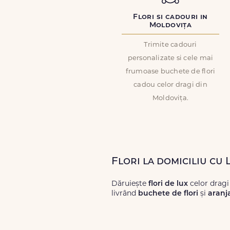
Flori si cadouri in
Moldovița
Trimite cadouri
personalizate si cele mai
frumoase buchete de flori
cadou celor dragi din
Moldovița.
Flori la domiciliu cu
Dăruiește
flori de lux
celor dragi
livrând
buchete de flori
și
aranj
Alege dintr-o gamă largă de
flori
livrări prompte și a unor
flori
care