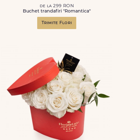
de la 299 RON
Buchet trandafiri "Romantica"
Trimite Flori