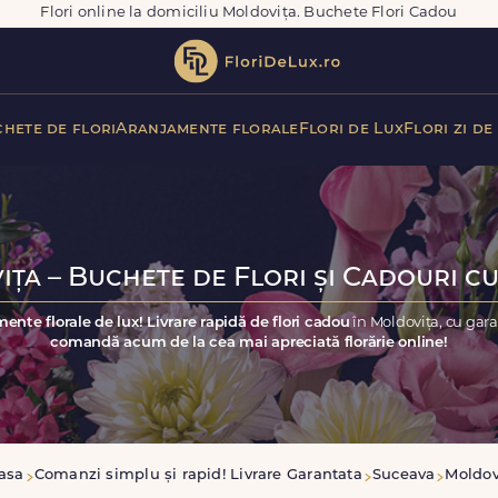
Flori online la domiciliu Moldovița. Buchete Flori Cadou
hete de flori
Aranjamente florale
Flori de Lux
Flori zi de
ța – Buchete de Flori și Cadouri cu
ente florale de lux! Livrare rapidă de flori cadou
în Moldovița, cu gar
comandă acum de la cea mai apreciată florărie online!
asa
Comanzi simplu și rapid! Livrare Garantata
Suceava
Moldov