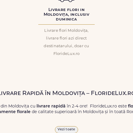
Livrare flori in
Moldovița, inclusiv
duminica
Livrare flori Moldovița,
livrare flori azi direct
destinatarului, doar cu
FlorideLux.ro
 Livrare Rapidă în Moldovița – FlorideLux.r
 din Moldovița cu
livrare rapidă
în 2-4 ore! FlorideLux.ro este
fl
amente florale
de calitate superioară în Moldovița și în toată R
proaspete, pentru orice ocazie, și comanda-le
online!
Cu Floride
Vezi toate
 vor face impresie.