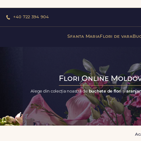
+40 722 394 904
Sfanta Maria
Flori de vara
Buc
Flori Online Moldovi
Alege din colecția noastră de
buchete de flori
și
aranjam
Ac