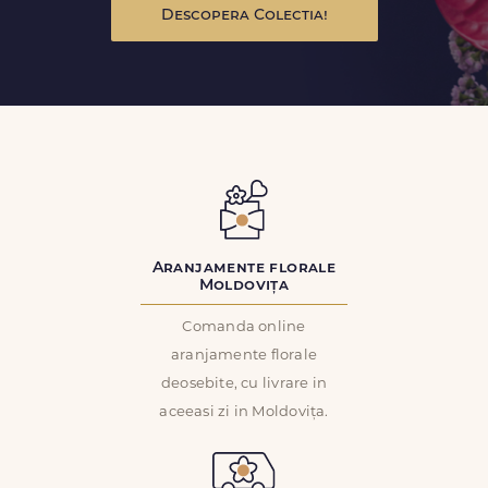
Descopera Colectia!
Aranjamente florale
Moldovița
Comanda online
aranjamente florale
deosebite, cu livrare in
aceeasi zi in Moldovița.