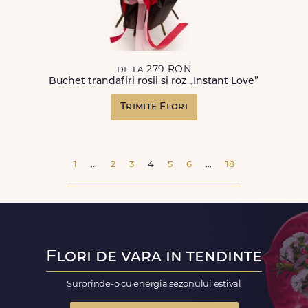
de la 279 RON
Buchet trandafiri rosii si roz „Instant Love”
Trimite Flori
1
...
2
3
4
5
6
...
18
Flori de vara in tendinte
Surprinde-o cu energia sezonului estival