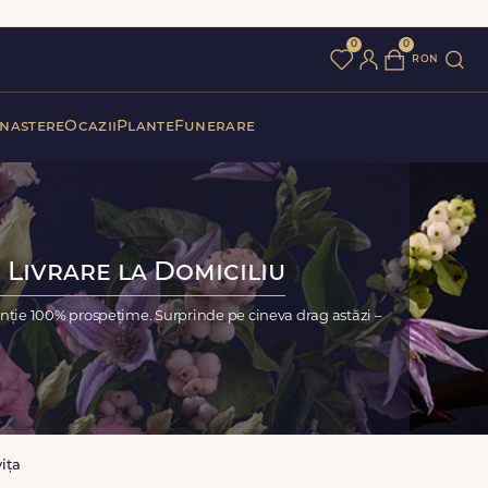
0
0
ron
 nastere
Ocazii
Plante
Funerare
 Livrare la Domiciliu
anție 100% prospețime. Surprinde pe cineva drag astăzi –
ița