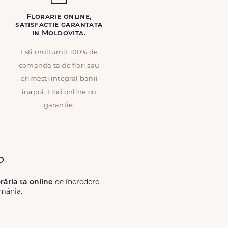
Florarie online,
satisfactie garantata
in Moldovița.
Esti multumit 100% de
comanda ta de flori sau
primesti integral banii
inapoi. Flori online cu
garantie.
o
orăria ta online
de încredere,
omânia.
Lux.ro, primești garanția unei