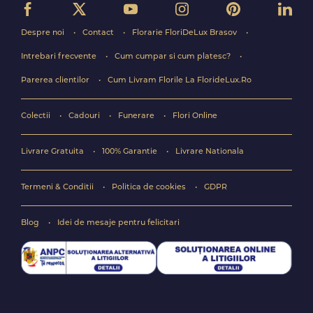
Despre noi
Contact
Florarie FloriDeLux Brasov
Intrebari frecvente
Cum cumpar si cum platesc?
Parerea clientilor
Cum Livram Florile La FlorideLux.Ro
Colectii
Cadouri
Funerare
Flori Online
Livrare Gratuita
100% Garantie
Livrare Nationala
Termeni & Conditii
Politica de cookies
GDPR
Blog
Idei de mesaje pentru felicitari