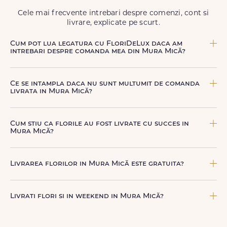
Cele mai frecvente intrebari despre comenzi, cont si
livrare, explicate pe scurt.
Cum pot lua legatura cu FloriDeLux daca am
intrebari despre comanda mea din Mura Mică?
Echipa FloriDeLux iti ofera suport clienti 7 zile din 7
pentru comenzile cu livrare in Mura Mică. Ne poti
Ce se intampla daca nu sunt multumit de comanda
contacta oricand pentru informatii despre comanda,
livrata in Mura Mică?
livrare sau produse, telefonic la +40 722 394 904, prin
chat-ul de pe site sau prin email la
contact@floridelux.ro
.
FloriDeLux ofera garantie 100% multumit sau banii inapoi,
astfel incat poti comanda fara griji.
Cum stiu ca florile au fost livrate cu succes in
Mura Mică?
Dupa finalizarea livrarii, vei primi automat o notificare
prin SMS (daca ai bifat aceasta optiune) si email, care
Livrarea florilor in Mura Mică este gratuita?
confirma ca buchetul a ajuns la destinatar in Mura Mică.
Astfel, esti mereu la curent cu statusul comenzii tale.
Livrarea este gratuita in peste 80 de localitati din
Romania. Costul livrarii pentru Mura Mică este afisat
Livrati flori si in weekend in Mura Mică?
transparent inainte de finalizarea comenzii.
Da, FloriDeLux livreaza flori inclusiv sambata si duminica
in [LOCALITATE], in aceleasi conditii de rapiditate si