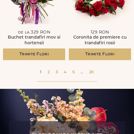
de la 329 RON
129 RON
Buchet trandafiri mov si
Coronita de premiere cu
hortensii
trandafiri rosii
Trimite Flori
Trimite Flori
1
2
3
4
5
...
20