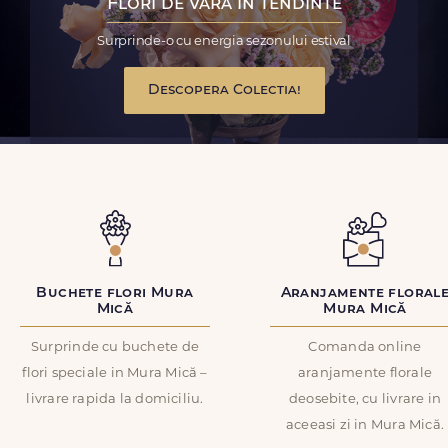
Flori de vara in tendinte
Surprinde-o cu energia sezonului estival
Descopera Colectia!
Buchete flori Mura
Aranjamente floral
Mică
Mura Mică
Surprinde cu buchete de
Comanda online
flori speciale in Mura Mică –
aranjamente florale
livrare rapida la domiciliu.
deosebite, cu livrare in
aceeasi zi in Mura Mică.