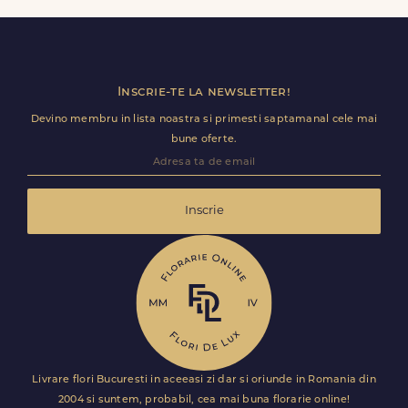
calitate. Este solutia ideala pentru surprize de weekend
sau ocazii speciale neprevazute.
Inscrie-te la newsletter!
Devino membru in lista noastra si primesti saptamanal cele mai
bune oferte.
Inscrie
Livrare flori Bucuresti in aceeasi zi dar si oriunde in Romania din
2004 si suntem, probabil, cea mai buna florarie online!