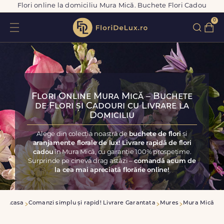
Flori online la domiciliu Mura Mică. Buchete Flori Cadou
0
Flori Online Mura Mică – Buchete
de Flori și Cadouri cu Livrare la
Domiciliu
Alege din colecția noastră de
buchete de flori
și
aranjamente florale de lux! Livrare rapidă de flori
cadou
în Mura Mică, cu garanție 100% prospețime.
Surprinde pe cineva drag astăzi –
comandă acum de
la cea mai apreciată florărie online!
Acasa
Comanzi simplu și rapid! Livrare Garantata
Mures
Mura Mică