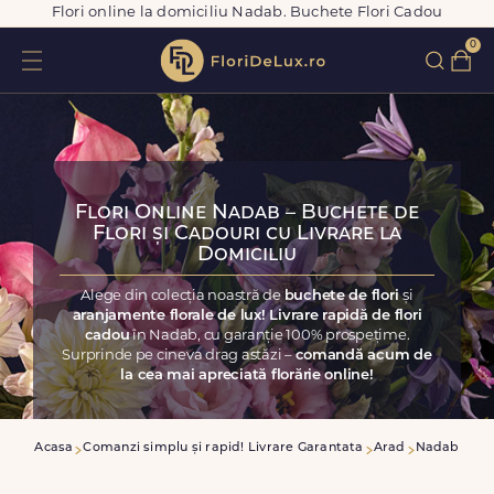
Flori online la domiciliu Nadab. Buchete Flori Cadou
0
Flori Online Nadab – Buchete de
Flori și Cadouri cu Livrare la
Domiciliu
Alege din colecția noastră de
buchete de flori
și
aranjamente florale de lux! Livrare rapidă de flori
cadou
în Nadab, cu garanție 100% prospețime.
Surprinde pe cineva drag astăzi –
comandă acum de
la cea mai apreciată florărie online!
Acasa
Comanzi simplu și rapid! Livrare Garantata
Arad
Nadab