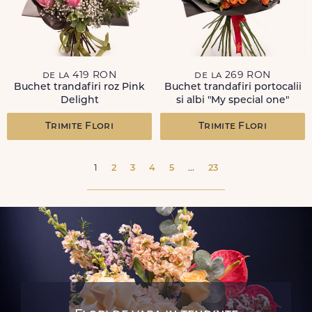
de la 419 RON
de la 269 RON
Buchet trandafiri roz Pink
Buchet trandafiri portocalii
Delight
si albi "My special one"
Trimite Flori
Trimite Flori
1
2
3
4
5
...
23