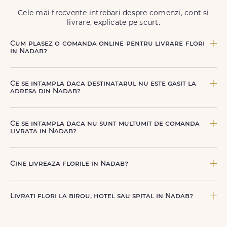
Cele mai frecvente intrebari despre comenzi, cont si
livrare, explicate pe scurt.
Cum plasez o comanda online pentru livrare flori
in Nadab?
Comanda se plaseaza online, rapid si simplu, alegand
produsul dorit, data si intervalul de livrare si adresa din
Ce se intampla daca destinatarul nu este gasit la
Nadab. sau poti plasa comanda telefonic, la nr. +40 722
adresa din Nadab?
394 904.
Curierul nostru incearca sa contacteze destinatarul la
numarul de telefon oferit. Daca nu poate preda comanda,
Ce se intampla daca nu sunt multumit de comanda
te contactam pentru o solutie rapida (reprogramare sau
livrata in Nadab?
alta adresa in Nadab.
FloriDeLux ofera garantie 100% multumit sau banii inapoi,
astfel incat poti comanda fara griji.
Cine livreaza florile in Nadab?
Florile sunt livrate prin curieri proprii FloriDeLux, si prin
parteneri de incredere, pentru a asigura manipulare
Livrati flori la birou, hotel sau spital in Nadab?
corecta, punctualitate si o experienta premium la livrare.
Da, livram la adrese rezidentiale si comerciale din Nadab,
inclusiv receptii sau birouri. Te rugam sa adaugi detalii