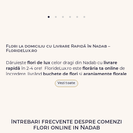
Flori la domiciliu cu Livrare Rapidă în Nadab –
FlorideLux.ro
Dăruiește
flori de lux
celor dragi din Nadab cu
livrare
rapidă
în 2-4 ore! FlorideLux.ro este
florăria ta online
de
încredere, livrând
buchete de flori
și
aranjamente florale
de calitate superioară în Nadab și în toată România.
Vezi toate
Alege dintr-o gamă largă de
flori
proaspete, pentru orice
ocazie, și comanda-le
online!
Cu FlorideLux.ro, primești
garanția unei livrări prompte și a unor
flori
care vor face
impresie.
Intrebari frecvente despre comenzi
Livrăm buchete de flori
chiar și în
weekend
, pentru ca tu
flori online in Nadab
să poți adresa un gest frumos atunci când ai nevoie.