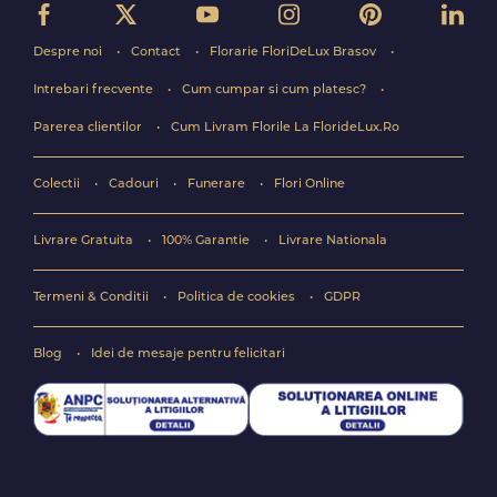
Despre noi
Contact
Florarie FloriDeLux Brasov
Intrebari frecvente
Cum cumpar si cum platesc?
Parerea clientilor
Cum Livram Florile La FlorideLux.Ro
Colectii
Cadouri
Funerare
Flori Online
Livrare Gratuita
100% Garantie
Livrare Nationala
Termeni & Conditii
Politica de cookies
GDPR
Blog
Idei de mesaje pentru felicitari