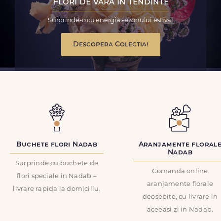
Flori de vara in tendinte
Surprinde-o cu energia sezonului estival
Descopera Colectia!
Buchete flori Nadab
Aranjamente floral
Nadab
Surprinde cu buchete de
Comanda online
flori speciale in Nadab –
aranjamente florale
livrare rapida la domiciliu.
deosebite, cu livrare in
aceeasi zi in Nadab.