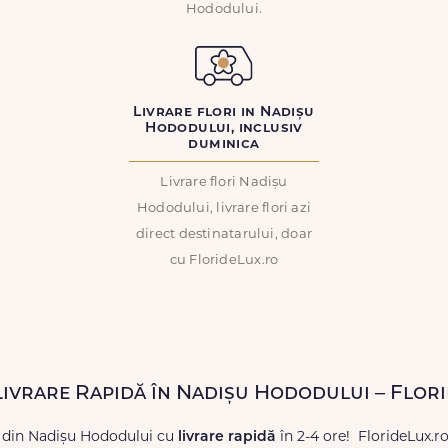
Hododului.
Livrare flori in Nadișu
Hododului, inclusiv
duminica
Livrare flori Nadișu
Hododului, livrare flori azi
direct destinatarului, doar
cu FlorideLux.ro
 Livrare Rapidă în Nadișu Hododului – Flor
 din Nadișu Hododului cu
livrare rapidă
în 2-4 ore! FlorideLux.r