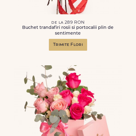
de la 289 RON
Buchet trandafiri rosii si portocalii plin de
sentimente
Trimite Flori