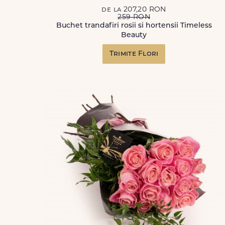
de la 207,20 RON
259 RON
Buchet trandafiri rosii si hortensii Timeless
Beauty
Trimite Flori