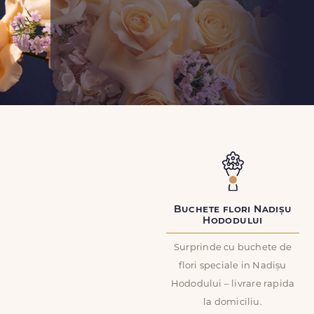
Buchete flori Nadișu
Hododului
Surprinde cu buchete de
flori speciale in Nadișu
Hododului – livrare rapida
la domiciliu.