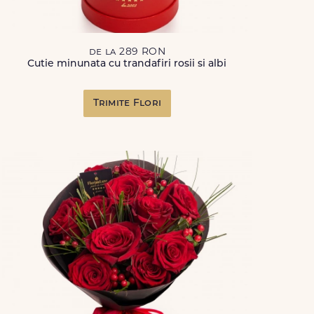
de la 289 RON
Cutie minunata cu trandafiri rosii si albi
Trimite Flori