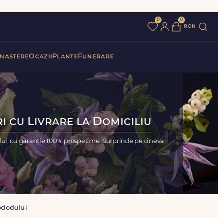
0
0
ron
 nastere
Ocazii
Plante
Funerare
i cu Livrare la Domiciliu
i, cu garanție 100% prospețime. Surprinde pe cineva
ododului