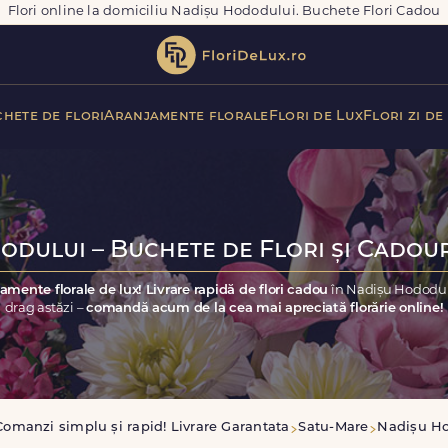
Flori online la domiciliu Nadișu Hododului. Buchete Flori Cadou
hete de flori
Aranjamente florale
Flori de Lux
Flori zi de
dului – Buchete de Flori și Cadour
amente florale de lux! Livrare rapidă de flori cadou
în Nadișu Hododulu
drag astăzi –
comandă acum de la cea mai apreciată florărie online!
Comanzi simplu și rapid! Livrare Garantata
Satu-Mare
Nadișu H