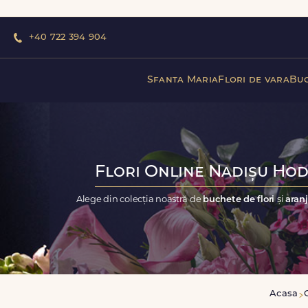
+40 722 394 904
Sfanta Maria
Flori de vara
Buc
Flori Online Nadișu Hodo
Alege din colecția noastră de
buchete de flori
și
aranj
Acasa