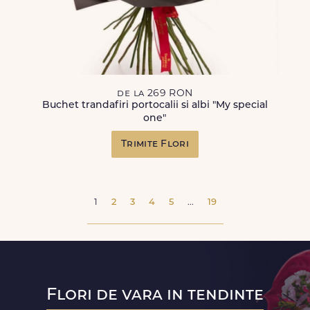
de la 269 RON
Buchet trandafiri portocalii si albi "My special
one"
Trimite Flori
1
2
3
4
5
...
19
Flori de vara in tendinte