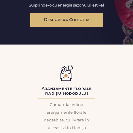
Surprinde-o cu energia sezonului estival
Descopera Colectia!
Aranjamente florale
Nadișu Hododului
Comanda online
aranjamente florale
deosebite, cu livrare in
aceeasi zi in Nadișu