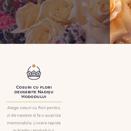
Cosuri cu flori
deosebite Nadișu
Hododului
Alege cosuri cu flori pentru
zi de nastere si fa o surpriza
memorabila. Livrare rapida
in Nadișu Hododului.