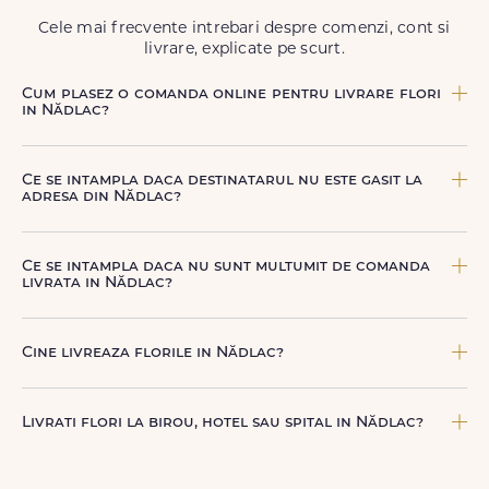
Cele mai frecvente intrebari despre comenzi, cont si
livrare, explicate pe scurt.
Cum plasez o comanda online pentru livrare flori
in Nădlac?
Comanda se plaseaza online, rapid si simplu, alegand
produsul dorit, data si intervalul de livrare si adresa din
Ce se intampla daca destinatarul nu este gasit la
Nădlac. sau poti plasa comanda telefonic, la nr. +40 722
adresa din Nădlac?
394 904.
Curierul nostru incearca sa contacteze destinatarul la
numarul de telefon oferit. Daca nu poate preda comanda,
Ce se intampla daca nu sunt multumit de comanda
te contactam pentru o solutie rapida (reprogramare sau
livrata in Nădlac?
alta adresa in Nădlac.
FloriDeLux ofera garantie 100% multumit sau banii inapoi,
astfel incat poti comanda fara griji.
Cine livreaza florile in Nădlac?
Florile sunt livrate prin curieri proprii FloriDeLux, si prin
parteneri de incredere, pentru a asigura manipulare
Livrati flori la birou, hotel sau spital in Nădlac?
corecta, punctualitate si o experienta premium la livrare.
Da, livram la adrese rezidentiale si comerciale din Nădlac,
inclusiv receptii sau birouri. Te rugam sa adaugi detalii