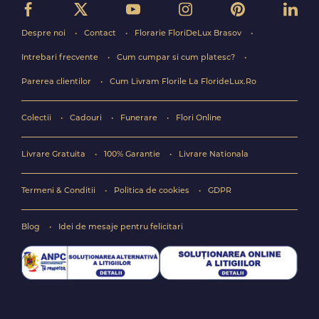
Despre noi
Contact
Florarie FloriDeLux Brasov
Intrebari frecvente
Cum cumpar si cum platesc?
Parerea clientilor
Cum Livram Florile La FlorideLux.Ro
Colectii
Cadouri
Funerare
Flori Online
Livrare Gratuita
100% Garantie
Livrare Nationala
Termeni & Conditii
Politica de cookies
GDPR
Blog
Idei de mesaje pentru felicitari