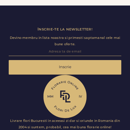
utile (nume receptie, etaj, salon) ca livrarea sa decurga
fara intarzieri.
Inscrie-te la newsletter!
Devino membru in lista noastra si primesti saptamanal cele mai
bune oferte.
Inscrie
Livrare flori Bucuresti in aceeasi zi dar si oriunde in Romania din
2004 si suntem, probabil, cea mai buna florarie online!