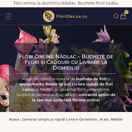
Flori online la domiciliu Nădlac. Buchete Flori Cadou
0
Flori Online Nădlac – Buchete de
Flori și Cadouri cu Livrare la
Domiciliu
Alege din colecția noastră de
buchete de flori
și
aranjamente florale de lux! Livrare rapidă de flori
cadou
în Nădlac, cu garanție 100% prospețime.
Surprinde pe cineva drag astăzi –
comandă acum de
la cea mai apreciată florărie online!
Acasa
Comanzi simplu și rapid! Livrare Garantata
Arad
Nădlac