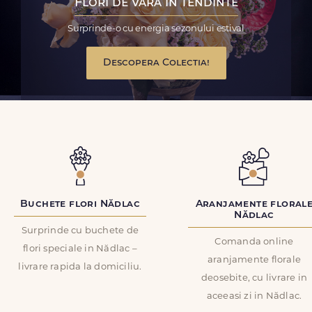
Flori de vara in tendinte
Surprinde-o cu energia sezonului estival
Descopera Colectia!
Buchete flori Nădlac
Aranjamente floral
Nădlac
Surprinde cu buchete de
Comanda online
flori speciale in Nădlac –
aranjamente florale
livrare rapida la domiciliu.
deosebite, cu livrare in
aceeasi zi in Nădlac.