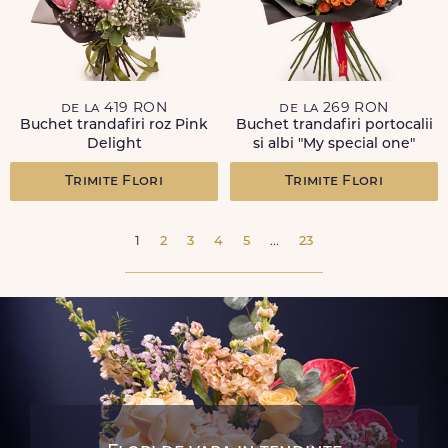
de la 419 RON
de la 269 RON
Buchet trandafiri roz Pink
Buchet trandafiri portocalii
Delight
si albi "My special one"
Trimite Flori
Trimite Flori
1
2
3
4
5
...
23