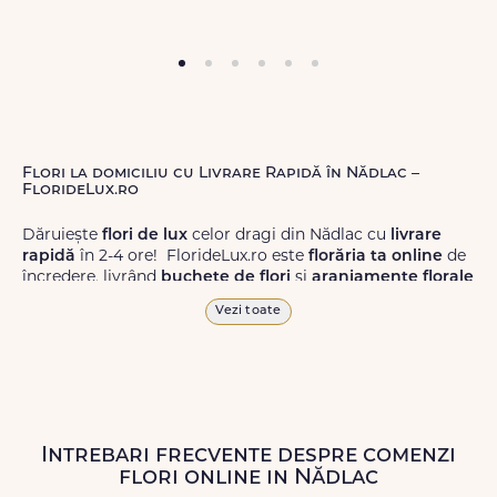
Flori la domiciliu cu Livrare Rapidă în Nădlac –
FlorideLux.ro
Dăruiește
flori de lux
celor dragi din Nădlac cu
livrare
rapidă
în 2-4 ore! FlorideLux.ro este
florăria ta online
de
încredere, livrând
buchete de flori
și
aranjamente florale
de calitate superioară în Nădlac și în toată România.
Vezi toate
Alege dintr-o gamă largă de
flori
proaspete, pentru orice
ocazie, și comanda-le
online!
Cu FlorideLux.ro, primești
garanția unei livrări prompte și a unor
flori
care vor face
impresie.
Intrebari frecvente despre comenzi
Livrăm buchete de flori
chiar și în
weekend
, pentru ca tu
flori online in Nădlac
să poți adresa un gest frumos atunci când ai nevoie.