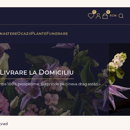
0
0
ron
 nastere
Ocazii
Plante
Funerare
Livrare la Domiciliu
nție 100% prospețime. Surprinde pe cineva drag astăzi –
țvad