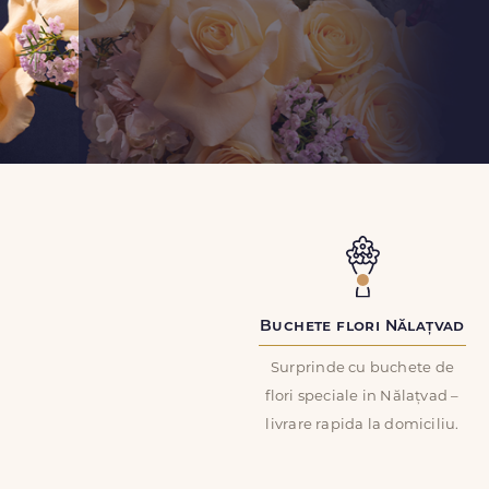
Buchete flori Nălațvad
Surprinde cu buchete de
flori speciale in Nălațvad –
livrare rapida la domiciliu.