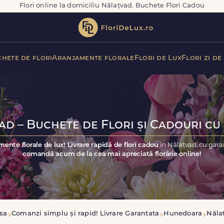
Flori online la domiciliu Nălațvad. Buchete Flori Cadou
hete de flori
Aranjamente florale
Flori de Lux
Flori zi de
ad – Buchete de Flori și Cadouri cu 
mente florale de lux! Livrare rapidă de flori cadou
în Nălațvad, cu gara
comandă acum de la cea mai apreciată florărie online!
sa
Comanzi simplu și rapid! Livrare Garantata
Hunedoara
Năla