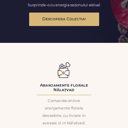
Surprinde-o cu energia sezonului estival
Descopera Colectia!
Aranjamente florale
Nălațvad
Comanda online
aranjamente florale
deosebite, cu livrare in
aceeasi zi in Nălațvad.