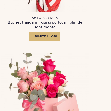
de la 289 RON
Buchet trandafiri rosii si portocalii plin de
sentimente
Trimite Flori