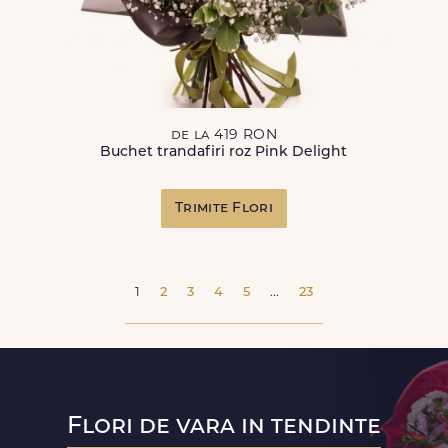
de la 419 RON
Buchet trandafiri roz Pink Delight
Trimite Flori
1
2
3
4
5
...
23
Flori de vara in tendinte