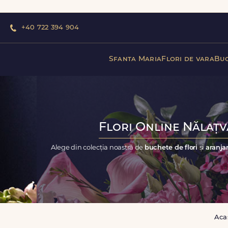
+40 722 394 904
Sfanta Maria
Flori de vara
Buc
Flori Online Nălațv
Alege din colecția noastră de
buchete de flori
și
aranja
Aca