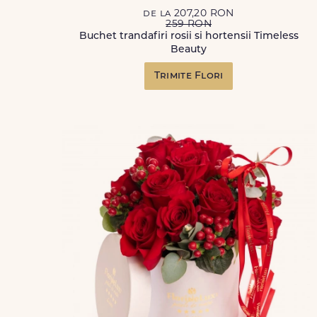
de la 207,20 RON
259 RON
Buchet trandafiri rosii si hortensii Timeless
Beauty
Trimite Flori