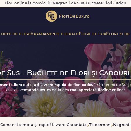
Flori online la domiciliu Negrenii de Sus. Buchete Flori Cadou
hete de flori
Aranjamente florale
Flori de Lux
Flori zi de
e Sus – Buchete de Flori și Cadouri
mente florale de lux! Livrare rapidă de flori cadou
în Negrenii de Sus,
astăzi –
comandă acum de la cea mai apreciată florărie online!
Comanzi simplu și rapid! Livrare Garantata
Teleorman
Negrenii