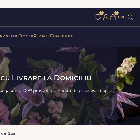
0
0
ron
 nastere
Ocazii
Plante
Funerare
 cu Livrare la Domiciliu
 cu garanție 100% prospețime. Surprinde pe cineva drag
 de Sus