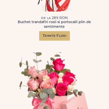
de la 289 RON
Buchet trandafiri rosii si portocalii plin de
sentimente
Trimite Flori