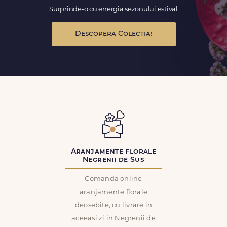
Surprinde-o cu energia sezonului estival
Descopera Colectia!
Aranjamente florale
Negrenii de Sus
Comanda online
aranjamente florale
deosebite, cu livrare in
aceeasi zi in Negrenii de