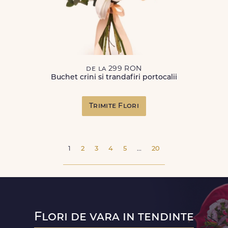
de la 299 RON
Buchet crini si trandafiri portocalii
Trimite Flori
1
2
3
4
5
...
20
Flori de vara in tendinte