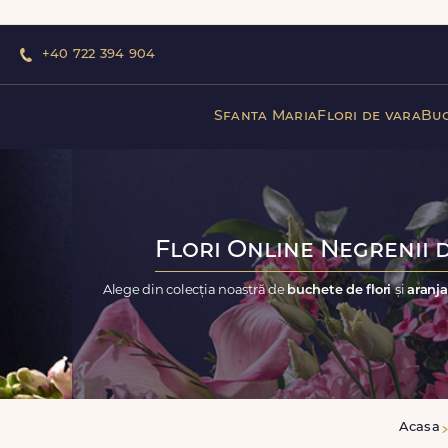
+40 722 394 904
Sfanta Maria
Flori de vara
Buc
Flori Online Negrenii d
Alege din colecția noastră de
buchete de flori
și
aranja
Acasa