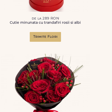
de la 289 RON
Cutie minunata cu trandafiri rosii si albi
Trimite Flori