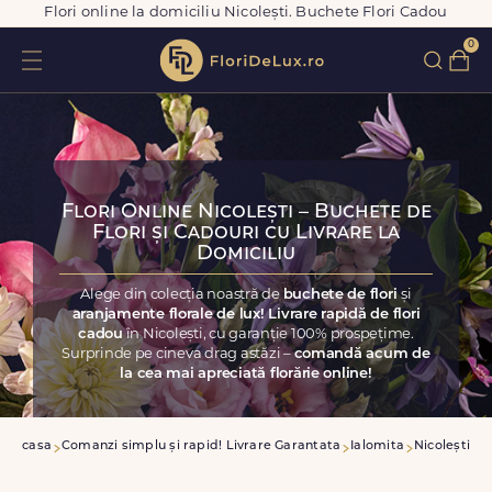
Flori online la domiciliu Nicolești. Buchete Flori Cadou
0
Flori Online Nicolești – Buchete de
Flori și Cadouri cu Livrare la
Domiciliu
Alege din colecția noastră de
buchete de flori
și
aranjamente florale de lux! Livrare rapidă de flori
cadou
în Nicolești, cu garanție 100% prospețime.
Surprinde pe cineva drag astăzi –
comandă acum de
la cea mai apreciată florărie online!
Acasa
Comanzi simplu și rapid! Livrare Garantata
Ialomita
Nicolești