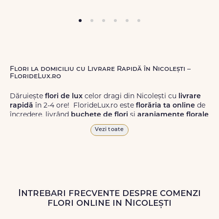
Flori la domiciliu cu Livrare Rapidă în Nicolești –
FlorideLux.ro
Dăruiește
flori de lux
celor dragi din Nicolești cu
livrare
rapidă
în 2-4 ore! FlorideLux.ro este
florăria ta online
de
încredere, livrând
buchete de flori
și
aranjamente florale
de calitate superioară în Nicolești și în toată România.
Vezi toate
Alege dintr-o gamă largă de
flori
proaspete, pentru orice
ocazie, și comanda-le
online!
Cu FlorideLux.ro, primești
garanția unei livrări prompte și a unor
flori
care vor face
impresie.
Intrebari frecvente despre comenzi
Livrăm buchete de flori
chiar și în
weekend
, pentru ca tu
flori online in Nicolești
să poți adresa un gest frumos atunci când ai nevoie.