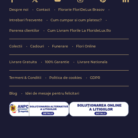
Despre noi
Contact
Florarie FloriDeLux Brasov
Intrebari frecvente
Cum cumpar si cum platesc?
Parerea clientilor
Cum Livram Florile La FlorideLux.Ro
Colectii
Cadouri
Funerare
Flori Online
Livrare Gratuita
100% Garantie
Livrare Nationala
Termeni & Conditii
Politica de cookies
GDPR
Blog
Idei de mesaje pentru felicitari