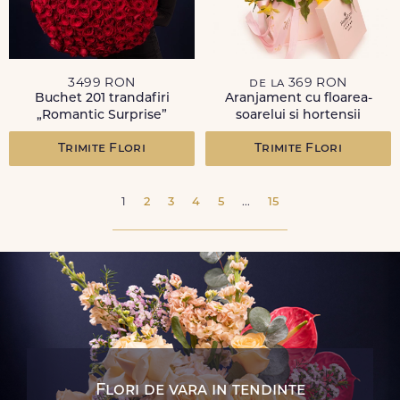
3499 RON
de la 369 RON
Buchet 201 trandafiri
Aranjament cu floarea-
„Romantic Surprise”
soarelui si hortensii
Trimite Flori
Trimite Flori
1
2
3
4
5
...
15
Flori de vara in tendinte