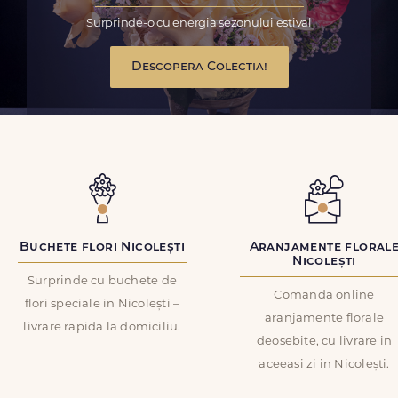
Surprinde-o cu energia sezonului estival
Descopera Colectia!
Buchete flori Nicolești
Aranjamente floral
Nicolești
Surprinde cu buchete de
Comanda online
flori speciale in Nicolești –
aranjamente florale
livrare rapida la domiciliu.
deosebite, cu livrare in
aceeasi zi in Nicolești.