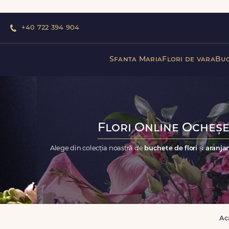
+40 722 394 904
Sfanta Maria
Flori de vara
Buc
Flori Online Ocheșeș
Alege din colecția noastră de
buchete de flori
și
aranjam
Ac