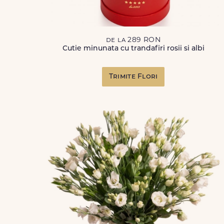
de la 289 RON
Cutie minunata cu trandafiri rosii si albi
Trimite Flori