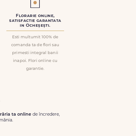
Florarie online,
satisfactie garantata
in Ocheșești.
Esti multumit 100% de
comanda ta de flori sau
primesti integral banii
inapoi. Flori online cu
garantie.
o
orăria ta online
de încredere,
omânia.
Lux.ro, primești garanția unei