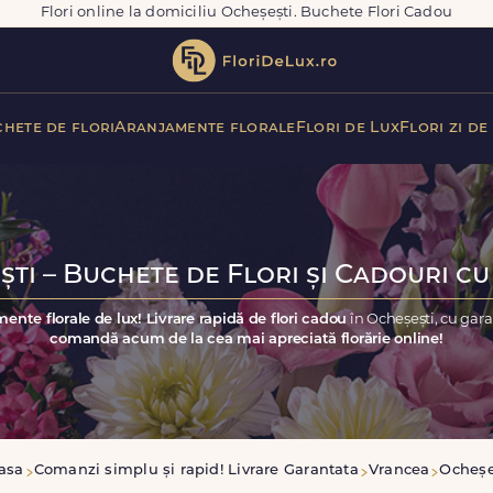
Flori online la domiciliu Ocheșești. Buchete Flori Cadou
hete de flori
Aranjamente florale
Flori de Lux
Flori zi de
ti – Buchete de Flori și Cadouri cu
ente florale de lux! Livrare rapidă de flori cadou
în Ocheșești, cu gar
comandă acum de la cea mai apreciată florărie online!
asa
Comanzi simplu și rapid! Livrare Garantata
Vrancea
Ocheșe