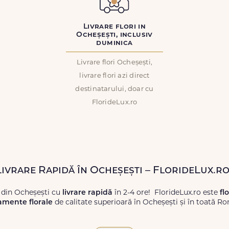
Livrare flori in
Ocheșești, inclusiv
duminica
Livrare flori Ocheșești,
livrare flori azi direct
destinatarului, doar cu
FlorideLux.ro
Livrare Rapidă în Ocheșești – FlorideLux.r
 din Ocheșești cu
livrare rapidă
în 2-4 ore! FlorideLux.ro este
fl
amente florale
de calitate superioară în Ocheșești și în toată R
proaspete, pentru orice ocazie, și comanda-le
online!
Cu Floride