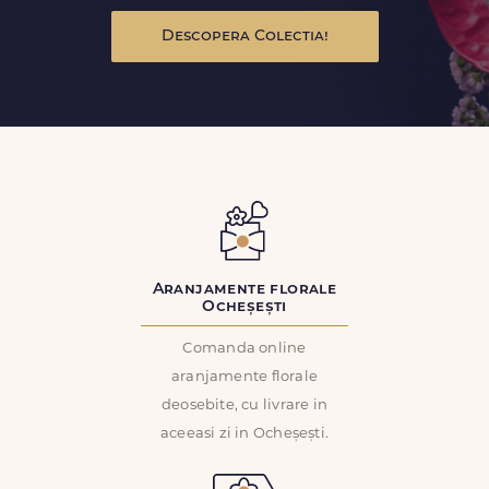
Descopera Colectia!
Aranjamente florale
Ocheșești
Comanda online
aranjamente florale
deosebite, cu livrare in
aceeasi zi in Ocheșești.