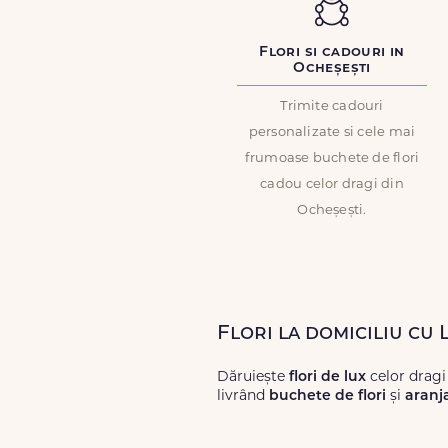
Flori si cadouri in
Ocheșești
Trimite cadouri
personalizate si cele mai
frumoase buchete de flori
cadou celor dragi din
Ocheșești.
Flori la domiciliu cu 
Dăruiește
flori de lux
celor dragi
livrând
buchete de flori
și
aranj
Alege dintr-o gamă largă de
flori