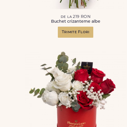
de la 219 RON
Buchet crizanteme albe
Trimite Flori