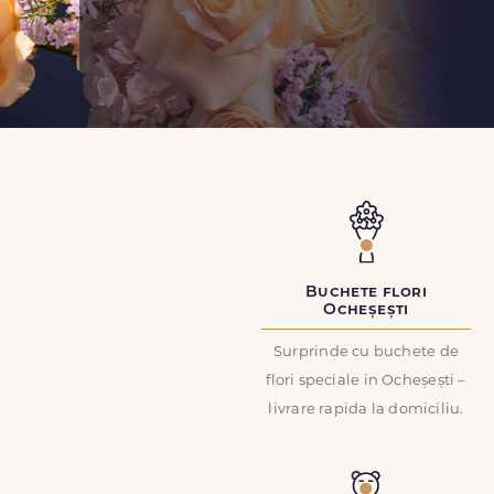
Buchete flori
Ocheșești
Surprinde cu buchete de
flori speciale in Ocheșești –
livrare rapida la domiciliu.