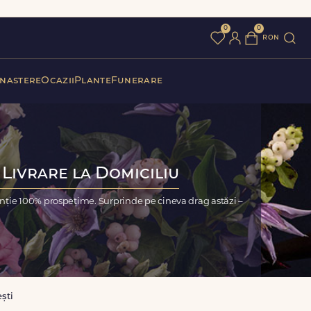
0
0
ron
 nastere
Ocazii
Plante
Funerare
 Livrare la Domiciliu
anție 100% prospețime. Surprinde pe cineva drag astăzi –
ști