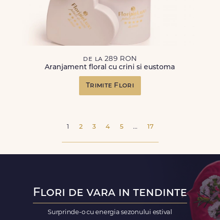
de la 289 RON
Aranjament floral cu crini si eustoma
Trimite Flori
1
2
3
4
5
...
17
Flori de vara in tendinte
Surprinde-o cu energia sezonului estival