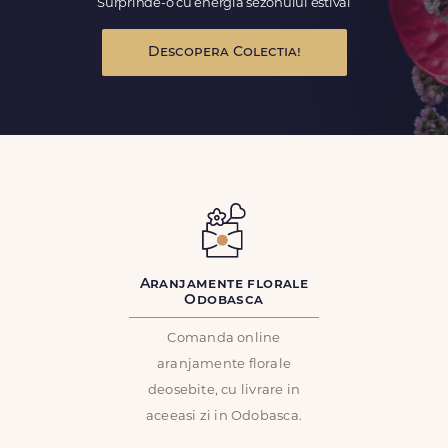
Surprinde-o cu energia sezonului estival
Descopera Colectia!
Aranjamente florale
Odobasca
Comanda online
aranjamente florale
deosebite, cu livrare in
aceeasi zi in Odobasca.