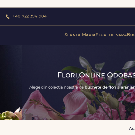
+40 722 394 904
Sfanta Maria
Flori de vara
Buc
Flori Online Odobasc
Alege din colecția noastră de
buchete de flori
și
aranjam
Ac