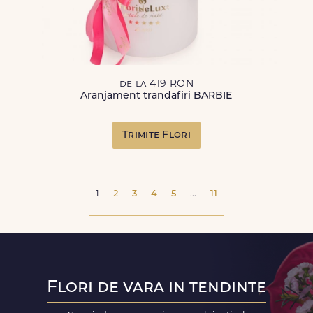
de la 419 RON
Aranjament trandafiri BARBIE
Trimite Flori
1
2
3
4
5
...
11
Flori de vara in tendinte