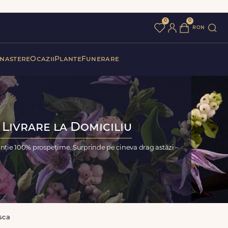
0
0
ron
 nastere
Ocazii
Plante
Funerare
 Livrare la Domiciliu
nție 100% prospețime. Surprinde pe cineva drag astăzi –
sca