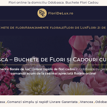
Flori online la domiciliu Odobasca. Buchete Flori Cadou
hete de flori
Aranjamente florale
Flori de Lux
Flori zi de
a – Buchete de Flori și Cadouri cu
ente florale de lux! Livrare rapidă de flori cadou
în Odobasca, cu gara
comandă acum de la cea mai apreciată florărie online!
asa
Comanzi simplu și rapid! Livrare Garantata
Vrancea
Odoba