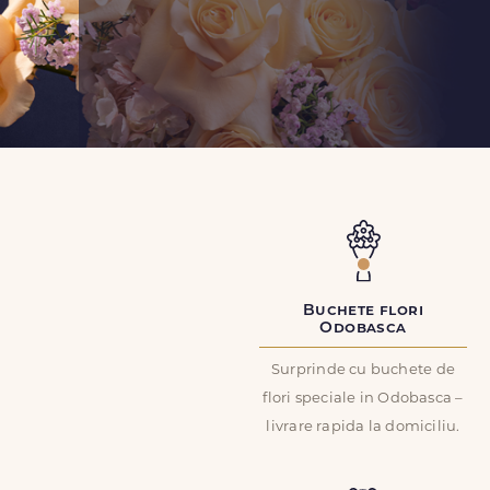
Buchete flori
Odobasca
Surprinde cu buchete de
flori speciale in Odobasca –
livrare rapida la domiciliu.