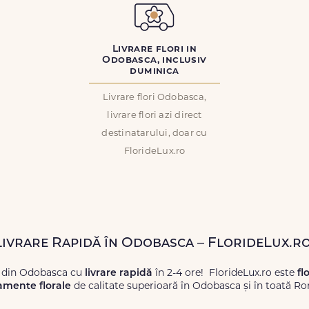
Livrare flori in
Odobasca, inclusiv
duminica
Livrare flori Odobasca,
livrare flori azi direct
destinatarului, doar cu
FlorideLux.ro
 Livrare Rapidă în Odobasca – FlorideLux.r
i din Odobasca cu
livrare rapidă
în 2-4 ore! FlorideLux.ro este
fl
amente florale
de calitate superioară în Odobasca și în toată R