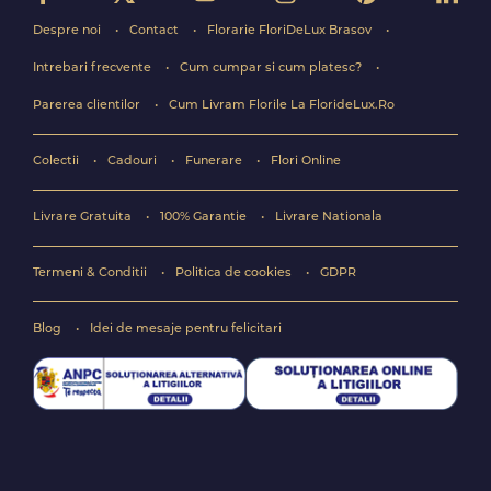
Despre noi
Contact
Florarie FloriDeLux Brasov
Intrebari frecvente
Cum cumpar si cum platesc?
Parerea clientilor
Cum Livram Florile La FlorideLux.Ro
Colectii
Cadouri
Funerare
Flori Online
Livrare Gratuita
100% Garantie
Livrare Nationala
Termeni & Conditii
Politica de cookies
GDPR
Blog
Idei de mesaje pentru felicitari