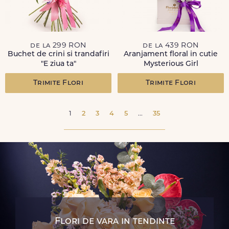
de la 299 RON
de la 439 RON
Buchet de crini si trandafiri
Aranjament floral in cutie
"E ziua ta"
Mysterious Girl
Trimite Flori
Trimite Flori
1
2
3
4
5
...
35
Flori de vara in tendinte