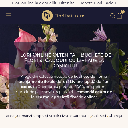
Flori online la domiciliu Oltenița. Buchete Flori Cadou
0
Flori Online Oltenița – Buchete de
Flori și Cadouri cu Livrare la
Domiciliu
Alege din colecția noastră de
buchete de flori
și
aranjamente florale de lux! Livrare rapidă de flori
cadou
în Oltenița, cu garanție 100% prospețime.
Surprinde pe cineva drag astăzi –
comandă acum de
la cea mai apreciată florărie online!
Acasa
Comanzi simplu și rapid! Livrare Garantata
Calarasi
Oltenița