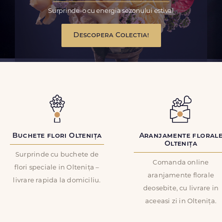
Surprinde-o cu energia sezonului estival
Descopera Colectia!
Buchete flori Oltenița
Aranjamente floral
Oltenița
Surprinde cu buchete de
Comanda online
flori speciale in Oltenița –
aranjamente florale
livrare rapida la domiciliu.
deosebite, cu livrare in
aceeasi zi in Oltenița.