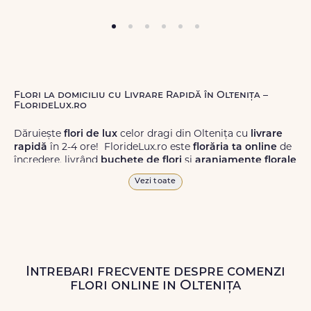
Flori la domiciliu cu Livrare Rapidă în Oltenița –
FlorideLux.ro
Dăruiește
flori de lux
celor dragi din Oltenița cu
livrare
rapidă
în 2-4 ore! FlorideLux.ro este
florăria ta online
de
încredere, livrând
buchete de flori
și
aranjamente florale
de calitate superioară în Oltenița și în toată România.
Vezi toate
Alege dintr-o gamă largă de
flori
proaspete, pentru orice
ocazie, și comanda-le
online!
Cu FlorideLux.ro, primești
garanția unei livrări prompte și a unor
flori
care vor face
impresie.
Intrebari frecvente despre comenzi
Livrăm buchete de flori
chiar și în
weekend
, pentru ca tu
flori online in Oltenița
să poți adresa un gest frumos atunci când ai nevoie.