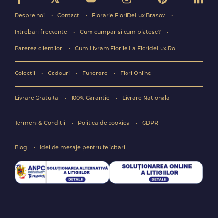
Despre noi
Contact
Florarie FloriDeLux Brasov
Intrebari frecvente
Cum cumpar si cum platesc?
Parerea clientilor
Cum Livram Florile La FlorideLux.Ro
Colectii
Cadouri
Funerare
Flori Online
Livrare Gratuita
100% Garantie
Livrare Nationala
Termeni & Conditii
Politica de cookies
GDPR
Blog
Idei de mesaje pentru felicitari