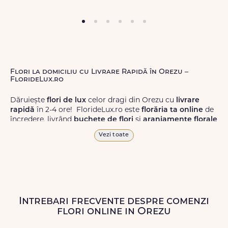
Flori la domiciliu cu Livrare Rapidă în Orezu –
FlorideLux.ro
Dăruiește
flori de lux
celor dragi din Orezu cu
livrare
rapidă
în 2-4 ore! FlorideLux.ro este
florăria ta online
de
încredere, livrând
buchete de flori
și
aranjamente florale
de calitate superioară în Orezu și în toată România.
Vezi toate
Alege dintr-o gamă largă de
flori
proaspete, pentru orice
ocazie, și comanda-le
online!
Cu FlorideLux.ro, primești
garanția unei livrări prompte și a unor
flori
care vor face
impresie.
Intrebari frecvente despre comenzi
Livrăm buchete de flori
chiar și în
weekend
, pentru ca tu
flori online in Orezu
să poți adresa un gest frumos atunci când ai nevoie.