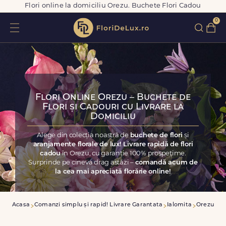
Flori online la domiciliu Orezu. Buchete Flori Cadou
0
Flori Online Orezu – Buchete de
Flori și Cadouri cu Livrare la
Domiciliu
Alege din colecția noastră de
buchete de flori
și
aranjamente florale de lux! Livrare rapidă de flori
cadou
în Orezu, cu garanție 100% prospețime.
Surprinde pe cineva drag astăzi –
comandă acum de
la cea mai apreciată florărie online!
Acasa
Comanzi simplu și rapid! Livrare Garantata
Ialomita
Orezu