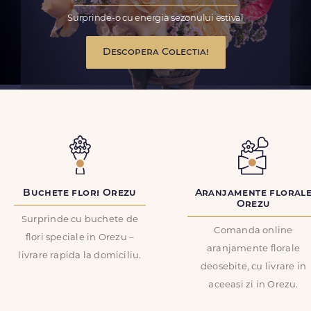
Surprinde-o cu energia sezonului estival
Descopera Colectia!
Buchete flori Orezu
Aranjamente floral
Orezu
Surprinde cu buchete de
Comanda online
flori speciale in Orezu –
aranjamente florale
livrare rapida la domiciliu.
deosebite, cu livrare in
aceeasi zi in Orezu.