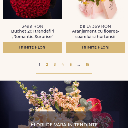
3499 RON
de la 369 RON
Buchet 201 trandafiri
Aranjament cu floarea-
„Romantic Surprise”
soarelui si hortensii
Trimite Flori
Trimite Flori
1
2
3
4
5
...
15
Flori de vara in tendinte