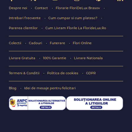
Despre noi
Contact
Florarie FloriDeLux Brasov
Intrebari frecvente
Cum cumpar si cum platesc?
Parerea clientilor
Cum Livram Florile La FlorideLux.Ro
Colectii
Cadouri
Funerare
Flori Online
Livrare Gratuita
100% Garantie
Livrare Nationala
Termeni & Conditii
Politica de cookies
GDPR
Blog
Idei de mesaje pentru felicitari