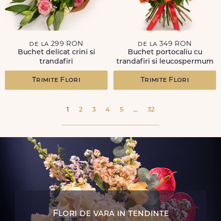
de la 299 RON
de la 349 RON
Buchet delicat crini si
Buchet portocaliu cu
trandafiri
trandafiri si leucospermum
Trimite Flori
Trimite Flori
1
2
3
4
5
...
32
Flori de vara in tendinte