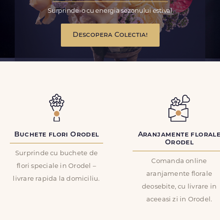
Surprinde-o cu energia sezonului estival
Descopera Colectia!
Buchete flori Orodel
Aranjamente floral
Orodel
Surprinde cu buchete de
Comanda online
flori speciale in Orodel –
aranjamente florale
livrare rapida la domiciliu.
deosebite, cu livrare in
aceeasi zi in Orodel.