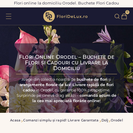
Flori online la domiciliu Orodel. Buchete Flori Cadou
0
Flori Online Orodel – Buchete de
Flori și Cadouri cu Livrare la
Domiciliu
Alege din colecția noastră de
buchete de flori
și
aranjamente florale de lux! Livrare rapidă de flori
cadou
în Orodel, cu garanție 100% prospețime.
Surprinde pe cineva drag astăzi –
comandă acum de
la cea mai apreciată florărie online!
Acasa
Comanzi simplu și rapid! Livrare Garantata
Dolj
Orodel