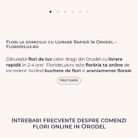
Flori la domiciliu cu Livrare Rapidă în Orodel –
FlorideLux.ro
Dăruiește
flori de lux
celor dragi din Orodel cu
livrare
rapidă
în 2-4 ore! FlorideLux.ro este
florăria ta online
de
încredere, livrând
buchete de flori
și
aranjamente florale
de calitate superioară în Orodel și în toată România.
Vezi toate
Alege dintr-o gamă largă de
flori
proaspete, pentru orice
ocazie, și comanda-le
online!
Cu FlorideLux.ro, primești
garanția unei livrări prompte și a unor
flori
care vor face
impresie.
Intrebari frecvente despre comenzi
Livrăm buchete de flori
chiar și în
weekend
, pentru ca tu
flori online in Orodel
să poți adresa un gest frumos atunci când ai nevoie.