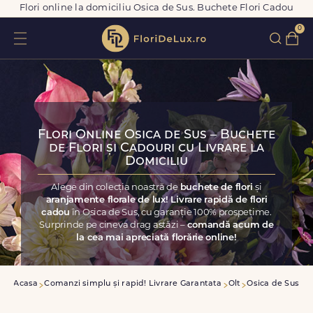
Flori online la domiciliu Osica de Sus. Buchete Flori Cadou
0
Flori Online Osica de Sus – Buchete
de Flori și Cadouri cu Livrare la
Domiciliu
Alege din colecția noastră de
buchete de flori
și
aranjamente florale de lux! Livrare rapidă de flori
cadou
în Osica de Sus, cu garanție 100% prospețime.
Surprinde pe cineva drag astăzi –
comandă acum de
la cea mai apreciată florărie online!
Acasa
Comanzi simplu și rapid! Livrare Garantata
Olt
Osica de Sus