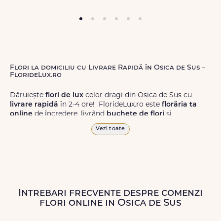
Flori la domiciliu cu Livrare Rapidă în Osica de Sus –
FlorideLux.ro
Dăruiește
flori de lux
celor dragi din Osica de Sus cu
livrare rapidă
în 2-4 ore! FlorideLux.ro este
florăria ta
online
de încredere, livrând
buchete de flori
și
aranjamente florale
de calitate superioară în Osica de
Vezi toate
Sus și în toată România.
Alege dintr-o gamă largă de
flori
proaspete, pentru orice
ocazie, și comanda-le
online!
Cu FlorideLux.ro, primești
garanția unei livrări prompte și a unor
flori
care vor face
impresie.
Intrebari frecvente despre comenzi
flori online in Osica de Sus
Livrăm buchete de flori
chiar și în
weekend
, pentru ca tu
să poți adresa un gest frumos atunci când ai nevoie.