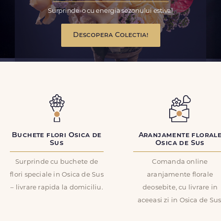
Surprinde-o cu energia sezonului estival
Descopera Colectia!
Buchete flori Osica de
Aranjamente floral
Sus
Osica de Sus
Surprinde cu buchete de
Comanda online
flori speciale in Osica de Sus
aranjamente florale
– livrare rapida la domiciliu.
deosebite, cu livrare in
aceeasi zi in Osica de Sus