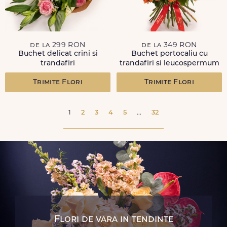
de la 299 RON
de la 349 RON
Buchet delicat crini si
Buchet portocaliu cu
trandafiri
trandafiri si leucospermum
Trimite Flori
Trimite Flori
1
2
3
4
5
...
32
Flori de vara in tendinte