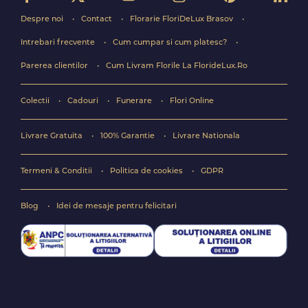
Despre noi
Contact
Florarie FloriDeLux Brasov
Intrebari frecvente
Cum cumpar si cum platesc?
Parerea clientilor
Cum Livram Florile La FlorideLux.Ro
Colectii
Cadouri
Funerare
Flori Online
Livrare Gratuita
100% Garantie
Livrare Nationala
Termeni & Conditii
Politica de cookies
GDPR
Blog
Idei de mesaje pentru felicitari