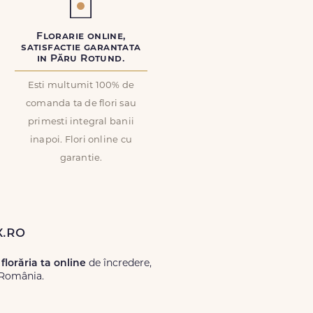
Florarie online,
satisfactie garantata
in Păru Rotund.
Esti multumit 100% de
comanda ta de flori sau
primesti integral banii
inapoi. Flori online cu
garantie.
x.ro
e
florăria ta online
de încredere,
 România.
Lux.ro, primești garanția unei