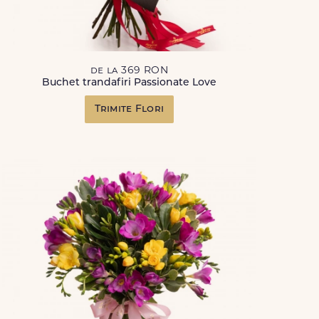
de la 369 RON
Buchet trandafiri Passionate Love
Trimite Flori