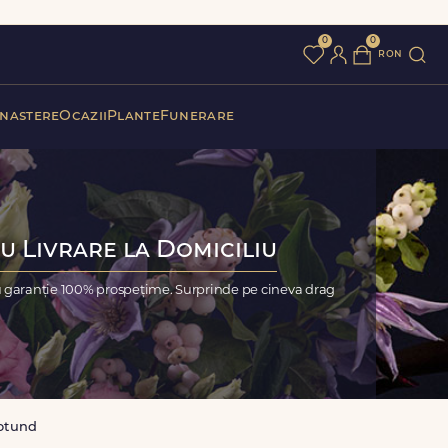
0
0
ron
 nastere
Ocazii
Plante
Funerare
u Livrare la Domiciliu
u garanție 100% prospețime. Surprinde pe cineva drag
otund