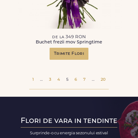
de la 349 RON
Buchet frezii mov Springtime
Trimite Flori
1
...
3
4
5
6
7
...
20
Flori de vara in tendinte
Surprinde-o cu energia sezonului estival