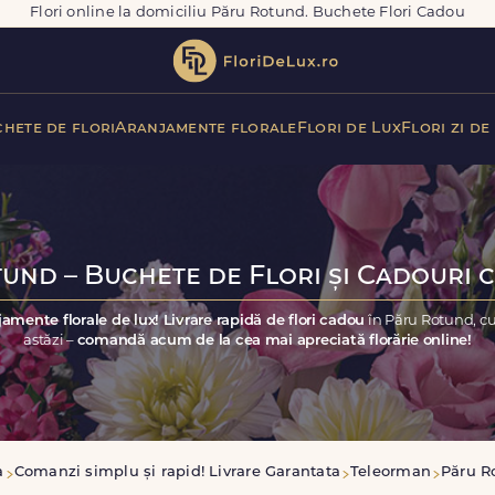
Flori online la domiciliu Păru Rotund. Buchete Flori Cadou
hete de flori
Aranjamente florale
Flori de Lux
Flori zi de
und – Buchete de Flori și Cadouri c
jamente florale de lux! Livrare rapidă de flori cadou
în Păru Rotund, c
astăzi –
comandă acum de la cea mai apreciată florărie online!
a
Comanzi simplu și rapid! Livrare Garantata
Teleorman
Păru R