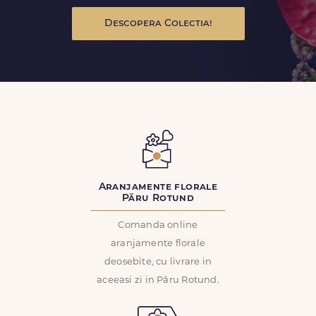
Descopera Colectia!
Aranjamente florale
Păru Rotund
Comanda online
aranjamente florale
deosebite, cu livrare in
aceeasi zi in Păru Rotund.