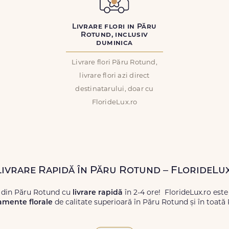
Livrare flori in Păru
Rotund, inclusiv
duminica
Livrare flori Păru Rotund,
livrare flori azi direct
destinatarului, doar cu
FlorideLux.ro
 Livrare Rapidă în Păru Rotund – FlorideLu
i din Păru Rotund cu
livrare rapidă
în 2-4 ore! FlorideLux.ro est
amente florale
de calitate superioară în Păru Rotund și în toată
proaspete, pentru orice ocazie, și comanda-le
online!
Cu Floride