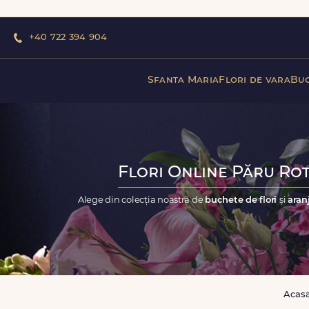
+40 722 394 904
Sfanta Maria
Flori de vara
Buc
Flori Online Păru Rot
Alege din colecția noastră de
buchete de flori
și
aran
Acas