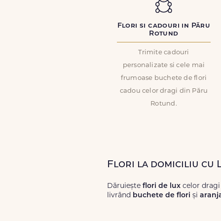
Flori si cadouri in Păru
Rotund
Trimite cadouri
personalizate si cele mai
frumoase buchete de flori
cadou celor dragi din Păru
Rotund.
Flori la domiciliu cu
Dăruiește
flori de lux
celor drag
livrând
buchete de flori
și
aranj
Alege dintr-o gamă largă de
flori