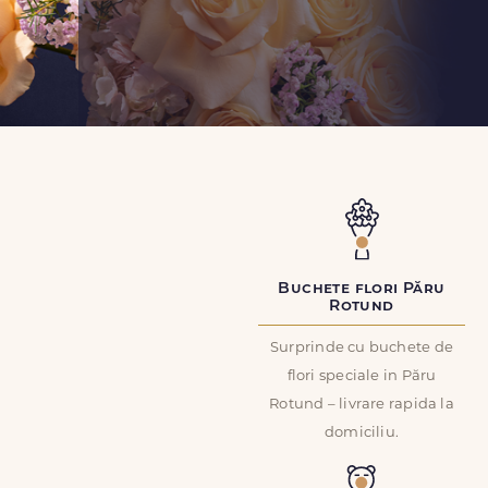
Buchete flori Păru
Rotund
Surprinde cu buchete de
flori speciale in Păru
Rotund – livrare rapida la
domiciliu.