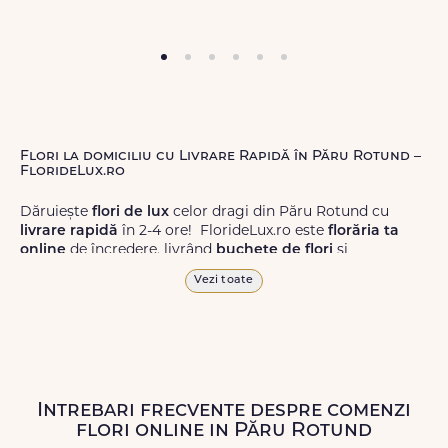
Flori la domiciliu cu Livrare Rapidă în Păru Rotund –
FlorideLux.ro
Dăruiește
flori de lux
celor dragi din Păru Rotund cu
livrare rapidă
în 2-4 ore! FlorideLux.ro este
florăria ta
online
de încredere, livrând
buchete de flori
și
aranjamente florale
de calitate superioară în Păru
Vezi toate
Rotund și în toată România.
Alege dintr-o gamă largă de
flori
proaspete, pentru orice
ocazie, și comanda-le
online!
Cu FlorideLux.ro, primești
garanția unei livrări prompte și a unor
flori
care vor face
impresie.
Intrebari frecvente despre comenzi
flori online in Păru Rotund
Livrăm buchete de flori
chiar și în
weekend
, pentru ca tu