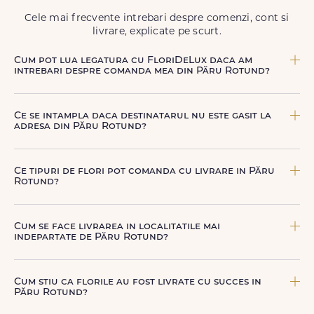
să poți adresa un gest frumos atunci când ai nevoie.
Cele mai frecvente intrebari despre comenzi, cont si
livrare, explicate pe scurt.
Cum pot lua legatura cu FloriDeLux daca am
intrebari despre comanda mea din Păru Rotund?
Echipa FloriDeLux iti ofera suport clienti 7 zile din 7
pentru comenzile cu livrare in Păru Rotund. Ne poti
Ce se intampla daca destinatarul nu este gasit la
contacta oricand pentru informatii despre comanda,
adresa din Păru Rotund?
livrare sau produse, telefonic la +40 722 394 904, prin
chat-ul de pe site sau prin email la
contact@floridelux.ro
.
Curierul nostru incearca sa contacteze destinatarul la
numarul de telefon oferit. Daca nu poate preda comanda,
Ce tipuri de flori pot comanda cu livrare in Păru
te contactam pentru o solutie rapida (reprogramare sau
Rotund?
alta adresa in Păru Rotund.
Poti comanda buchete si aranjamente florale pentru
aniversari, onomastici, sarbatori, evenimente speciale sau
Cum se face livrarea in localitatile mai
gesturi spontane, toate create din flori naturale proaspete.
indepartate de Păru Rotund?
De la clasicii trandafiri, la flori de sezon si soiuri exotice,
pe toate le gasesti pe floridelux.ro.
Pentru localitatile indepartate, livrarea se face prin curierii
nostri dedicati sau ai optiunea de livrare la cutie, prin
Cum stiu ca florile au fost livrate cu succes in
firma de curierat, cu un cost mai avantajos si ambalare
Păru Rotund?
speciala pentru transport sigur.