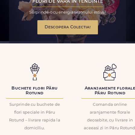
Flori de vara in tendinte
Surprinde-o cu energia sezonului estival
Descopera Colectia!
Buchete flori Păru
Aranjamente floral
Rotund
Păru Rotund
Surprinde cu buchete de
Comanda online
flori speciale in Păru
aranjamente florale
Rotund – livrare rapida la
deosebite, cu livrare in
domiciliu.
aceeasi zi in Păru Rotund