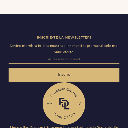
Dupa finalizarea livrarii, vei primi automat o notificare
prin SMS (daca ai bifat aceasta optiune) si email, care
confirma ca buchetul a ajuns la destinatar in Păru Rotund.
Astfel, esti mereu la curent cu statusul comenzii tale.
Inscrie-te la newsletter!
Devino membru in lista noastra si primesti saptamanal cele mai
bune oferte.
Inscrie
Livrare flori Bucuresti in aceeasi zi dar si oriunde in Romania din