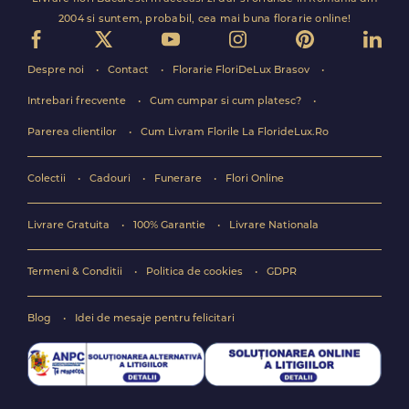
2004 si suntem, probabil, cea mai buna florarie online!
Despre noi
Contact
Florarie FloriDeLux Brasov
Intrebari frecvente
Cum cumpar si cum platesc?
Parerea clientilor
Cum Livram Florile La FlorideLux.Ro
Colectii
Cadouri
Funerare
Flori Online
Livrare Gratuita
100% Garantie
Livrare Nationala
Termeni & Conditii
Politica de cookies
GDPR
Blog
Idei de mesaje pentru felicitari