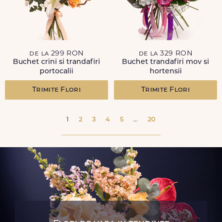
de la 299 RON
de la 329 RON
Buchet crini si trandafiri
Buchet trandafiri mov si
portocalii
hortensii
Trimite Flori
Trimite Flori
1
2
3
4
5
...
20