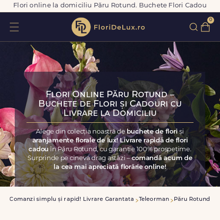
Flori online la domiciliu Păru Rotund. Buchete Flori Cadou
0
Flori Online Păru Rotund –
Buchete de Flori și Cadouri cu
Livrare la Domiciliu
Alege din colecția noastră de
buchete de flori
și
aranjamente florale de lux! Livrare rapidă de flori
cadou
în Păru Rotund, cu garanție 100% prospețime.
Surprinde pe cineva drag astăzi –
comandă acum de
la cea mai apreciată florărie online!
sa
Comanzi simplu și rapid! Livrare Garantata
Teleorman
Păru Rotund