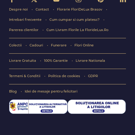
Despre noi
Contact
Florarie FloriDeLux Brasov
Intrebari frecvente
Cum cumpar si cum platesc?
Parerea clientilor
Cum Livram Florile La FlorideLux.Ro
Colectii
Cadouri
Funerare
Flori Online
Livrare Gratuita
100% Garantie
Livrare Nationala
Termeni & Conditii
Politica de cookies
GDPR
Blog
Idei de mesaje pentru felicitari