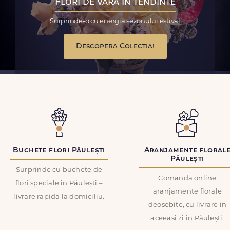
Flori de vara in tendinte
Surprinde-o cu energia sezonului estival
Descopera Colectia!
Buchete flori Păulești
Aranjamente floral
Păulești
Surprinde cu buchete de
Comanda online
flori speciale in Păulești –
aranjamente florale
livrare rapida la domiciliu.
deosebite, cu livrare in
aceeasi zi in Păulești.