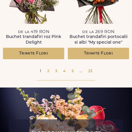
de la 419 RON
de la 269 RON
Buchet trandafiri roz Pink
Buchet trandafiri portocalii
Delight
si albi "My special one"
Trimite Flori
Trimite Flori
1
2
3
4
5
...
23