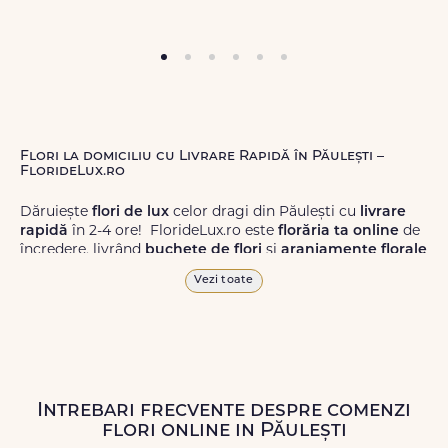
Flori la domiciliu cu Livrare Rapidă în Păulești –
FlorideLux.ro
Dăruiește
flori de lux
celor dragi din Păulești cu
livrare
rapidă
în 2-4 ore! FlorideLux.ro este
florăria ta online
de
încredere, livrând
buchete de flori
și
aranjamente florale
de calitate superioară în Păulești și în toată România.
Vezi toate
Alege dintr-o gamă largă de
flori
proaspete, pentru orice
ocazie, și comanda-le
online!
Cu FlorideLux.ro, primești
garanția unei livrări prompte și a unor
flori
care vor face
impresie.
Intrebari frecvente despre comenzi
Livrăm buchete de flori
chiar și în
weekend
, pentru ca tu
flori online in Păulești
să poți adresa un gest frumos atunci când ai nevoie.