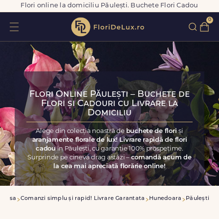
Flori online la domiciliu Păulești. Buchete Flori Cadou
0
Flori Online Păulești – Buchete de
Flori și Cadouri cu Livrare la
Domiciliu
Alege din colecția noastră de
buchete de flori
și
aranjamente florale de lux! Livrare rapidă de flori
cadou
în Păulești, cu garanție 100% prospețime.
Surprinde pe cineva drag astăzi –
comandă acum de
la cea mai apreciată florărie online!
Acasa
Comanzi simplu și rapid! Livrare Garantata
Hunedoara
Păulești