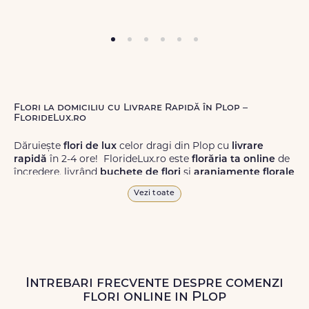
Flori la domiciliu cu Livrare Rapidă în Plop –
FlorideLux.ro
Dăruiește
flori de lux
celor dragi din Plop cu
livrare
rapidă
în 2-4 ore! FlorideLux.ro este
florăria ta online
de
încredere, livrând
buchete de flori
și
aranjamente florale
de calitate superioară în Plop și în toată România.
Vezi toate
Alege dintr-o gamă largă de
flori
proaspete, pentru orice
ocazie, și comanda-le
online!
Cu FlorideLux.ro, primești
garanția unei livrări prompte și a unor
flori
care vor face
impresie.
Intrebari frecvente despre comenzi
Livrăm buchete de flori
chiar și în
weekend
, pentru ca tu
flori online in Plop
să poți adresa un gest frumos atunci când ai nevoie.