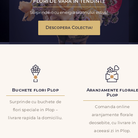
Flori de vara in tendinte
Surprinde-o cu energia sezonului estival
Descopera Colectia!
Buchete flori Plop
Aranjamente floral
Plop
Surprinde cu buchete de
Comanda online
flori speciale in Plop –
aranjamente florale
livrare rapida la domiciliu.
deosebite, cu livrare in
aceeasi zi in Plop.