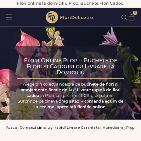
Flori online la domiciliu Plop. Buchete Flori Cadou
0
Flori Online Plop – Buchete de
Flori și Cadouri cu Livrare la
Domiciliu
Alege din colecția noastră de
buchete de flori
și
aranjamente florale de lux! Livrare rapidă de flori
cadou
în Plop, cu garanție 100% prospețime.
Surprinde pe cineva drag astăzi –
comandă acum de
la cea mai apreciată florărie online!
Acasa
Comanzi simplu și rapid! Livrare Garantata
Hunedoara
Plop