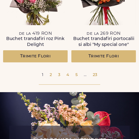
de la 419 RON
de la 269 RON
Buchet trandafiri roz Pink
Buchet trandafiri portocalii
Delight
si albi "My special one"
Trimite Flori
Trimite Flori
1
2
3
4
5
...
23