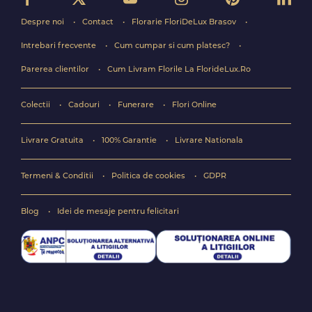
Despre noi
Contact
Florarie FloriDeLux Brasov
Intrebari frecvente
Cum cumpar si cum platesc?
Parerea clientilor
Cum Livram Florile La FlorideLux.Ro
Colectii
Cadouri
Funerare
Flori Online
Livrare Gratuita
100% Garantie
Livrare Nationala
Termeni & Conditii
Politica de cookies
GDPR
Blog
Idei de mesaje pentru felicitari