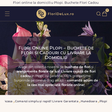
Flori online la domiciliu Plopi. Buchete Flori Cadou
0
Flori Online Plopi – Buchete de
Flori și Cadouri cu Livrare la
Domiciliu
Alege din colecția noastră de
buchete de flori
și
aranjamente florale de lux! Livrare rapidă de flori
cadou
în Plopi, cu garanție 100% prospețime.
Surprinde pe cineva drag astăzi –
comandă acum de
la cea mai apreciată florărie online!
Acasa
Comanzi simplu și rapid! Livrare Garantata
Hunedoara
Plopi