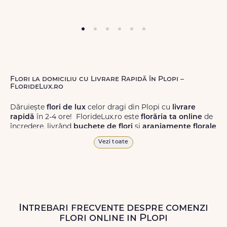
Flori la domiciliu cu Livrare Rapidă în Plopi –
FlorideLux.ro
Dăruiește
flori de lux
celor dragi din Plopi cu
livrare
rapidă
în 2-4 ore! FlorideLux.ro este
florăria ta online
de
încredere, livrând
buchete de flori
și
aranjamente florale
de calitate superioară în Plopi și în toată România.
Vezi toate
Alege dintr-o gamă largă de
flori
proaspete, pentru orice
ocazie, și comanda-le
online!
Cu FlorideLux.ro, primești
garanția unei livrări prompte și a unor
flori
care vor face
impresie.
Intrebari frecvente despre comenzi
Livrăm buchete de flori
chiar și în
weekend
, pentru ca tu
flori online in Plopi
să poți adresa un gest frumos atunci când ai nevoie.