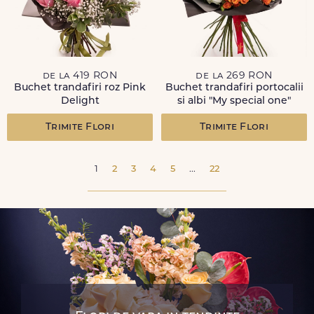
de la 419 RON
de la 269 RON
Buchet trandafiri roz Pink
Buchet trandafiri portocalii
Delight
si albi "My special one"
Trimite Flori
Trimite Flori
1
2
3
4
5
...
22