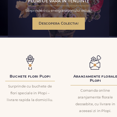
Flori de vara in tendinte
Surprinde-o cu energia sezonului estival
Descopera Colectia!
Buchete flori Plopi
Aranjamente floral
Plopi
Surprinde cu buchete de
Comanda online
flori speciale in Plopi –
aranjamente florale
livrare rapida la domiciliu.
deosebite, cu livrare in
aceeasi zi in Plopi.