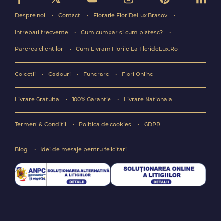
Despre noi
Contact
Florarie FloriDeLux Brasov
Intrebari frecvente
Cum cumpar si cum platesc?
Parerea clientilor
Cum Livram Florile La FlorideLux.Ro
Colectii
Cadouri
Funerare
Flori Online
Livrare Gratuita
100% Garantie
Livrare Nationala
Termeni & Conditii
Politica de cookies
GDPR
Blog
Idei de mesaje pentru felicitari