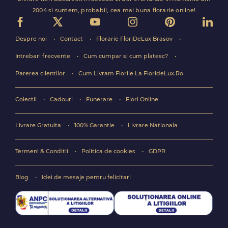
2004 si suntem, probabil, cea mai buna florarie online!
Despre noi
Contact
Florarie FloriDeLux Brasov
Intrebari frecvente
Cum cumpar si cum platesc?
Parerea clientilor
Cum Livram Florile La FlorideLux.Ro
Colectii
Cadouri
Funerare
Flori Online
Livrare Gratuita
100% Garantie
Livrare Nationala
Termeni & Conditii
Politica de cookies
GDPR
Blog
Idei de mesaje pentru felicitari