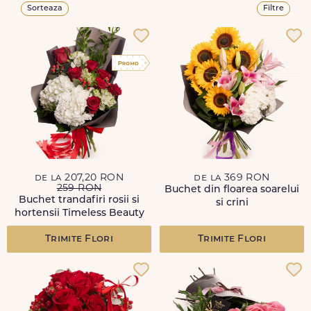
Sorteaza
Filtre
de la 207,20 RON
de la 369 RON
259 RON
Buchet din floarea soarelui
Buchet trandafiri rosii si
si crini
hortensii Timeless Beauty
Trimite Flori
Trimite Flori