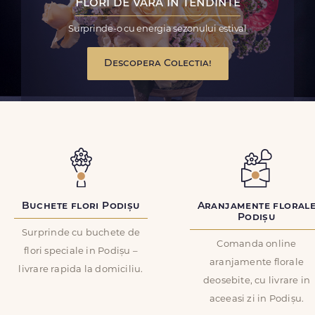
Flori de vara in tendinte
Surprinde-o cu energia sezonului estival
Descopera Colectia!
Buchete flori Podișu
Aranjamente floral
Podișu
Surprinde cu buchete de
Comanda online
flori speciale in Podișu –
aranjamente florale
livrare rapida la domiciliu.
deosebite, cu livrare in
aceeasi zi in Podișu.