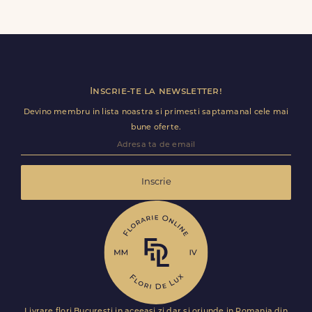
Da, daca buchetul nu a fost deja predat curierului.
Contacteaza-ne cat mai rapid si actualizam detaliile de
livrare pentru Podișu.
Inscrie-te la newsletter!
Devino membru in lista noastra si primesti saptamanal cele mai
bune oferte.
Inscrie
Livrare flori Bucuresti in aceeasi zi dar si oriunde in Romania din