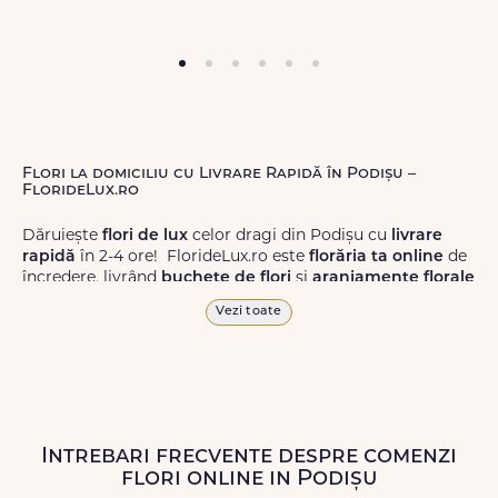
Flori la domiciliu cu Livrare Rapidă în Podișu –
FlorideLux.ro
Dăruiește
flori de lux
celor dragi din Podișu cu
livrare
rapidă
în 2-4 ore! FlorideLux.ro este
florăria ta online
de
încredere, livrând
buchete de flori
și
aranjamente florale
de calitate superioară în Podișu și în toată România.
Vezi toate
Alege dintr-o gamă largă de
flori
proaspete, pentru orice
ocazie, și comanda-le
online!
Cu FlorideLux.ro, primești
garanția unei livrări prompte și a unor
flori
care vor face
impresie.
Intrebari frecvente despre comenzi
Livrăm buchete de flori
chiar și în
weekend
, pentru ca tu
flori online in Podișu
să poți adresa un gest frumos atunci când ai nevoie.