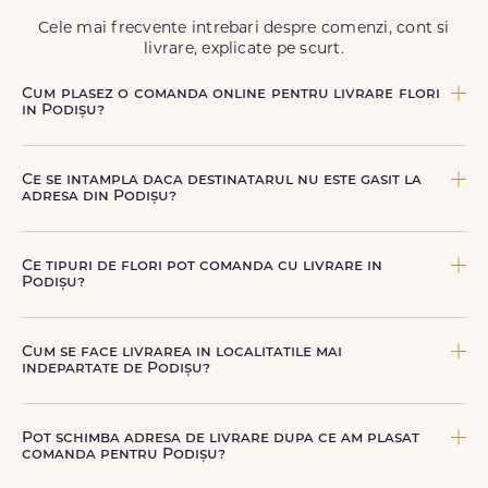
Cele mai frecvente intrebari despre comenzi, cont si
livrare, explicate pe scurt.
Cum plasez o comanda online pentru livrare flori
in Podișu?
Comanda se plaseaza online, rapid si simplu, alegand
produsul dorit, data si intervalul de livrare si adresa din
Ce se intampla daca destinatarul nu este gasit la
Podișu. sau poti plasa comanda telefonic, la nr. +40 722
adresa din Podișu?
394 904.
Curierul nostru incearca sa contacteze destinatarul la
numarul de telefon oferit. Daca nu poate preda comanda,
Ce tipuri de flori pot comanda cu livrare in
te contactam pentru o solutie rapida (reprogramare sau
Podișu?
alta adresa in Podișu.
Poti comanda buchete si aranjamente florale pentru
aniversari, onomastici, sarbatori, evenimente speciale sau
Cum se face livrarea in localitatile mai
gesturi spontane, toate create din flori naturale proaspete.
indepartate de Podișu?
De la clasicii trandafiri, la flori de sezon si soiuri exotice,
pe toate le gasesti pe floridelux.ro.
Pentru localitatile indepartate, livrarea se face prin curierii
nostri dedicati sau ai optiunea de livrare la cutie, prin
Pot schimba adresa de livrare dupa ce am plasat
firma de curierat, cu un cost mai avantajos si ambalare
comanda pentru Podișu?
speciala pentru transport sigur.