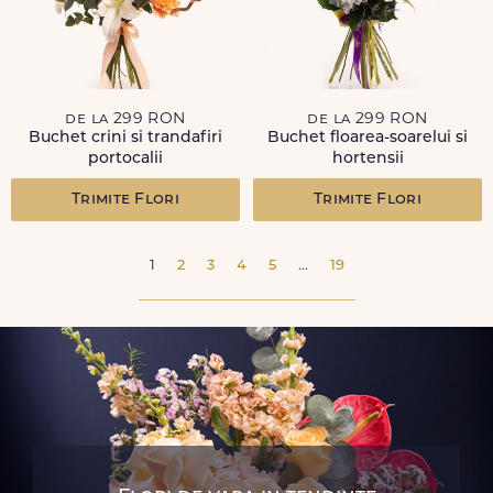
de la 299 RON
de la 299 RON
Buchet crini si trandafiri
Buchet floarea-soarelui si
portocalii
hortensii
Trimite Flori
Trimite Flori
1
2
3
4
5
...
19