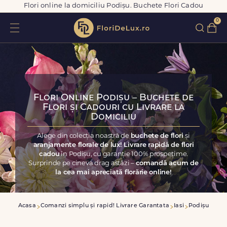
Flori online la domiciliu Podișu. Buchete Flori Cadou
0
Flori Online Podișu – Buchete de
Flori și Cadouri cu Livrare la
Domiciliu
Alege din colecția noastră de
buchete de flori
și
aranjamente florale de lux! Livrare rapidă de flori
cadou
în Podișu, cu garanție 100% prospețime.
Surprinde pe cineva drag astăzi –
comandă acum de
la cea mai apreciată florărie online!
Acasa
Comanzi simplu și rapid! Livrare Garantata
Iasi
Podișu