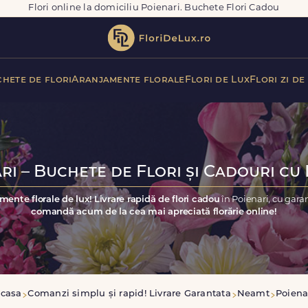
Flori online la domiciliu Poienari. Buchete Flori Cadou
hete de flori
Aranjamente florale
Flori de Lux
Flori zi de
ri – Buchete de Flori și Cadouri cu 
mente florale de lux! Livrare rapidă de flori cadou
în Poienari, cu gara
comandă acum de la cea mai apreciată florărie online!
casa
Comanzi simplu și rapid! Livrare Garantata
Neamt
Poiena