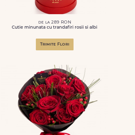
de la 289 RON
Cutie minunata cu trandafiri rosii si albi
Trimite Flori