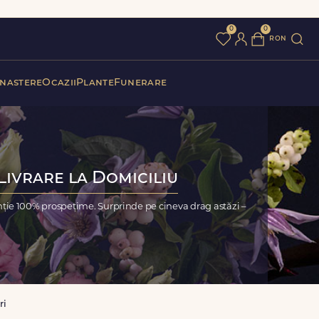
0
0
ron
 nastere
Ocazii
Plante
Funerare
Livrare la Domiciliu
nție 100% prospețime. Surprinde pe cineva drag astăzi –
ri