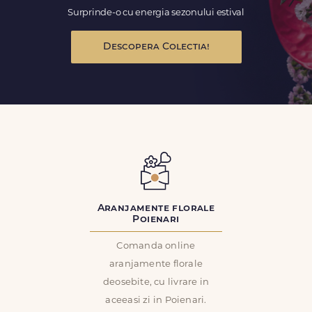
Surprinde-o cu energia sezonului estival
Descopera Colectia!
Aranjamente florale
Poienari
Comanda online
aranjamente florale
deosebite, cu livrare in
aceeasi zi in Poienari.