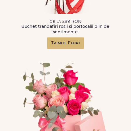
de la 289 RON
Buchet trandafiri rosii si portocalii plin de
sentimente
Trimite Flori