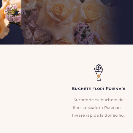
Buchete flori Poienari
Surprinde cu buchete de
flori speciale in Poienari –
livrare rapida la domiciliu.