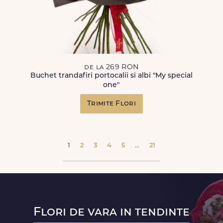
de la 269 RON
Buchet trandafiri portocalii si albi "My special
one"
Trimite Flori
1
2
3
4
5
...
21
Flori de vara in tendinte