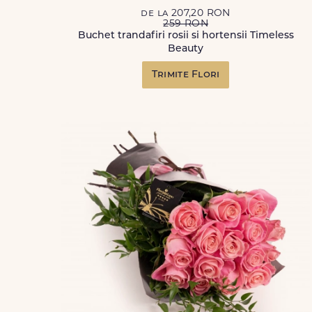
de la 207,20 RON
259 RON
Buchet trandafiri rosii si hortensii Timeless
Beauty
Trimite Flori