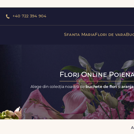
+40 722 394 904
Sfanta Maria
Flori de vara
Buc
Flori Online Poiena
Alege din colecția noastră de
buchete de flori
și
aranja
A