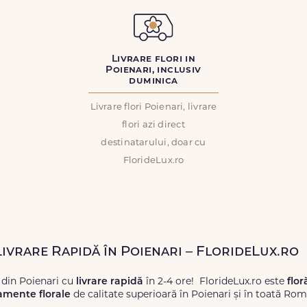
Livrare flori in
Poienari, inclusiv
duminica
Livrare flori Poienari, livrare
flori azi direct
destinatarului, doar cu
FlorideLux.ro
Livrare Rapidă în Poienari – FlorideLux.ro
 din Poienari cu
livrare rapidă
în 2-4 ore! FlorideLux.ro este
flor
amente florale
de calitate superioară în Poienari și în toată Rom