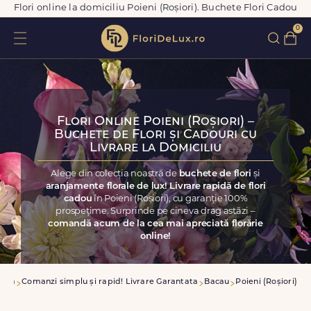
Flori online la domiciliu Poieni (Roșiori). Buchete Flori Cadou
0
Flori Online Poieni (Roșiori) –
Buchete de Flori și Cadouri cu
Livrare la Domiciliu
Alege din colecția noastră de
buchete de flori
și
aranjamente florale de lux! Livrare rapidă de flori
cadou
în Poieni (Roșiori), cu garanție 100%
prospețime. Surprinde pe cineva drag astăzi –
comandă acum de la cea mai apreciată florărie
online!
casa
Comanzi simplu și rapid! Livrare Garantata
Bacau
Poieni (Roșiori)