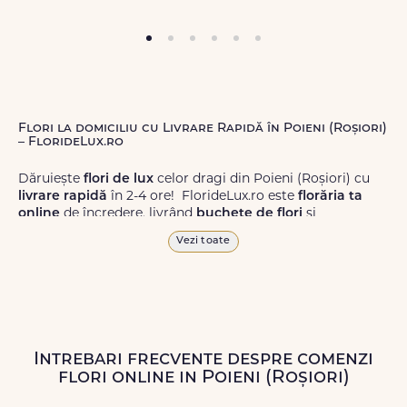
Flori la domiciliu cu Livrare Rapidă în Poieni (Roșiori)
– FlorideLux.ro
Dăruiește
flori de lux
celor dragi din Poieni (Roșiori) cu
livrare rapidă
în 2-4 ore! FlorideLux.ro este
florăria ta
online
de încredere, livrând
buchete de flori
și
aranjamente florale
de calitate superioară în Poieni
Vezi toate
(Roșiori) și în toată România.
Alege dintr-o gamă largă de
flori
proaspete, pentru orice
ocazie, și comanda-le
online!
Cu FlorideLux.ro, primești
garanția unei livrări prompte și a unor
flori
care vor face
impresie.
Intrebari frecvente despre comenzi
flori online in Poieni (Roșiori)
Livrăm buchete de flori
chiar și în
weekend
, pentru ca tu
să poți adresa un gest frumos atunci când ai nevoie.