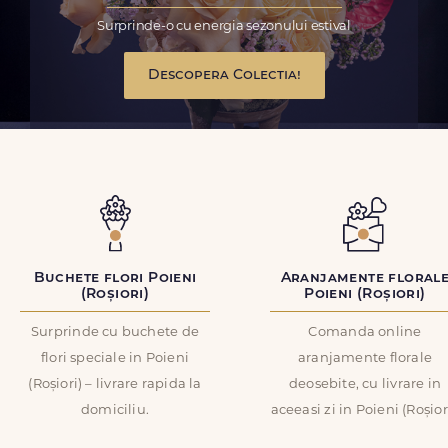
Surprinde-o cu energia sezonului estival
Descopera Colectia!
Buchete flori Poieni
Aranjamente floral
(Roșiori)
Poieni (Roșiori)
Surprinde cu buchete de
Comanda online
flori speciale in Poieni
aranjamente florale
(Roșiori) – livrare rapida la
deosebite, cu livrare in
domiciliu.
aceeasi zi in Poieni (Roșiori