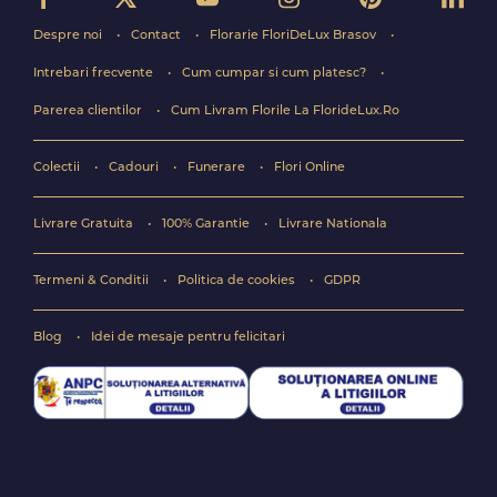
Despre noi
Contact
Florarie FloriDeLux Brasov
Intrebari frecvente
Cum cumpar si cum platesc?
Parerea clientilor
Cum Livram Florile La FlorideLux.Ro
Colectii
Cadouri
Funerare
Flori Online
Livrare Gratuita
100% Garantie
Livrare Nationala
Termeni & Conditii
Politica de cookies
GDPR
Blog
Idei de mesaje pentru felicitari