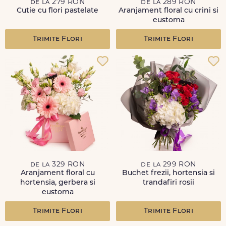
de la 279 RON
de la 289 RON
Cutie cu flori pastelate
Aranjament floral cu crini si
eustoma
Trimite Flori
Trimite Flori
de la 329 RON
de la 299 RON
Aranjament floral cu
Buchet frezii, hortensia si
hortensia, gerbera si
trandafiri rosii
eustoma
Trimite Flori
Trimite Flori