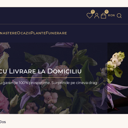
0
0
ron
 nastere
Ocazii
Plante
Funerare
cu Livrare la Domiciliu
cu garanție 100% prospețime. Surprinde pe cineva drag
 Jos