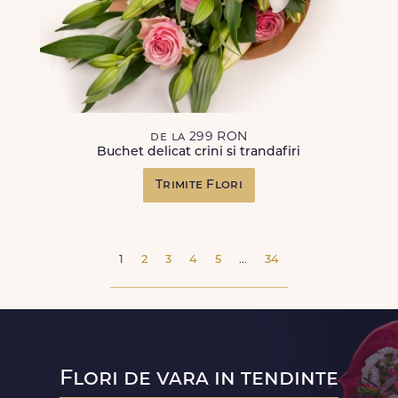
de la 299 RON
Buchet delicat crini si trandafiri
Trimite Flori
1
2
3
4
5
...
34
Flori de vara in tendinte