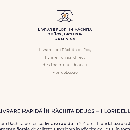
Livrare flori in Răchita
de Jos, inclusiv
duminica
Livrare flori Răchita de Jos,
livrare flori azi direct
destinatarului, doar cu
FlorideLux.ro
Livrare Rapidă în Răchita de Jos – FlorideL
 din Răchita de Jos cu
livrare rapidă
în 2-4 ore! FlorideLux.ro es
amente florale
de calitate superioară în Răchita de Jos și în toa