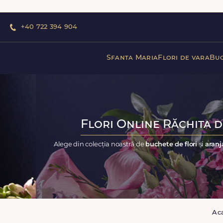
+40 722 394 904
Sfanta Maria
Flori de vara
Buc
Flori Online Răchita d
Alege din colecția noastră de
buchete de flori
și
aranj
Ac