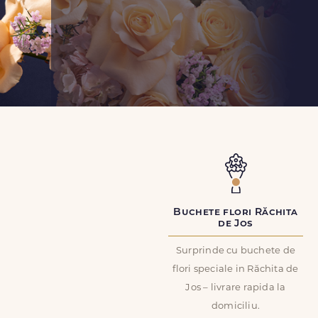
Buchete flori Răchita
de Jos
Surprinde cu buchete de
flori speciale in Răchita de
Jos – livrare rapida la
domiciliu.