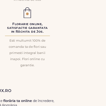
Florarie online,
satisfactie garantata
in Răchita de Jos.
Esti multumit 100% de
comanda ta de flori sau
primesti integral banii
inapoi. Flori online cu
garantie.
ux.ro
te
florăria ta online
de încredere,
tă România.