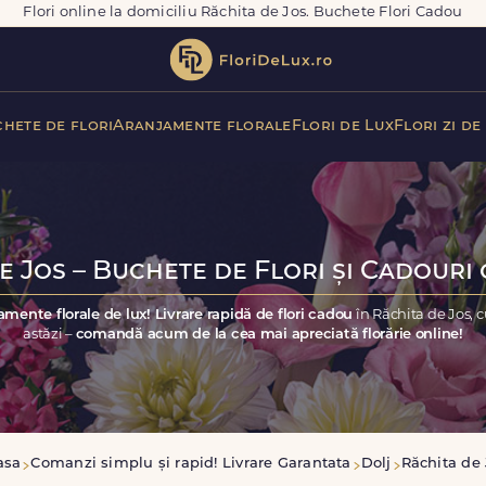
Flori online la domiciliu Răchita de Jos. Buchete Flori Cadou
hete de flori
Aranjamente florale
Flori de Lux
Flori zi de
e Jos – Buchete de Flori și Cadouri 
amente florale de lux! Livrare rapidă de flori cadou
în Răchita de Jos, 
astăzi –
comandă acum de la cea mai apreciată florărie online!
asa
Comanzi simplu și rapid! Livrare Garantata
Dolj
Răchita de