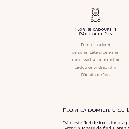
Flori si cadouri in
Răchita de Jos
Trimite cadouri
personalizate si cele mai
frumoase buchete de flori
cadou celor dragi din
Răchita de Jos.
Flori la domiciliu cu 
Dăruiește
flori de lux
celor dragi
livrând
buchete de flori
și
aranj