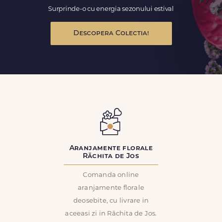
Surprinde-o cu energia sezonului estival
Descopera Colectia!
Aranjamente florale
Răchita de Jos
Comanda online
aranjamente florale
deosebite, cu livrare in
aceeasi zi in Răchita de Jos.