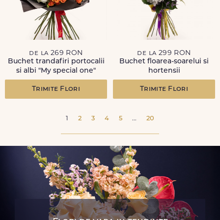
de la 269 RON
de la 299 RON
Buchet trandafiri portocalii
Buchet floarea-soarelui si
si albi "My special one"
hortensii
Trimite Flori
Trimite Flori
1
2
3
4
5
...
20