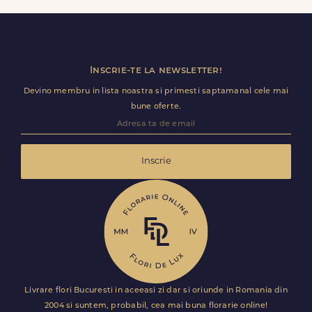
confirma ca buchetul a ajuns la destinatar in Rădeni.
Astfel, esti mereu la curent cu statusul comenzii tale.
Inscrie-te la newsletter!
Devino membru in lista noastra si primesti saptamanal cele mai
bune oferte.
Inscrie
Livrare flori Bucuresti in aceeasi zi dar si oriunde in Romania din
2004 si suntem, probabil, cea mai buna florarie online!