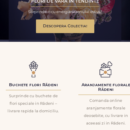
Flori de vara in tendinte
Surprinde-o cu energia sezonului estival
Descopera Colectia!
Buchete flori Rădeni
Aranjamente floral
Rădeni
Surprinde cu buchete de
Comanda online
flori speciale in Rădeni –
aranjamente florale
livrare rapida la domiciliu.
deosebite, cu livrare in
aceeasi zi in Rădeni.