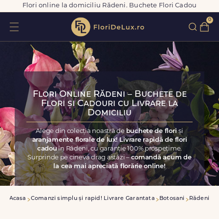
Flori online la domiciliu Rădeni. Buchete Flori Cadou
0
Flori Online Rădeni – Buchete de
Flori și Cadouri cu Livrare la
Domiciliu
Alege din colecția noastră de
buchete de flori
și
aranjamente florale de lux! Livrare rapidă de flori
cadou
în Rădeni, cu garanție 100% prospețime.
Surprinde pe cineva drag astăzi –
comandă acum de
la cea mai apreciată florărie online!
Acasa
Comanzi simplu și rapid! Livrare Garantata
Botosani
Rădeni