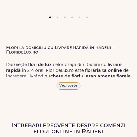
Flori la domiciliu cu Livrare Rapidă în Rădeni –
FlorideLux.ro
Dăruiește
flori de lux
celor dragi din Rădeni cu
livrare
rapidă
în 2-4 ore! FlorideLux.ro este
florăria ta online
de
încredere, livrând
buchete de flori
și
aranjamente florale
de calitate superioară în Rădeni și în toată România.
Vezi toate
Alege dintr-o gamă largă de
flori
proaspete, pentru orice
ocazie, și comanda-le
online!
Cu FlorideLux.ro, primești
garanția unei livrări prompte și a unor
flori
care vor face
impresie.
Intrebari frecvente despre comenzi
Livrăm buchete de flori
chiar și în
weekend
, pentru ca tu
flori online in Rădeni
să poți adresa un gest frumos atunci când ai nevoie.