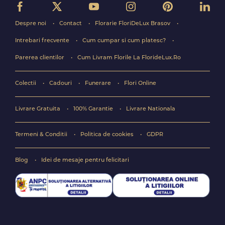
Despre noi
Contact
Florarie FloriDeLux Brasov
Intrebari frecvente
Cum cumpar si cum platesc?
Parerea clientilor
Cum Livram Florile La FlorideLux.Ro
Colectii
Cadouri
Funerare
Flori Online
Livrare Gratuita
100% Garantie
Livrare Nationala
Termeni & Conditii
Politica de cookies
GDPR
Blog
Idei de mesaje pentru felicitari