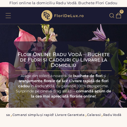
Flori online la domiciliu Radu Vodă. Buchete Flori Cadou
0
Flori Online Radu Vodă – Buchete
de Flori și Cadouri cu Livrare la
Domiciliu
Alege din colecția noastră de
buchete de flori
și
aranjamente florale de lux! Livrare rapidă de flori
cadou
în Radu Vodă, cu garanție 100% prospețime.
Surprinde pe cineva drag astăzi –
comandă acum de
la cea mai apreciată florărie online!
Acasa
Comanzi simplu și rapid! Livrare Garantata
Calarasi
Radu Vodă