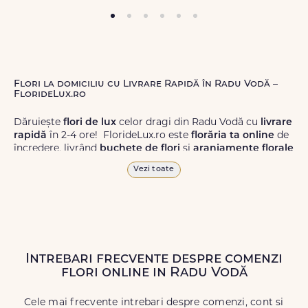
Flori la domiciliu cu Livrare Rapidă în Radu Vodă –
FlorideLux.ro
Dăruiește
flori de lux
celor dragi din Radu Vodă cu
livrare
rapidă
în 2-4 ore! FlorideLux.ro este
florăria ta online
de
încredere, livrând
buchete de flori
și
aranjamente florale
de calitate superioară în Radu Vodă și în toată România.
Vezi toate
Alege dintr-o gamă largă de
flori
proaspete, pentru orice
ocazie, și comanda-le
online!
Cu FlorideLux.ro, primești
garanția unei livrări prompte și a unor
flori
care vor face
impresie.
Intrebari frecvente despre comenzi
Livrăm buchete de flori
chiar și în
weekend
, pentru ca tu
flori online in Radu Vodă
să poți adresa un gest frumos atunci când ai nevoie.
Cele mai frecvente intrebari despre comenzi, cont si