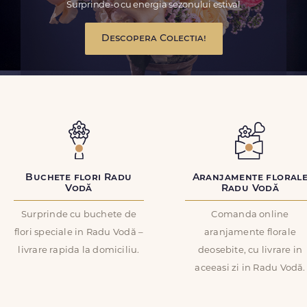
Surprinde-o cu energia sezonului estival
Descopera Colectia!
Buchete flori Radu
Aranjamente floral
Vodă
Radu Vodă
Surprinde cu buchete de
Comanda online
flori speciale in Radu Vodă –
aranjamente florale
livrare rapida la domiciliu.
deosebite, cu livrare in
aceeasi zi in Radu Vodă.