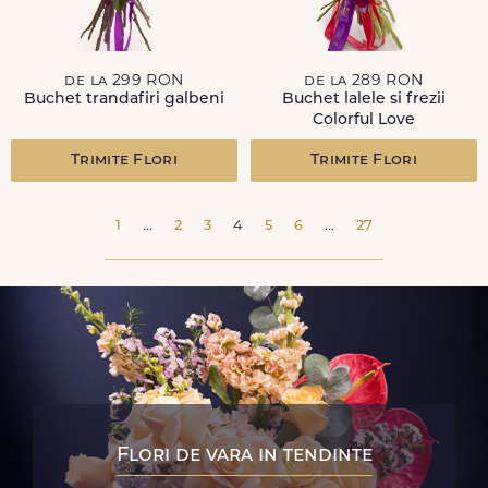
de la 299 RON
de la 289 RON
Buchet trandafiri galbeni
Buchet lalele si frezii
Colorful Love
Trimite Flori
Trimite Flori
1
...
2
3
4
5
6
...
27
Flori de vara in tendinte