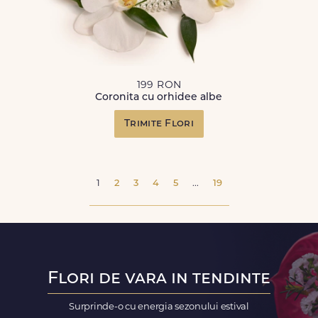
199 RON
Coronita cu orhidee albe
Trimite Flori
1
2
3
4
5
...
19
Flori de vara in tendinte
Surprinde-o cu energia sezonului estival