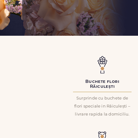
Buchete flori
Răiculești
Surprinde cu buchete de
flori speciale in Răiculești –
livrare rapida la domiciliu.