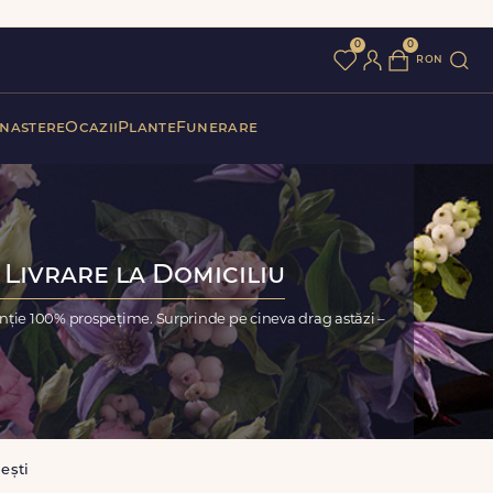
0
0
ron
 nastere
Ocazii
Plante
Funerare
 Livrare la Domiciliu
anție 100% prospețime. Surprinde pe cineva drag astăzi –
ești