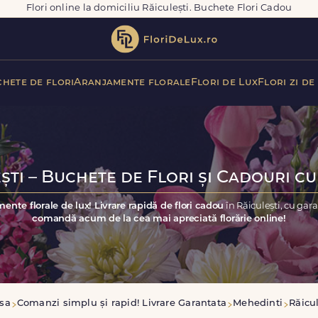
Flori online la domiciliu Răiculești. Buchete Flori Cadou
hete de flori
Aranjamente florale
Flori de Lux
Flori zi de
ști – Buchete de Flori și Cadouri cu
ente florale de lux! Livrare rapidă de flori cadou
în Răiculești, cu gar
comandă acum de la cea mai apreciată florărie online!
sa
Comanzi simplu și rapid! Livrare Garantata
Mehedinti
Răicul