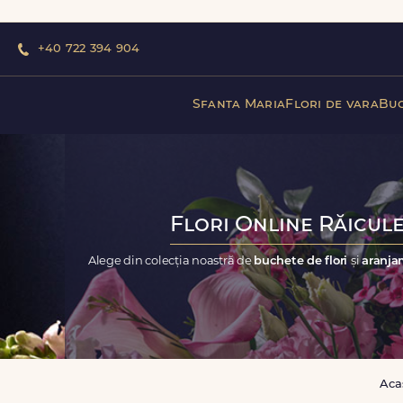
+40 722 394 904
Sfanta Maria
Flori de vara
Buc
Flori Online Răicule
Alege din colecția noastră de
buchete de flori
și
aranjam
Aca