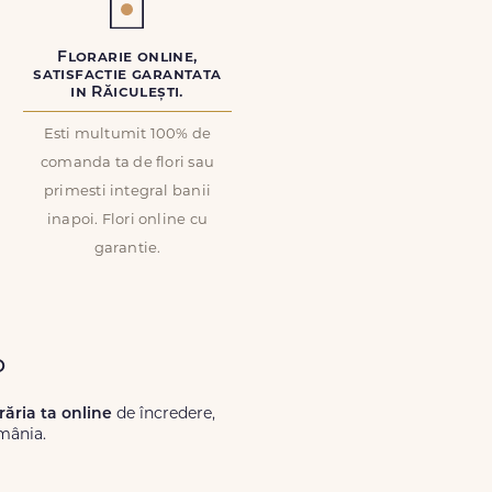
Florarie online,
satisfactie garantata
in Răiculești.
Esti multumit 100% de
comanda ta de flori sau
primesti integral banii
inapoi. Flori online cu
garantie.
o
orăria ta online
de încredere,
omânia.
Lux.ro, primești garanția unei