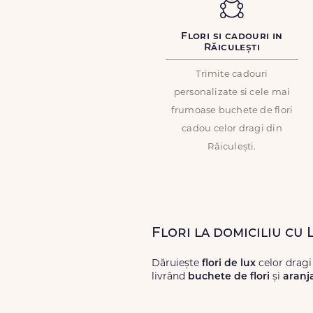
Flori si cadouri in
Răiculești
Trimite cadouri
personalizate si cele mai
frumoase buchete de flori
cadou celor dragi din
Răiculești.
Flori la domiciliu cu 
Dăruiește
flori de lux
celor dragi
livrând
buchete de flori
și
aranj
Alege dintr-o gamă largă de
flori