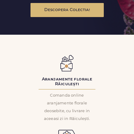
Descopera Colectia!
Aranjamente florale
Răiculești
Comanda online
aranjamente florale
deosebite, cu livrare in
aceeasi zi in Răiculești.