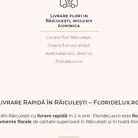
Livrare flori in
Răiculești, inclusiv
duminica
Livrare flori Răiculești,
livrare flori azi direct
destinatarului, doar cu
FlorideLux.ro
Livrare Rapidă în Răiculești – FlorideLux.r
 din Răiculești cu
livrare rapidă
în 2-4 ore! FlorideLux.ro este
fl
amente florale
de calitate superioară în Răiculești și în toată R
proaspete, pentru orice ocazie, și comanda-le
online!
Cu Floride