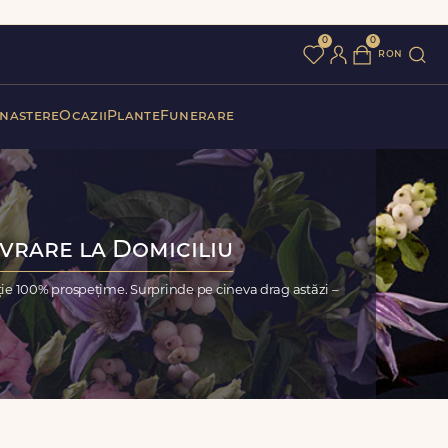
0
0
ron
 nastere
Ocazii
Plante
Funerare
ivrare la Domiciliu
ie 100% prospețime. Surprinde pe cineva drag astăzi –