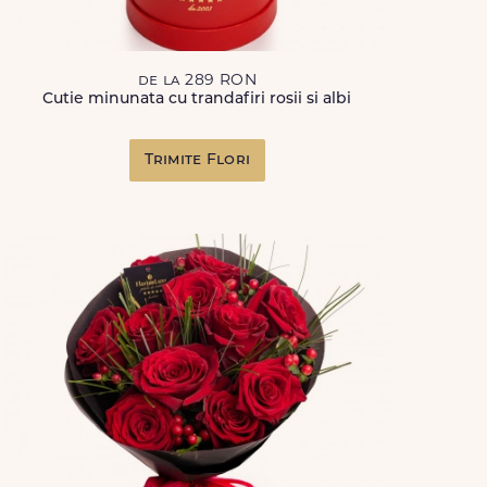
de la 289 RON
Cutie minunata cu trandafiri rosii si albi
Trimite Flori