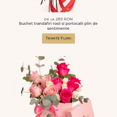
de la 289 RON
Buchet trandafiri rosii si portocalii plin de
sentimente
Trimite Flori