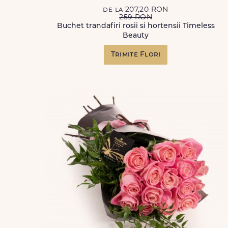
de la 207,20 RON
259 RON
Buchet trandafiri rosii si hortensii Timeless
Beauty
Trimite Flori