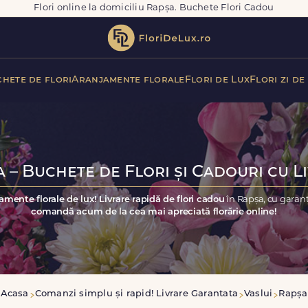
Flori online la domiciliu Rapșa. Buchete Flori Cadou
hete de flori
Aranjamente florale
Flori de Lux
Flori zi de
 – Buchete de Flori și Cadouri cu L
amente florale de lux! Livrare rapidă de flori cadou
în Rapșa, cu garanț
comandă acum de la cea mai apreciată florărie online!
Acasa
Comanzi simplu și rapid! Livrare Garantata
Vaslui
Rapșa