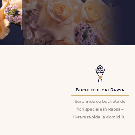
Buchete flori Rapșa
Surprinde cu buchete de
flori speciale in Rapșa –
livrare rapida la domiciliu.