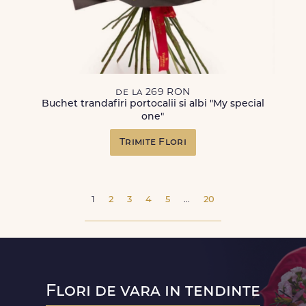
de la 269 RON
Buchet trandafiri portocalii si albi "My special
one"
Trimite Flori
1
2
3
4
5
...
20
Flori de vara in tendinte