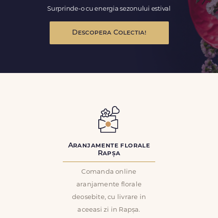
Surprinde-o cu energia sezonului estival
Descopera Colectia!
Aranjamente florale
Rapșa
Comanda online
aranjamente florale
deosebite, cu livrare in
aceeasi zi in Rapșa.