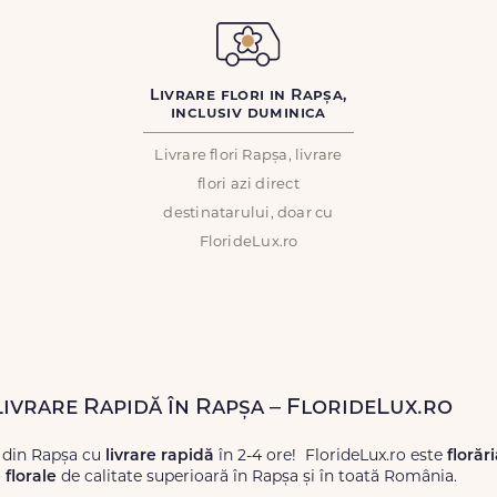
Livrare flori in Rapșa,
inclusiv duminica
Livrare flori Rapșa, livrare
flori azi direct
destinatarului, doar cu
FlorideLux.ro
Livrare Rapidă în Rapșa – FlorideLux.ro
 din Rapșa cu
livrare rapidă
în 2-4 ore! FlorideLux.ro este
florăr
florale
de calitate superioară în Rapșa și în toată România.