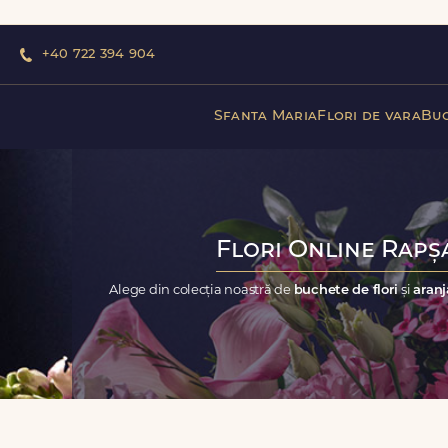
+40 722 394 904
Sfanta Maria
Flori de vara
Buc
Flori Online Rapșa
Alege din colecția noastră de
buchete de flori
și
aranj