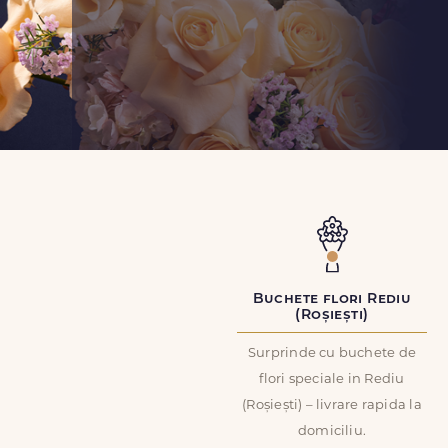
Buchete flori Rediu
(Roșiești)
Surprinde cu buchete de
flori speciale in Rediu
(Roșiești) – livrare rapida la
domiciliu.