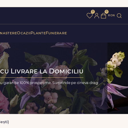
0
0
ron
 nastere
Ocazii
Plante
Funerare
 cu Livrare la Domiciliu
, cu garanție 100% prospețime. Surprinde pe cineva drag
ești)