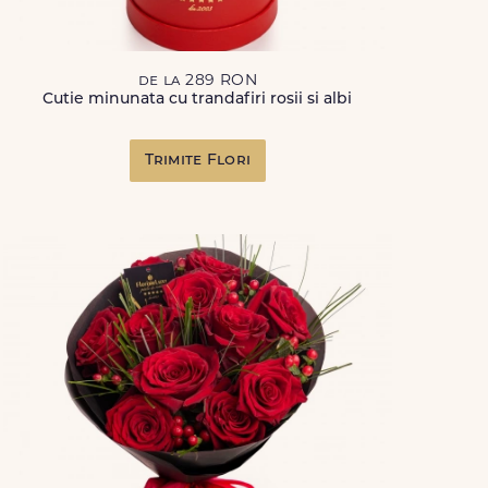
de la 289 RON
Cutie minunata cu trandafiri rosii si albi
Trimite Flori