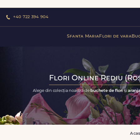
+40 722 394 904
Sfanta Maria
Flori de vara
Buc
Flori Online Rediu (Roș
Alege din colecția noastră de
buchete de flori
și
aranja
Aca