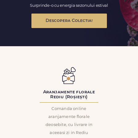
Surprinde-o cu energia sezonului estival
Descopera Colectia!
Aranjamente florale
Rediu (Roșiești)
Comanda online
aranjamente florale
deosebite, cu livrare in
aceeasi zi in Rediu