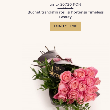
de la 207,20 RON
259 RON
Buchet trandafiri rosii si hortensii Timeless
Beauty
Trimite Flori