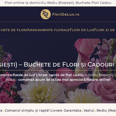
Flori online la domiciliu Rediu (Roșiești). Buchete Flori Cadou
hete de flori
Aranjamente florale
Flori de Lux
Flori zi de
iești) – Buchete de Flori și Cadouri
mente florale de lux! Livrare rapidă de flori cadou
în Rediu (Roșiești)
astăzi –
comandă acum de la cea mai apreciată florărie online!
sa
Comanzi simplu și rapid! Livrare Garantata
Vaslui
Rediu (Roși