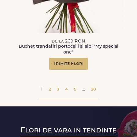
de la 269 RON
Buchet trandafiri portocalii si albi "My special
one"
Trimite Flori
1
2
3
4
5
...
20
Flori de vara in tendinte