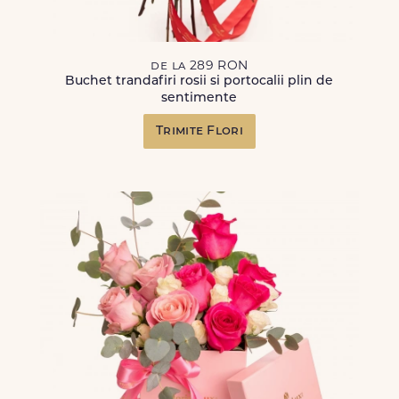
de la 289 RON
Buchet trandafiri rosii si portocalii plin de
sentimente
Trimite Flori